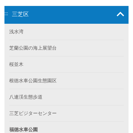
:::
三芝区
浅水湾
芝蘭公園の海上展望台
桜並木
根徳水車公園生態園区
八連渓生態歩道
三芝ビジターセンター
福徳水車公園