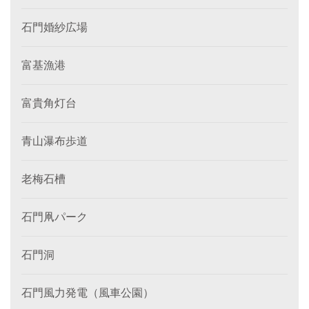
石門婚紗広場
富基漁港
富貴角灯台
青山瀑布歩道
老梅石槽
石門凧パーク
石門洞
石門風力発電（風車公園）