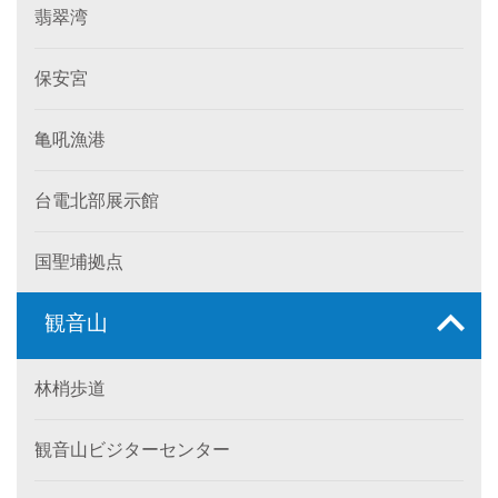
翡翠湾
保安宮
亀吼漁港
台電北部展示館
国聖埔拠点
観音山
林梢歩道
観音山ビジターセンター