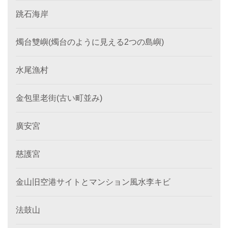
跳石海岸
燭台雙嶼(燭台のように見える2つの島嶼)
水尾漁村
金包里老街(古い町並み)
廣安宮
慈護宮
金山旧空港サイトとマンション風水李キビ
法鼓山