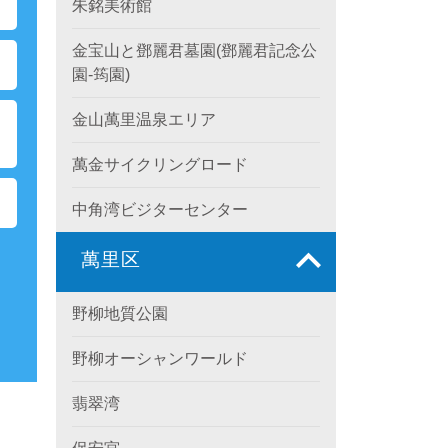
朱銘美術館
金宝山と鄧麗君墓園(鄧麗君記念公
園-筠園)
金山萬里温泉エリア
ク
萬金サイクリングロード
中角湾ビジターセンター
萬里区
野柳地質公園
野柳オーシャンワールド
翡翠湾