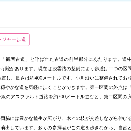
レジャー歩道
つて「観音古道」と呼ばれた古道の前半部分にあたります。道
の寺院があります。現在は凌雲路の整備により歩道は二つの区
位置し、長さは約400メートルです。小川沿いに整備されてお
た穏やかな道を気軽に歩くことができます。第一区間の終点は
号線のアスファルト道路を約700メートル進むと、第二区間の
の両脇には豊かな植生が広がり、木々の枝が交差しながら伸び
を演出しています。多くの参拝者がこの道を歩きながら、自然