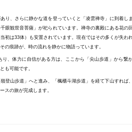
があり、さらに静かな道を登っていくと「凌雲禅寺」に到着し
手千眼観世音菩薩」が祀られています。禅寺の裏殿にある花の
当初は33体）も安置されています。現在ではその多くが失わ
その痕跡が、時の流れを静かに物語っています。
あり、体力に自信がある方は、ここから「尖山歩道」から繋
とも可能です。
漢嶺登山歩道」へと進み、「楓櫃斗湖歩道」を経て下山すれば
ースの旅が完成します。