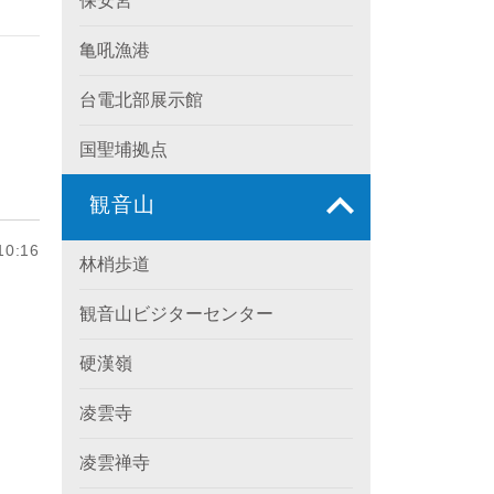
保安宮
亀吼漁港
台電北部展示館
国聖埔拠点
観音山
0:16
林梢歩道
観音山ビジターセンター
硬漢嶺
凌雲寺
凌雲禅寺