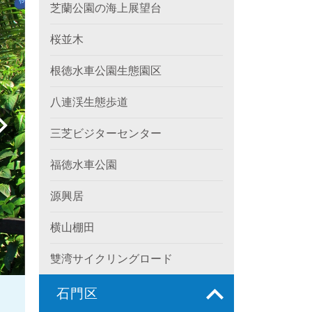
芝蘭公園の海上展望台
桜並木
根徳水車公園生態園区
八連渓生態歩道
三芝ビジターセンター
福徳水車公園
源興居
横山棚田
雙湾サイクリングロード
石門区