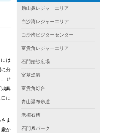
麟山鼻レジャーエリア
白沙湾レジャーエリア
白沙湾ビジターセンター
富貴角レジャーエリア
中には
石門婚紗広場
間に分
富基漁港
り、せ
富貴角灯台
「鴻興
入口に
青山瀑布歩道
老梅石槽
るさま
石門凧パーク
と厳か