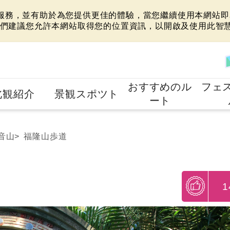
站服務，並有助於為您提供更佳的體驗，當您繼續使用本網站即表
們建議您允許本網站取得您的位置資訊，以開啟及使用此智
おすすめのル
フェ
北観紹介
景観スポツト
ート
音山
福隆山歩道
1