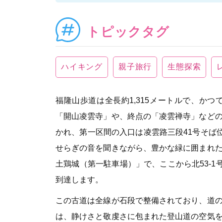
トピックタグ
ハイキング
親子旅行
生態探索
福隆山歩道は全長約1,315メートルで、か
「開山凌雲寺」や、終点の「凌雲禅寺」など
かれ、第一区間の入口は凌雲路三段41号そば
せらぎの音を聞きながら、豊かな緑に囲まれ
土鶏城（第一駐車場）」で、ここから北53-1
到達します。
この古道は全線が石段で整備されており、道
は、静けさと敬虔さに包まれた登山道の空気