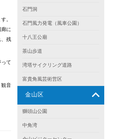
石門洞
ます。
石門風力発電（風車公園）
回廊に
十八王公廟
れ、残
茶山歩道
がって
湾塔サイクリング道路
富貴角風芸術営区
、観音
金山区
獅頭山公園
中角湾