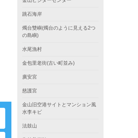
金山ビジターセンター
跳石海岸
燭台雙嶼(燭台のように見える2つ
の島嶼)
水尾漁村
金包里老街(古い町並み)
廣安宮
慈護宮
金山旧空港サイトとマンション風
水李キビ
ポ
法鼓山