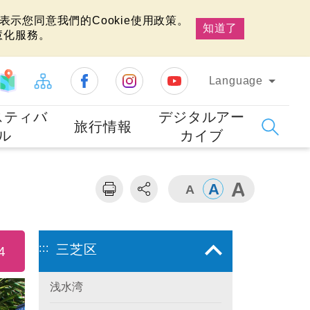
示您同意我們的Cookie使用政策。
知道了
慧化服務。
Language
スティバ
デジタルアー
旅行情報
ル
カイブ
:::
三芝区
4
浅水湾