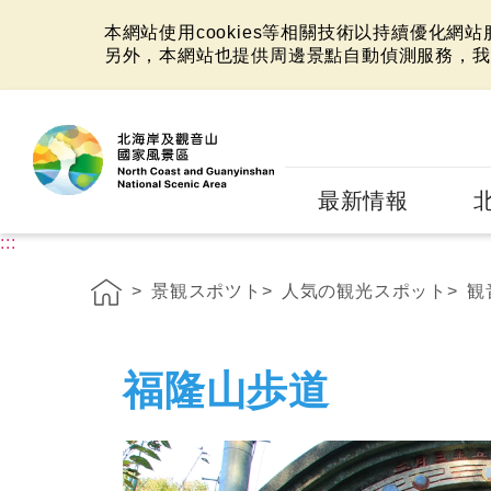
本網站使用cookies等相關技術以持續優化網
另外，本網站也提供周邊景點自動偵測服務，我
:::
最新情報
:::
景観スポツト
人気の観光スポット
観
福隆山歩道