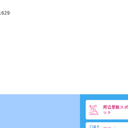
1629
周辺景観ス
ット