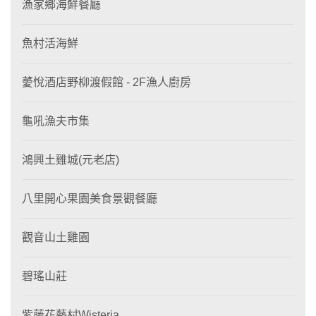
漁家鄉海鮮餐廳
魚村活海鮮
薆悅酒店野柳渡假館 - 2F漁人廚房
龜吼漁夫市集
鴻興土雞城(元老店)
八里開心果園美食景觀餐廳
觀音山土雞園
碧瑤山莊
紫藤花藝村Wisteria