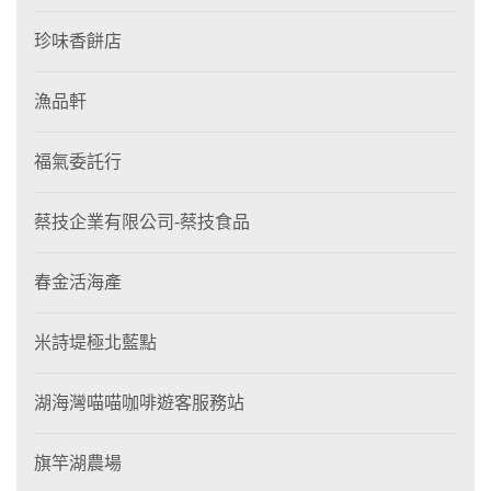
珍味香餅店
漁品軒
福氣委託行
蔡技企業有限公司-蔡技食品
春金活海產
米詩堤極北藍點
湖海灣喵喵咖啡遊客服務站
旗竿湖農場