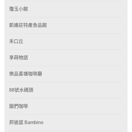
瓊玉小館
凱連莊特產食品館
禾口丘
享蒔物語
樂品喜塘咖啡廳
88號水碼頭
圖們咖啡
邦彼諾 Bambino