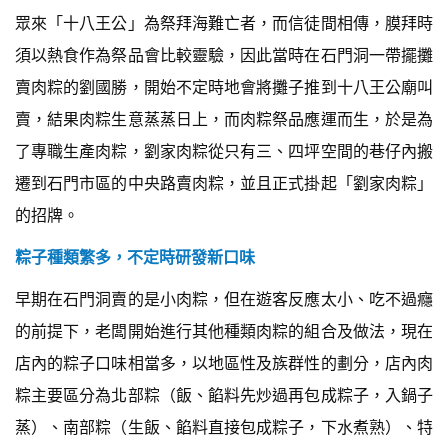
眾來「十八王公」為祭拜海難亡者，而信徒間相傳，膜拜時
須以熱食作為祭品會比較靈驗，因此當時在石門洞一帶擺攤
賣肉粽的劉國勝，開始不定時地會將攤子推到十八王公廟叫
賣，結果肉粽生意蒸蒸日上，而肉粽祭品應運而生，於是為
了專職生產肉粽，劉家肉粽從只有三、四坪空間的巷仔內搬
遷到石門市區的中央路賣肉粽，並且正式掛起「劉家肉粽」
的招牌。
粽子種類繁多，不定時研發新口味
早期在石門洞賣的是小肉粽，但在遊客反應太小、吃不過癮
的前提下，老闆開始進行其他種類肉粽的組合及做法，現在
店內的粽子口味相當多，以地區性及族群性的劃分，店內肉
粽主要區分為北部粽（飯、餡料先炒過再包成粽子，入鍋子
蒸）、南部粽（生飯、餡料直接包成粽子，下水煮熟）、特