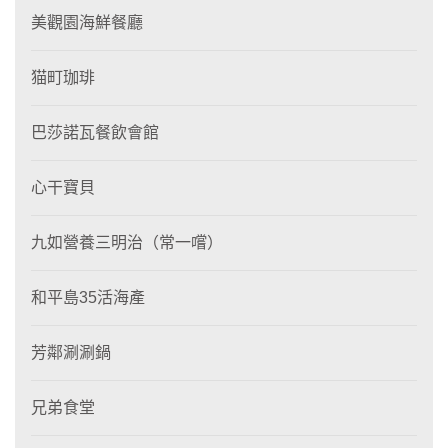
美觀園海鮮餐廳
猫町珈琲
巴莎諾瓦餐飲會館
心干寶貝
九如營養三明治（常一嚐）
和平島35活海產
芳鄰涮涮鍋
兄弟食堂