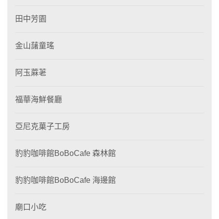
田中芳園
金山藷童瑤
阿玉蔴荖
福華海鮮餐廳
亞尼克菓子工房
豹豹咖啡館BoBoCafe 森林館
豹豹咖啡館BoBoCafe 海邊館
廟口小吃