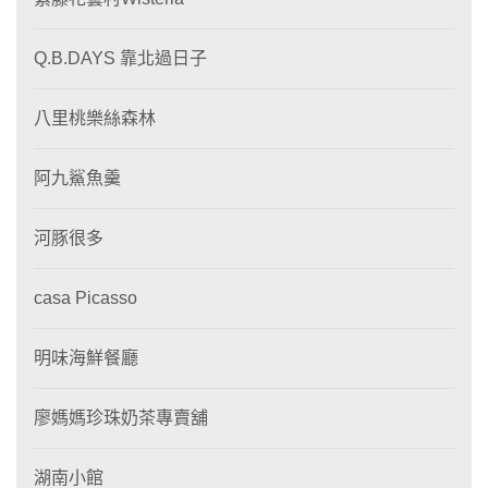
Q.B.DAYS 靠北過日子
八里桃樂絲森林
阿九鯊魚羹
河豚很多
casa Picasso
明味海鮮餐廳
廖媽媽珍珠奶茶專賣舖
湖南小館