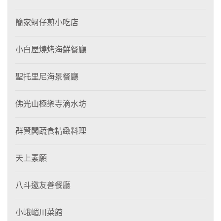
簡家蚵仔煎小吃店
小白屋燒烤海鮮餐廳
聖托里尼海景餐廳
佛光山極樂寺滴水坊
群賢閣蔬食精緻料理
天上素願
八斗邀友善餐廳
小峨嵋川菜館