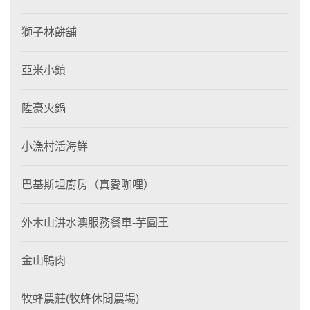
獅子林餅舖
亞米小鎮
陞豪火鍋
小漁村活海鮮
巴基斯坦廚房（真愛咖哩）
外木山汫水澳服務餐車-芋圓王
金山鴨肉
牧蜂農莊(牧蜂休閒農場)