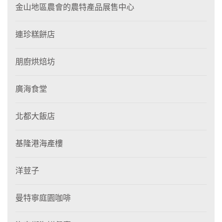
金山地區農會的農特產品展售中心
連珍糕餅店
朋廚烘焙坊
廣海食堂
北都大飯店
基隆港海產樓
洋荳子
曼特寧庭園咖啡