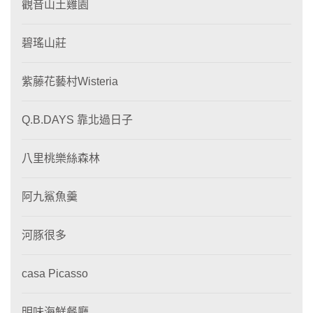
觀音山土雞園
碧瑤山莊
紫藤花藝村Wisteria
Q.B.DAYS 靠北過日子
八里桃樂絲森林
阿九鯊魚羹
河豚很多
casa Picasso
明味海鮮餐廳