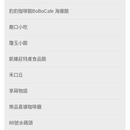
豹豹咖啡館BoBoCafe 海邊館
廟口小吃
瓊玉小館
凱連莊特產食品館
禾口丘
享蒔物語
樂品喜塘咖啡廳
88號水碼頭