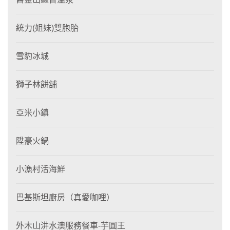
統力(姐妹)雙胞胎
雪豹冰城
獅子林餅舖
亞米小鎮
陞豪火鍋
小漁村活海鮮
巴基斯坦廚房（真愛咖哩）
外木山汫水澳服務餐車-芋圓王