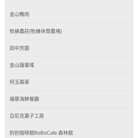
金山鴨肉
牧蜂農莊(牧蜂休閒農場)
田中芳園
金山藷童瑤
阿玉蔴荖
福華海鮮餐廳
亞尼克菓子工房
豹豹咖啡館BoBoCafe 森林館