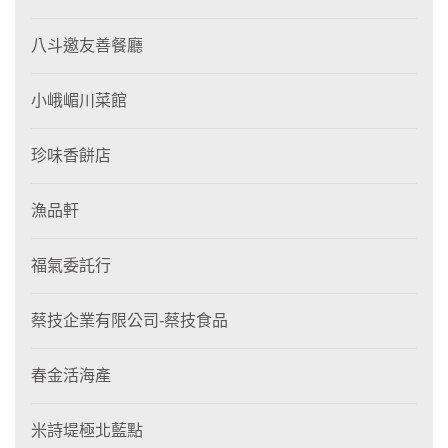
八斗邀友善餐廳
小峨嵋川菜館
珍味香餅店
漁品軒
福氣委託行
蔡技企業有限公司-蔡技食品
春金活海產
米詩堤極北藍點