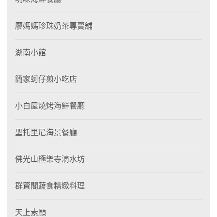
廖媽媽珍珠奶茶專賣舖
湖南小館
簡家蚵仔煎小吃店
小白屋燒烤海鮮餐廳
聖托里尼海景餐廳
佛光山極樂寺滴水坊
群賢閣蔬食精緻料理
天上素願