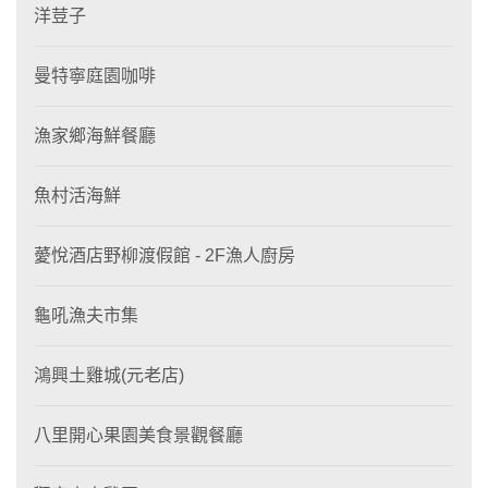
洋荳子
曼特寧庭園咖啡
漁家鄉海鮮餐廳
魚村活海鮮
薆悅酒店野柳渡假館 - 2F漁人廚房
龜吼漁夫市集
鴻興土雞城(元老店)
八里開心果園美食景觀餐廳