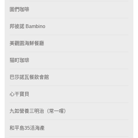
圖們咖啡
邦彼諾 Bambino
美觀園海鮮餐廳
猫町珈琲
巴莎諾瓦餐飲會館
心干寶貝
九如營養三明治（常一嚐）
和平島35活海產