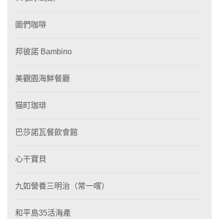
圖們咖啡
邦彼諾 Bambino
美觀園海鮮餐廳
猫町珈琲
巴莎諾瓦餐飲會館
心干寶貝
九如營養三明治（常一嚐）
和平島35活海產