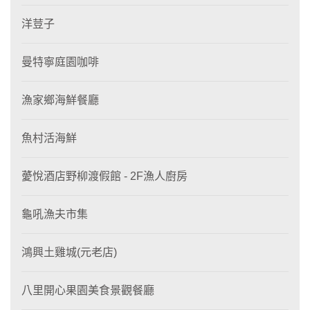
洋荳子
曼特寧庭園咖啡
漁家鄉海鮮餐廳
魚村活海鮮
薆悅酒店野柳渡假館 - 2F漁人廚房
龜吼漁夫市集
鴻興土雞城(元老店)
八里開心果園美食景觀餐廳