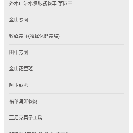
外木山汫水澳服務餐車-芋圓王
金山鴨肉
牧蜂農莊(牧蜂休閒農場)
田中芳園
金山藷童瑤
阿玉蔴荖
福華海鮮餐廳
亞尼克菓子工房