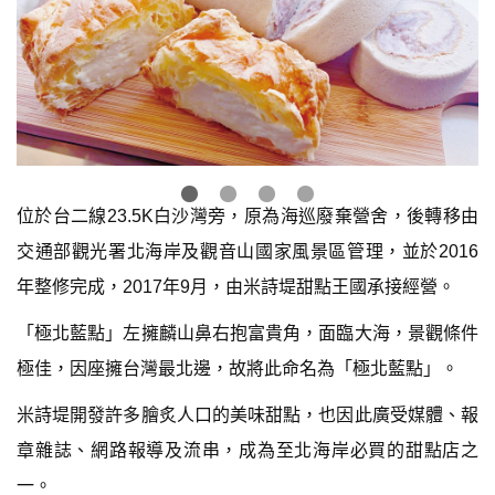
位於台二線23.5K白沙灣旁，原為海巡廢棄營舍，後轉移由
交通部觀光署北海岸及觀音山國家風景區管理，並於2016
年整修完成，2017年9月，由米詩堤甜點王國承接經營。
「極北藍點」左擁麟山鼻右抱富貴角，面臨大海，景觀條件
極佳，因座擁台灣最北邊，故將此命名為「極北藍點」。
米詩堤開發許多膾炙人口的美味甜點，也因此廣受媒體、報
章雜誌、網路報導及流串，成為至北海岸必買的甜點店之
一。