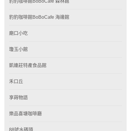
豹豹咖啡館BoBoCafe 森林館
豹豹咖啡館BoBoCafe 海邊館
廟口小吃
瓊玉小館
凱連莊特產食品館
禾口丘
享蒔物語
樂品喜塘咖啡廳
88號水碼頭