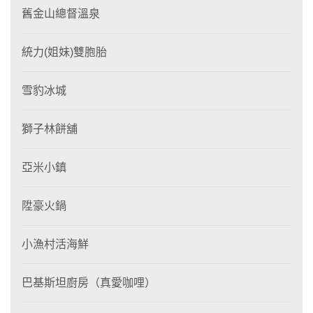
舊金山總督溫泉
統力(姐妹)雙胞胎
雪豹冰城
獅子林餅舖
亞米小鎮
陞豪火鍋
小漁村活海鮮
巴基斯坦廚房（真愛咖哩）