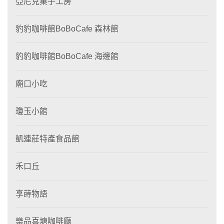
亞尼克菓子工房
豹豹咖啡館BoBoCafe 森林館
豹豹咖啡館BoBoCafe 海邊館
廟口小吃
瓊玉小館
凱連莊特產食品館
禾口丘
享蒔物語
樂品喜塘咖啡廳