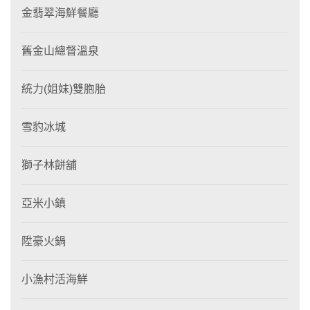
金翡翠海鮮餐廳
舊金山總督溫泉
統力(姐妹)雙胞胎
雪豹冰城
獅子林餅舖
亞米小鎮
陞豪火鍋
小漁村活海鮮