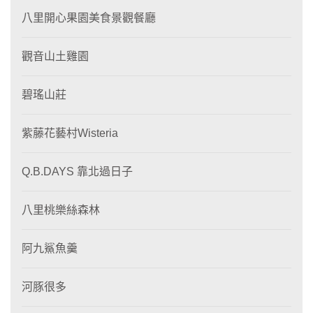
八里開心果園美食景觀餐廳
觀音山土雞園
碧瑤山莊
紫藤花藝村Wisteria
Q.B.DAYS 靠北過日子
八里桃樂絲森林
阿九鯊魚羹
河豚很多