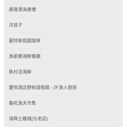
基隆港海產樓
洋荳子
曼特寧庭園咖啡
漁家鄉海鮮餐廳
魚村活海鮮
薆悅酒店野柳渡假館 - 2F漁人廚房
龜吼漁夫市集
鴻興土雞城(元老店)