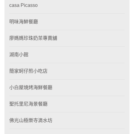
casa Picasso
明味海鮮餐廳
廖媽媽珍珠奶茶專賣舖
湖南小館
簡家蚵仔煎小吃店
小白屋燒烤海鮮餐廳
聖托里尼海景餐廳
佛光山極樂寺滴水坊