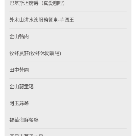
巴基斯坦廚房（真愛咖哩）
外木山汫水澳服務餐車-芋圓王
金山鴨肉
牧蜂農莊(牧蜂休閒農場)
田中芳園
金山藷童瑤
阿玉蔴荖
福華海鮮餐廳