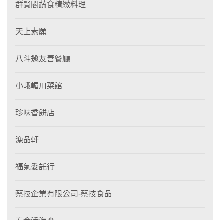
群賢閣蔬食精緻料理
天上素願
八斗邀友善餐廳
小峨嵋川菜館
珍味香餅店
漁品軒
福氣委託行
蔡技企業有限公司-蔡技食品