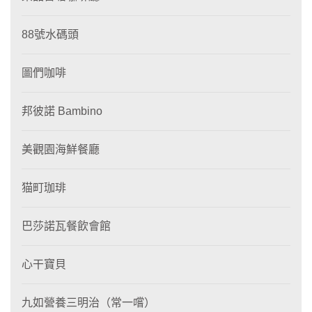
88號水碼頭
圖們咖啡
邦彼諾 Bambino
美觀園海鮮餐廳
猫町珈琲
巴莎諾瓦餐飲會館
心干寶貝
九如營養三明治（常一嚐）