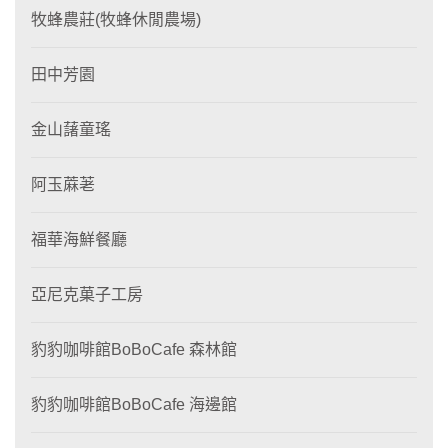
牧蜂農莊(牧蜂休閒農場)
田中芳園
金山藷童瑤
阿玉蔴荖
福華海鮮餐廳
亞尼克菓子工房
豹豹咖啡館BoBoCafe 森林館
豹豹咖啡館BoBoCafe 海邊館