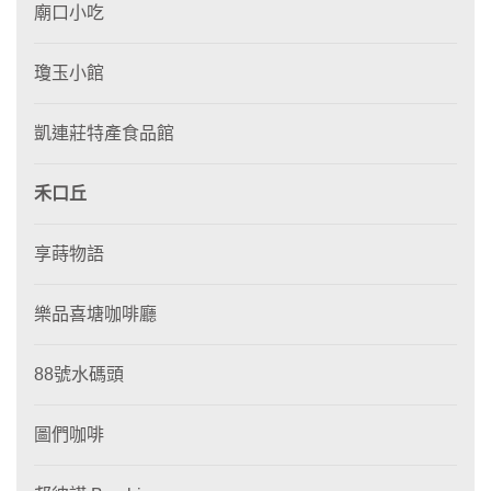
廟口小吃
瓊玉小館
凱連莊特產食品館
禾口丘
享蒔物語
樂品喜塘咖啡廳
88號水碼頭
圖們咖啡