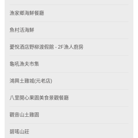
漁家鄉海鮮餐廳
魚村活海鮮
薆悅酒店野柳渡假館 - 2F漁人廚房
龜吼漁夫市集
鴻興土雞城(元老店)
八里開心果園美食景觀餐廳
觀音山土雞園
碧瑤山莊