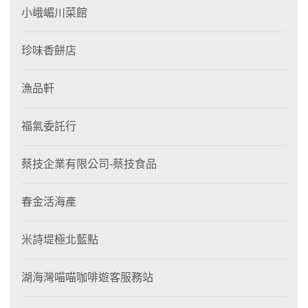
小峨嵋川菜館
珍味香餅店
漁品軒
福氣委託行
蔡技企業有限公司-蔡技食品
春金活海產
米詩堤極北藍點
湖海灣喵喵咖啡遊客服務站