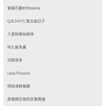
紫藤花藝村Wisteria
Q.B.DAYS 靠北過日子
八里桃樂絲森林
阿九鯊魚羹
河豚很多
casa Picasso
明味海鮮餐廳
廖媽媽珍珠奶茶專賣舖