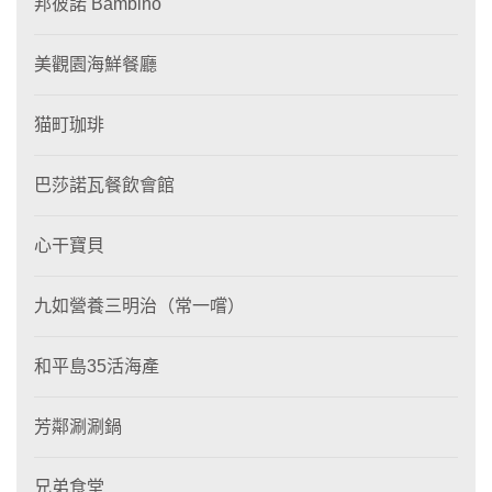
邦彼諾 Bambino
美觀園海鮮餐廳
猫町珈琲
巴莎諾瓦餐飲會館
心干寶貝
九如營養三明治（常一嚐）
和平島35活海產
芳鄰涮涮鍋
兄弟食堂