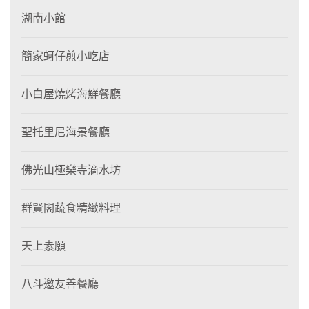
湖南小館
簡家蚵仔煎小吃店
小白屋燒烤海鮮餐廳
聖托里尼海景餐廳
佛光山極樂寺滴水坊
群賢閣蔬食精緻料理
天上素願
八斗邀友善餐廳