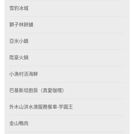
雪豹冰城
獅子林餅舖
亞米小鎮
陞豪火鍋
小漁村活海鮮
巴基斯坦廚房（真愛咖哩）
外木山汫水澳服務餐車-芋圓王
金山鴨肉