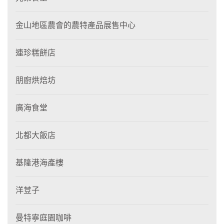
金山地區農會的農特產品展售中心
連珍糕餅店
朋廚烘焙坊
廣海食堂
北都大飯店
基隆港海產樓
洋荳子
曼特寧庭園咖啡