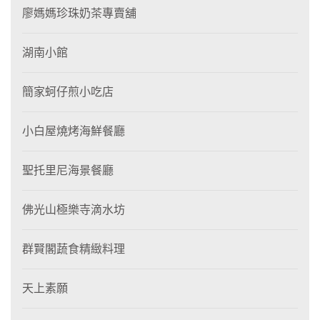
廖媽媽珍珠奶茶專賣舖
湖南小館
簡家蚵仔煎小吃店
小白屋燒烤海鮮餐廳
聖托里尼海景餐廳
佛光山極樂寺滴水坊
群賢閣蔬食精緻料理
天上素願