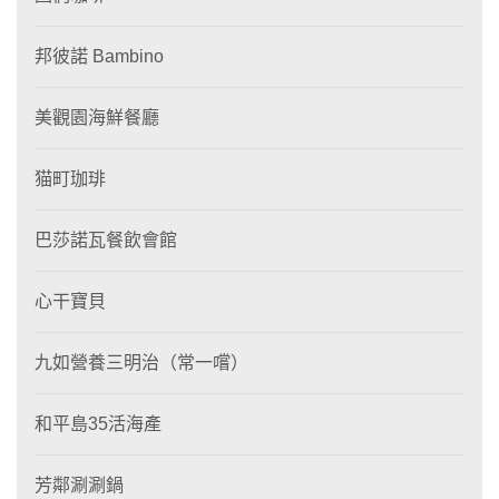
邦彼諾 Bambino
美觀園海鮮餐廳
猫町珈琲
巴莎諾瓦餐飲會館
心干寶貝
九如營養三明治（常一嚐）
和平島35活海產
芳鄰涮涮鍋