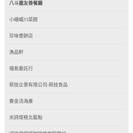
八斗邀友善餐廳
小峨嵋川菜館
珍味香餅店
漁品軒
福氣委託行
蔡技企業有限公司-蔡技食品
春金活海產
米詩堤極北藍點