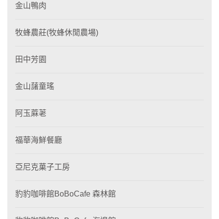
金山鴨肉
牧蜂農莊(牧蜂休閒農場)
田中芳園
金山藷童瑤
阿玉蔴荖
福華海鮮餐廳
亞尼克菓子工房
豹豹咖啡館BoBoCafe 森林館