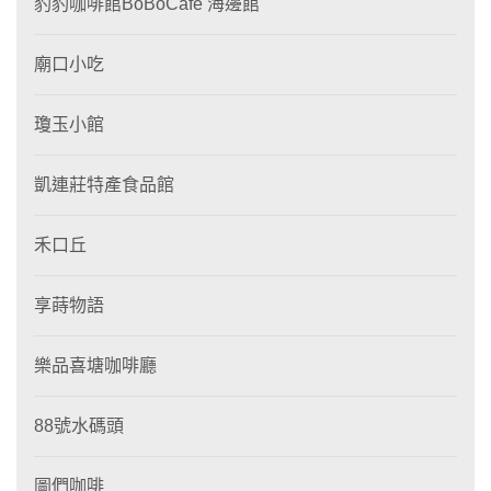
豹豹咖啡館BoBoCafe 海邊館
廟口小吃
瓊玉小館
凱連莊特產食品館
禾口丘
享蒔物語
樂品喜塘咖啡廳
88號水碼頭
圖們咖啡