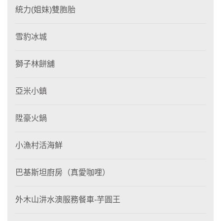
統力(姐妹)雙胞胎
雪豹冰城
獅子林餅舖
亞米小鎮
陞豪火鍋
小漁村活海鮮
巴基斯坦廚房（真愛咖哩）
外木山汫水澳服務餐車-芋圓王