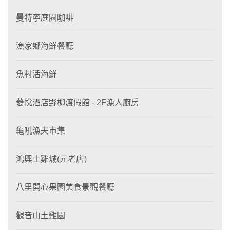
曼特寧庭園咖啡
漁家鄉海鮮餐廳
魚村活海鮮
薆悅酒店野柳渡假館 - 2F漁人廚房
龜吼漁夫市集
鴻興土雞城(元老店)
八里開心果園美食景觀餐廳
觀音山土雞園