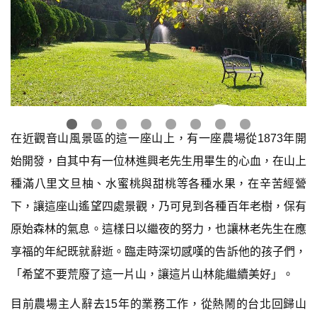
在近觀音山風景區的這一座山上，有一座農場從1873年開
始開發，自其中有一位林進興老先生用畢生的心血，在山上
種滿八里文旦柚、水蜜桃與甜桃等各種水果，在辛苦經營
下，讓這座山遙望四處景觀，乃可見到各種百年老樹，保有
原始森林的氣息。這樣日以繼夜的努力，也讓林老先生在應
享福的年紀既就辭逝。臨走時深切感嘆的告訴他的孩子們，
「希望不要荒廢了這一片山，讓這片山林能繼續美好」。
目前農場主人辭去15年的業務工作，從熱鬧的台北回歸山