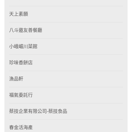
天上素願
八斗邀友善餐廳
小峨嵋川菜館
珍味香餅店
漁品軒
福氣委託行
蔡技企業有限公司-蔡技食品
春金活海產