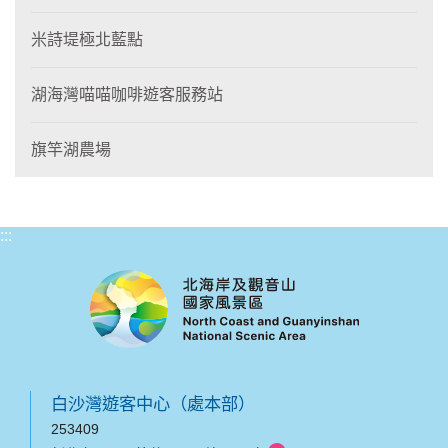
米詩堤極北藍點
湖海灣喵喵咖啡遊客服務站
旗竿湖農場
:::
白沙灣遊客中心（處本部）
253409