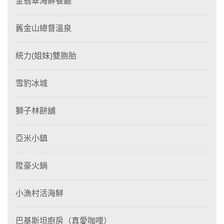
金翡翠海鮮餐廳
舊金山總督溫泉
統力(姐妹)雙胞胎
雪豹冰城
獅子林餅舖
亞米小鎮
陞豪火鍋
小漁村活海鮮
巴基斯坦廚房（真愛咖哩）