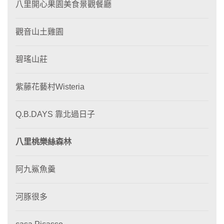
八里開心果園美食景觀餐廳
觀音山土雞園
碧瑤山莊
紫藤花藝村Wisteria
Q.B.DAYS 靠北過日子
八里桃樂絲森林
阿九鯊魚羹
河豚很多