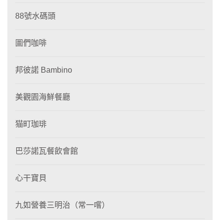
88號水碼頭
圖們咖啡
邦彼諾 Bambino
美觀園海鮮餐廳
猫町珈琲
巴莎諾瓦餐飲會館
心干寶貝
九如營養三明治（常一嚐）