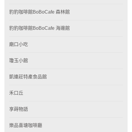
豹豹咖啡館BoBoCafe 森林館
豹豹咖啡館BoBoCafe 海邊館
廟口小吃
瓊玉小館
凱連莊特產食品館
禾口丘
享蒔物語
樂品喜塘咖啡廳