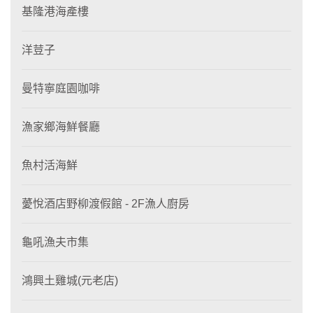
基隆港海產樓
洋荳子
曼特寧庭園咖啡
漁家鄉海鮮餐廳
魚村活海鮮
薆悅酒店野柳渡假館 - 2F漁人廚房
龜吼漁夫市集
鴻興土雞城(元老店)