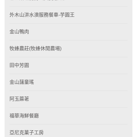
外木山汫水澳服務餐車-芋圓王
金山鴨肉
牧蜂農莊(牧蜂休閒農場)
田中芳園
金山藷童瑤
阿玉蔴荖
福華海鮮餐廳
亞尼克菓子工房