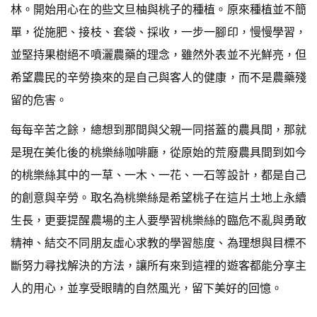
林。開始用心在的些文旦柚與桃子的種植。原來種植並不簡
單，從施肥、接枝、套袋、採收，一步一腳印，慢慢學習，
並堅持果樹絕不噴灑農藥的理念，雖然外表並不光鮮亮，但
希望農民的辛勞換來的是自己與客人的健康，而不是農藥殘
留的危害。
每每辛苦之餘，總想到那間與父親一同搭蓋的農具間，那就
是現在美化後的桃樂絲咖啡廳，從原始的荒廢農具間到如今
的桃樂絲其中的一草、一木、一花、一石等設計，都是自己
的創意與辛勞。取名為桃樂絲是希望桃子在這片土地上永續
生長，更要提醒農場的主人要學習桃樂絲的臨危不亂與勇敢
精神、結交不同朋友虛心求教的學習態度、為理想與目標不
斷努力尋找解決的方法，讓所有來到這裡的遊客都能分享主
人的用心，並享受眼睛的自然風光，留下美好的回憶。