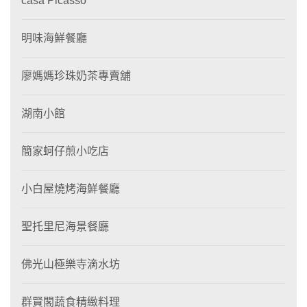
casa Picasso
明味海鮮餐廳
廖媽媽珍珠奶茶專賣舖
湖南小館
簡家蚵仔煎小吃店
小白屋燒烤海鮮餐廳
聖托里尼海景餐廳
佛光山極樂寺滴水坊
群賢閣蔬食精緻料理