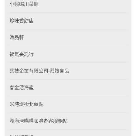
小峨嵋川菜館
珍味香餅店
漁品軒
福氣委託行
蔡技企業有限公司-蔡技食品
春金活海產
米詩堤極北藍點
湖海灣喵喵咖啡遊客服務站