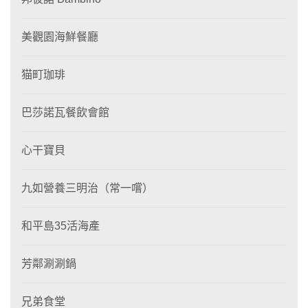
美觀園海鮮餐廳
猫町珈琲
巴莎諾瓦餐飲會館
心干寶貝
九如營養三明治（常一嚐）
和平島35活海產
芳鄰涮涮鍋
兄弟食堂