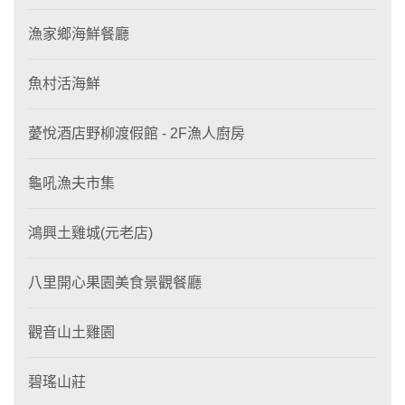
漁家鄉海鮮餐廳
魚村活海鮮
薆悅酒店野柳渡假館 - 2F漁人廚房
龜吼漁夫市集
鴻興土雞城(元老店)
八里開心果園美食景觀餐廳
觀音山土雞園
碧瑤山莊