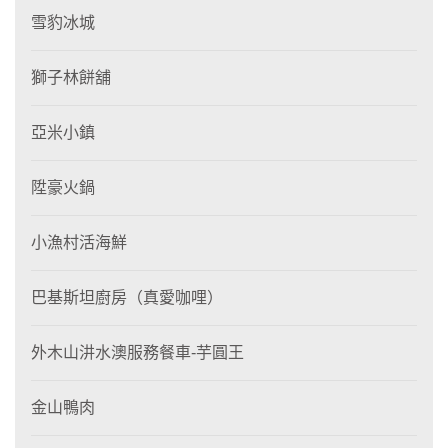
雪豹冰城
獅子林餅舖
亞米小鎮
陞豪火鍋
小漁村活海鮮
巴基斯坦廚房（真愛咖哩）
外木山汫水澳服務餐車-芋圓王
金山鴨肉