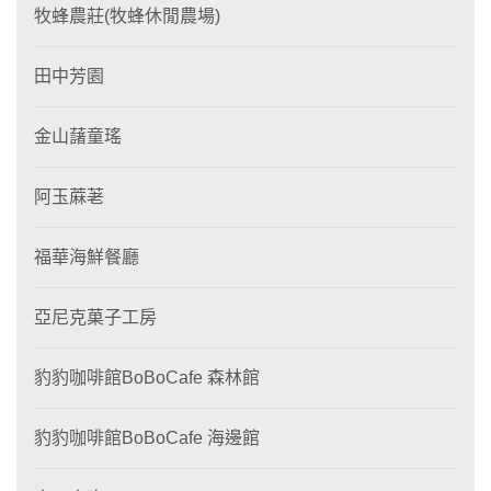
牧蜂農莊(牧蜂休閒農場)
田中芳園
金山藷童瑤
阿玉蔴荖
福華海鮮餐廳
亞尼克菓子工房
豹豹咖啡館BoBoCafe 森林館
豹豹咖啡館BoBoCafe 海邊館