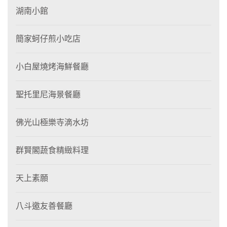
湖南小館
簡家蚵仔煎小吃店
小白屋燒烤海鮮餐廳
聖托里尼海景餐廳
佛光山極樂寺滴水坊
群賢閣蔬食精緻料理
天上素願
八斗邀友善餐廳