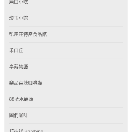
廟口小吃
瓊玉小館
凱連莊特產食品館
禾口丘
享蒔物語
樂品喜塘咖啡廳
88號水碼頭
圖們咖啡
邦彼諾 Bambino