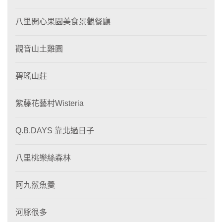
八里開心果園美食景觀餐廳
觀音山土雞園
碧瑤山莊
紫藤花藝村Wisteria
Q.B.DAYS 靠北過日子
八里桃樂絲森林
阿九鯊魚羹
河豚很多