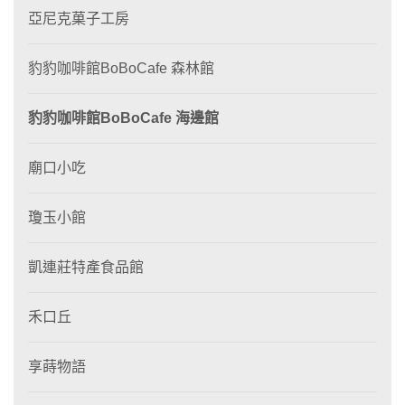
亞尼克菓子工房
豹豹咖啡館BoBoCafe 森林館
豹豹咖啡館BoBoCafe 海邊館
廟口小吃
瓊玉小館
凱連莊特產食品館
禾口丘
享蒔物語