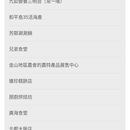
九如營養三明治（常一嚐）
和平島35活海產
芳鄰涮涮鍋
兄弟食堂
金山地區農會的農特產品展售中心
連珍糕餅店
朋廚烘焙坊
廣海食堂
北都大飯店