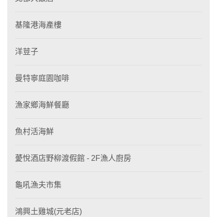
基隆港海產樓
洋荳子
曼特寧庭園咖啡
漁家鄉海鮮餐廳
魚村活海鮮
薆悅酒店野柳渡假館 - 2F漁人廚房
龜吼漁夫市集
鴻興土雞城(元老店)