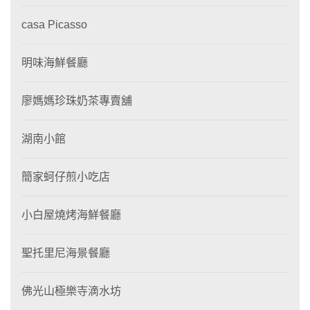
casa Picasso
明味海鮮餐廳
廖媽媽珍珠奶茶專賣舖
湖南小館
簡家蚵仔煎小吃店
小白屋燒烤海鮮餐廳
聖托里尼海景餐廳
佛光山極樂寺滴水坊