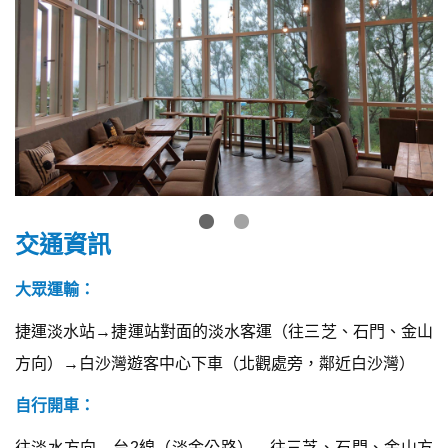
交通資訊
大眾運輸：
捷運淡水站→捷運站對面的淡水客運（往三芝、石門、金山
方向）→白沙灣遊客中心下車（北觀處旁，鄰近白沙灣）
自行開車：
往淡水方向→台2線（淡金公路）→往三芝、石門、金山方