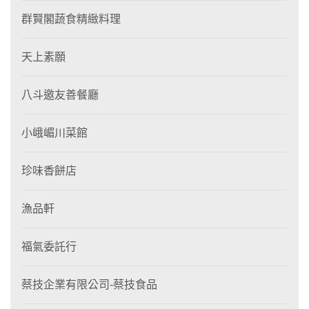
群賢閣蔬食精緻料理
天上素願
八斗邀友善餐廳
小峨嵋川菜館
珍味香餅店
漁品軒
福氣委託行
蔡技企業有限公司-蔡技食品