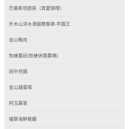
巴基斯坦廚房（真愛咖哩）
外木山汫水澳服務餐車-芋圓王
金山鴨肉
牧蜂農莊(牧蜂休閒農場)
田中芳園
金山藷童瑤
阿玉蔴荖
福華海鮮餐廳