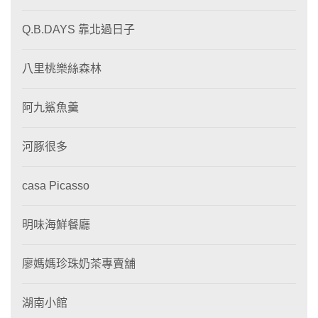
Q.B.DAYS 靠北過日子
八里桃樂絲森林
阿九鯊魚羹
河豚很多
casa Picasso
明味海鮮餐廳
廖媽媽珍珠奶茶專賣舖
湖南小館