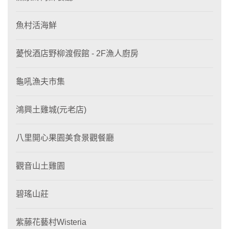
魚村活海鮮
薆悅酒店野柳渡假館 - 2F漁人廚房
龜吼漁夫市集
鴻興土雞城(元老店)
八里開心果園美食景觀餐廳
觀音山土雞園
碧瑤山莊
紫藤花藝村Wisteria