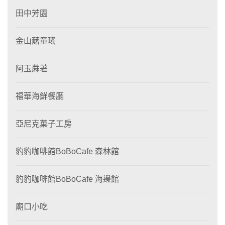
田中芳園
金山藷童瑤
阿玉蔴荖
福華海鮮餐廳
亞尼克菓子工房
豹豹咖啡館BoBoCafe 森林館
豹豹咖啡館BoBoCafe 海邊館
廟口小吃