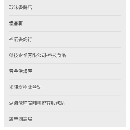
珍味香餅店
漁品軒
福氣委託行
蔡技企業有限公司-蔡技食品
春金活海產
米詩堤極北藍點
湖海灣喵喵咖啡遊客服務站
旗竿湖農場