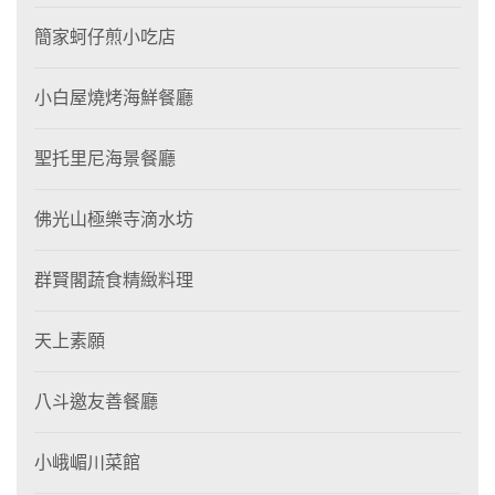
簡家蚵仔煎小吃店
小白屋燒烤海鮮餐廳
聖托里尼海景餐廳
佛光山極樂寺滴水坊
群賢閣蔬食精緻料理
天上素願
八斗邀友善餐廳
小峨嵋川菜館