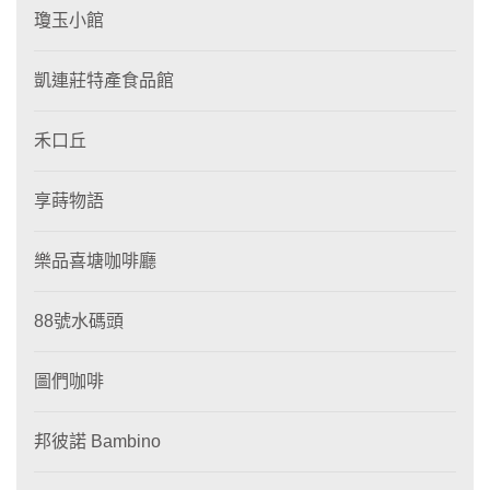
瓊玉小館
凱連莊特產食品館
禾口丘
享蒔物語
樂品喜塘咖啡廳
88號水碼頭
圖們咖啡
邦彼諾 Bambino