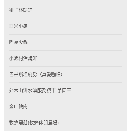
獅子林餅舖
亞米小鎮
陞豪火鍋
小漁村活海鮮
巴基斯坦廚房（真愛咖哩）
外木山汫水澳服務餐車-芋圓王
金山鴨肉
牧蜂農莊(牧蜂休閒農場)