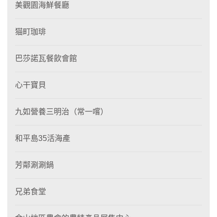
美觀園海鮮餐廳
猫町珈琲
巴莎諾瓦餐飲會館
心干寶貝
九如營養三明治（常一嚐）
和平島35活海產
芳鄰涮涮鍋
兄弟食堂