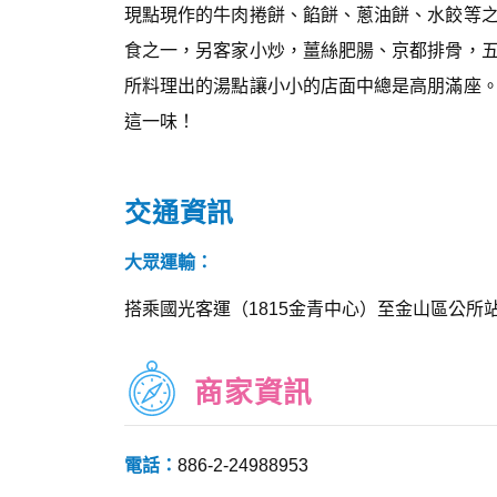
現點現作的牛肉捲餅、餡餅、蔥油餅、水餃等
食之一，另客家小炒，薑絲肥腸、京都排骨，
所料理出的湯點讓小小的店面中總是高朋滿座
這一味！
交通資訊
大眾運輸：
搭乘國光客運（1815金青中心）至金山區公所
商家資訊
電話：
886-2-24988953