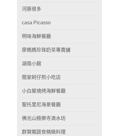
河豚很多
casa Picasso
明味海鮮餐廳
廖媽媽珍珠奶茶專賣舖
湖南小館
簡家蚵仔煎小吃店
小白屋燒烤海鮮餐廳
聖托里尼海景餐廳
佛光山極樂寺滴水坊
群賢閣蔬食精緻料理