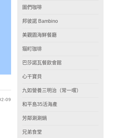
圖們咖啡
邦彼諾 Bambino
美觀園海鮮餐廳
猫町珈琲
巴莎諾瓦餐飲會館
心干寶貝
九如營養三明治（常一嚐）
2-09
和平島35活海產
芳鄰涮涮鍋
兄弟食堂