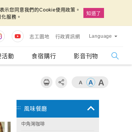
示您同意我們的Cookie使用政策。
知道了
慧化服務。
Language
志工園地
行政資訊網
慶活動
食宿購行
影音刊物
字級
大
:::
風味餐廳
中角灣咖啡