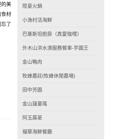
迎的美
陞豪火鍋
的食材
小漁村活海鮮
別忘了
巴基斯坦廚房（真愛咖哩）
外木山汫水澳服務餐車-芋圓王
金山鴨肉
牧蜂農莊(牧蜂休閒農場)
田中芳園
金山藷童瑤
阿玉蔴荖
福華海鮮餐廳