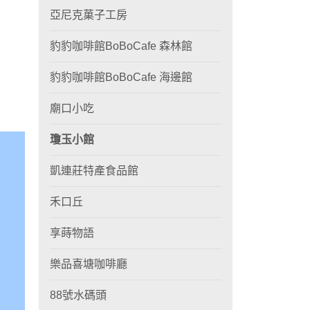
亞尼克菓子工房
豹豹咖啡館BoBoCafe 森林館
豹豹咖啡館BoBoCafe 海邊館
廟口小吃
瓊玉小館
凱連莊特產食品館
禾口丘
享蒔物語
樂品喜塘咖啡廳
88號水碼頭