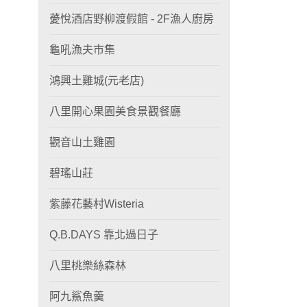
薆悅酒店野柳渡假館 - 2F漁人廚房
龜吼漁夫市集
鴻興土雞城(元老店)
八里開心果園美食景觀餐廳
觀音山土雞園
碧瑤山莊
紫藤花藝村Wisteria
Q.B.DAYS 靠北過日子
八里桃樂絲森林
阿九鯊魚羹