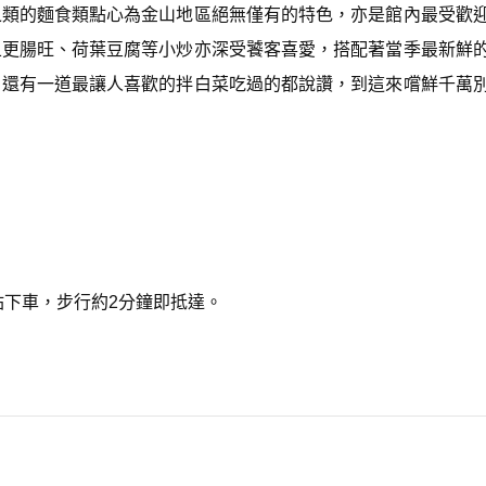
之類的麵食類點心為金山地區絕無僅有的特色，亦是館內最受歡
五更腸旺、荷葉豆腐等小炒亦深受饕客喜愛，搭配著當季最新鮮
。還有一道最讓人喜歡的拌白菜吃過的都說讚，到這來嚐鮮千萬
站下車，步行約2分鐘即抵達。