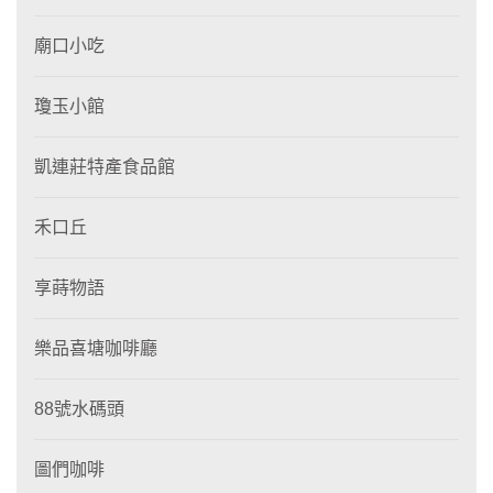
廟口小吃
瓊玉小館
凱連莊特產食品館
禾口丘
享蒔物語
樂品喜塘咖啡廳
88號水碼頭
圖們咖啡