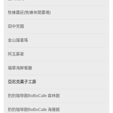
牧蜂農莊(牧蜂休閒農場)
田中芳園
金山藷童瑤
阿玉蔴荖
福華海鮮餐廳
亞尼克菓子工房
豹豹咖啡館BoBoCafe 森林館
豹豹咖啡館BoBoCafe 海邊館