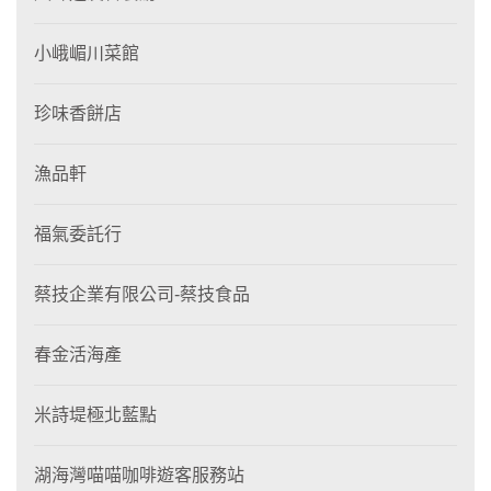
小峨嵋川菜館
珍味香餅店
漁品軒
福氣委託行
蔡技企業有限公司-蔡技食品
春金活海產
米詩堤極北藍點
湖海灣喵喵咖啡遊客服務站