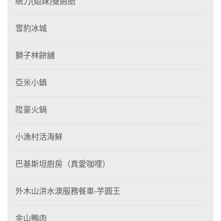
統力(姐妹)雙胞胎
雪豹冰城
獅子林餅舖
亞米小鎮
陞豪火鍋
小漁村活海鮮
巴基斯坦廚房（真愛咖哩）
外木山汫水澳服務餐車-芋圓王
金山鴨肉