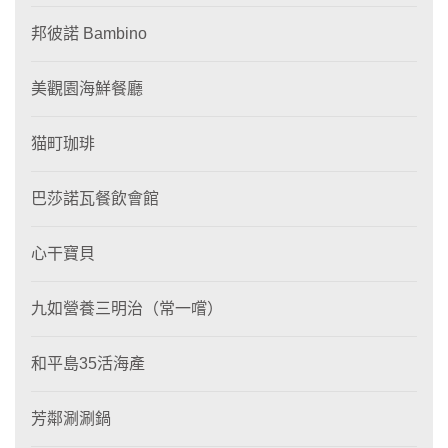
邦彼諾 Bambino
美觀園海鮮餐廳
猫町珈琲
巴莎諾瓦餐飲會館
心干寶貝
九如營養三明治（常一嚐）
和平島35活海產
芳鄰涮涮鍋