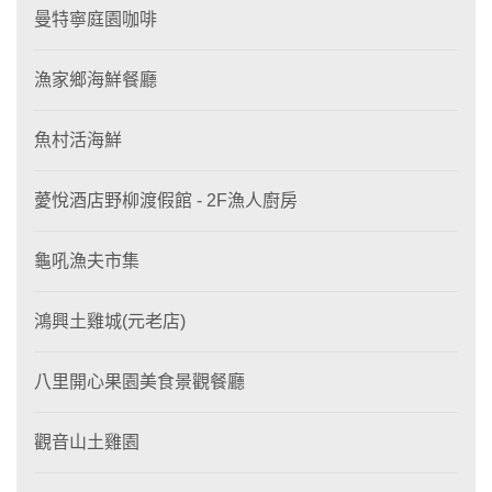
曼特寧庭園咖啡
漁家鄉海鮮餐廳
魚村活海鮮
薆悅酒店野柳渡假館 - 2F漁人廚房
龜吼漁夫市集
鴻興土雞城(元老店)
八里開心果園美食景觀餐廳
觀音山土雞園