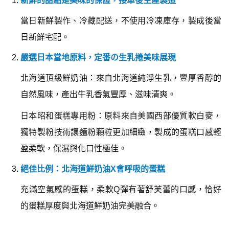
新鮮的甜點是美味的保證，接單後生產製造
當日新鮮製作、冷藏配送，不使用冷凍庫存，製成後當
日新鮮宅配。
嚴選日本當地原料，定番の生乳捲美味展現
北海道頂級鮮奶油：來自北海道純淨生乳，豐厚香醇的
自然風味，產出牛乳香氣豐厚、滋味清爽。
日本昭和蛋糕專用粉：原料來自美國西部優質軟白麥，
獨特製粉技術讓麵粉顆粒更加細緻，製成的蛋糕口感輕
盈柔軟，保濕與化口性極佳。
絕佳比例：北海道鮮奶油X會呼吸的蛋糕
充滿空氣感的蛋糕，柔軟Q彈有著舒芙蕾的口感，恰好
的蛋糕厚度與北海道鮮奶油完美融合。