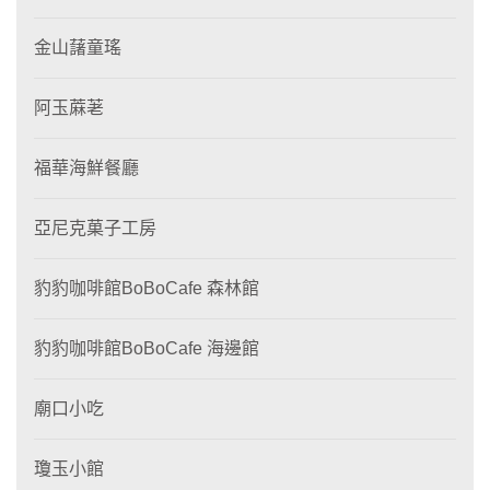
金山藷童瑤
阿玉蔴荖
福華海鮮餐廳
亞尼克菓子工房
豹豹咖啡館BoBoCafe 森林館
豹豹咖啡館BoBoCafe 海邊館
廟口小吃
瓊玉小館