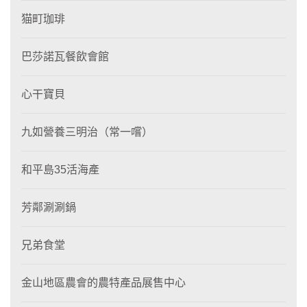
猫町珈琲
巴莎諾瓦餐飲會館
心干寶貝
九如營養三明治（常一嚐）
和平島35活海產
芳鄰涮涮鍋
兄弟食堂
金山地區農會的農特產品展售中心