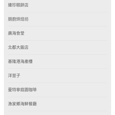
連珍糕餅店
朋廚烘焙坊
廣海食堂
北都大飯店
基隆港海產樓
洋荳子
曼特寧庭園咖啡
漁家鄉海鮮餐廳