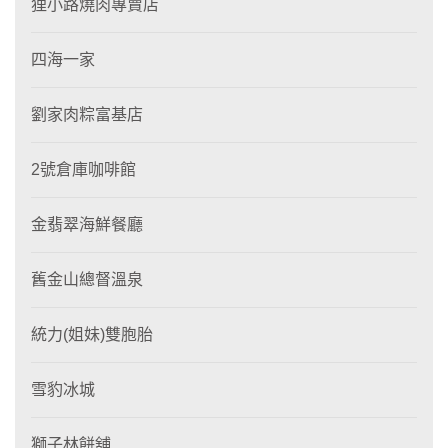
狸小路燒肉專賣店
四海一家
劉家肉粽富基店
2號倉庫咖啡館
金翡翠海鮮餐廳
舊金山總督溫泉
統力(姐妹)雙胞胎
雪豹冰城
獅子林餅舖