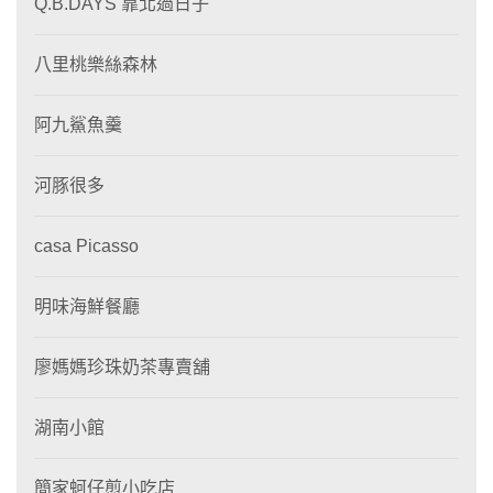
Q.B.DAYS 靠北過日子
八里桃樂絲森林
阿九鯊魚羹
河豚很多
casa Picasso
明味海鮮餐廳
廖媽媽珍珠奶茶專賣舖
湖南小館
簡家蚵仔煎小吃店