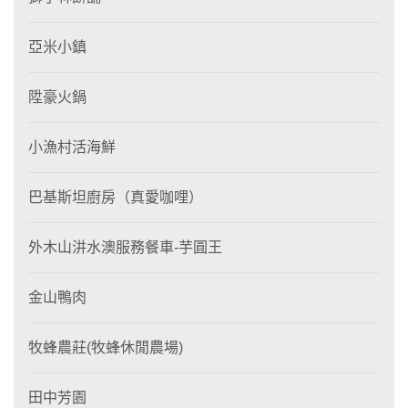
亞米小鎮
陞豪火鍋
小漁村活海鮮
巴基斯坦廚房（真愛咖哩）
外木山汫水澳服務餐車-芋圓王
金山鴨肉
牧蜂農莊(牧蜂休閒農場)
田中芳園