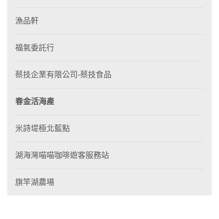
漁品軒
福氣委託行
蔡技企業有限公司-蔡技食品
春金活海產
米詩堤極北藍點
湖海灣喵喵咖啡遊客服務站
旗竿湖農場