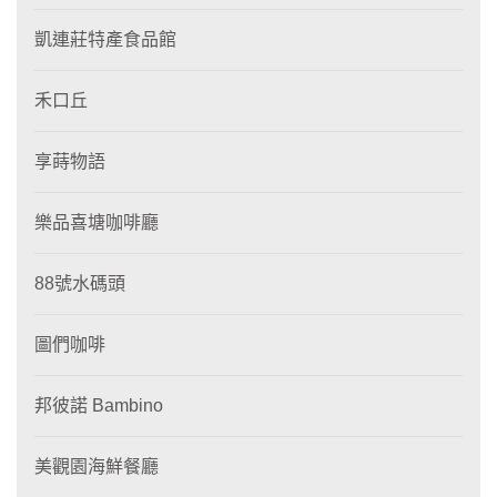
凱連莊特產食品館
禾口丘
享蒔物語
樂品喜塘咖啡廳
88號水碼頭
圖們咖啡
邦彼諾 Bambino
美觀園海鮮餐廳