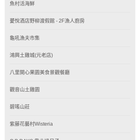
魚村活海鮮
薆悅酒店野柳渡假館 - 2F漁人廚房
龜吼漁夫市集
鴻興土雞城(元老店)
八里開心果園美食景觀餐廳
觀音山土雞園
碧瑤山莊
紫藤花藝村Wisteria