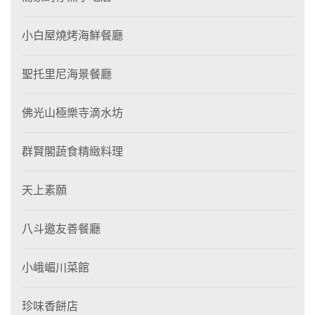
小白屋燒烤海鮮餐廳
聖托里尼海景餐廳
佛光山極樂寺滴水坊
群賢閣蔬食精緻料理
天上素願
八斗邀友善餐廳
小峨嵋川菜館
珍味香餅店