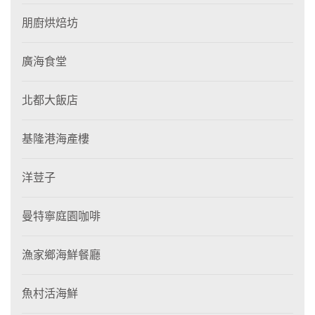
朋廚烘焙坊
廣海食堂
北都大飯店
基隆港海產樓
洋荳子
曼特寧庭園咖啡
漁家鄉海鮮餐廳
魚村活海鮮