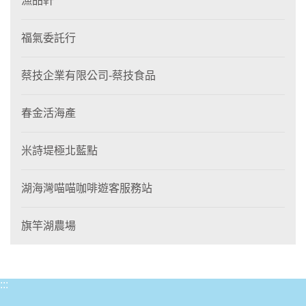
漁品軒
福氣委託行
蔡技企業有限公司-蔡技食品
春金活海產
米詩堤極北藍點
湖海灣喵喵咖啡遊客服務站
旗竿湖農場
:::