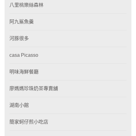
八里桃樂絲森林
阿九鯊魚羹
河豚很多
casa Picasso
明味海鮮餐廳
廖媽媽珍珠奶茶專賣舖
湖南小館
簡家蚵仔煎小吃店