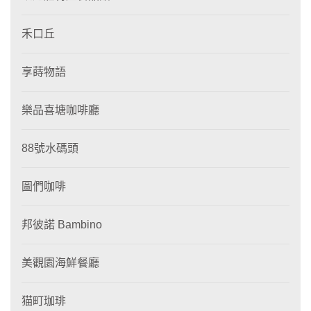
禾口丘
享蒔物語
樂品喜塘咖啡廳
88號水碼頭
圖們咖啡
邦彼諾 Bambino
美觀園海鮮餐廳
猫町珈琲