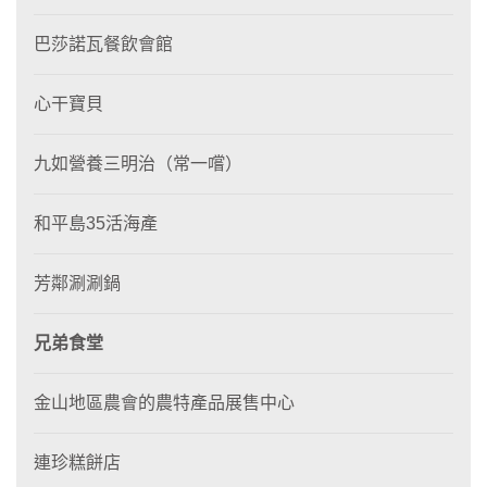
巴莎諾瓦餐飲會館
心干寶貝
九如營養三明治（常一嚐）
和平島35活海產
芳鄰涮涮鍋
兄弟食堂
金山地區農會的農特產品展售中心
連珍糕餅店