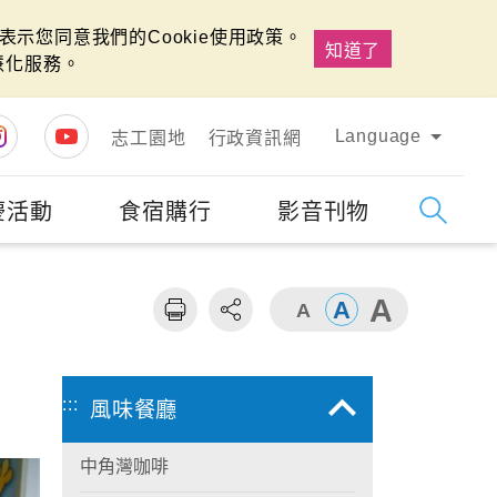
示您同意我們的Cookie使用政策。
知道了
慧化服務。
Language
志工園地
行政資訊網
慶活動
食宿購行
影音刊物
字級
大
:::
風味餐廳
中角灣咖啡