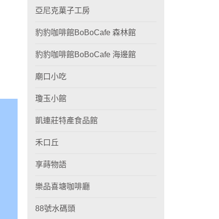
亞尼克菓子工房
豹豹咖啡館BoBoCafe 森林館
豹豹咖啡館BoBoCafe 海邊館
廟口小吃
瓊玉小館
凱連莊特產食品館
禾口丘
享蒔物語
樂品喜塘咖啡廳
88號水碼頭