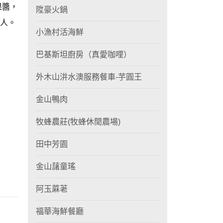
果醬，
陞豪火鍋
人。
小漁村活海鮮
巴基斯坦廚房（真愛咖哩）
外木山汫水澳服務餐車-芋圓王
金山鴨肉
牧蜂農莊(牧蜂休閒農場)
田中芳園
金山藷童瑤
阿玉蔴荖
福華海鮮餐廳