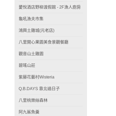
薆悅酒店野柳渡假館 - 2F漁人廚房
龜吼漁夫市集
鴻興土雞城(元老店)
八里開心果園美食景觀餐廳
觀音山土雞園
碧瑤山莊
紫藤花藝村Wisteria
Q.B.DAYS 靠北過日子
八里桃樂絲森林
阿九鯊魚羹