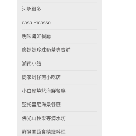
河豚很多
casa Picasso
明味海鮮餐廳
廖媽媽珍珠奶茶專賣舖
湖南小館
簡家蚵仔煎小吃店
小白屋燒烤海鮮餐廳
聖托里尼海景餐廳
佛光山極樂寺滴水坊
群賢閣蔬食精緻料理