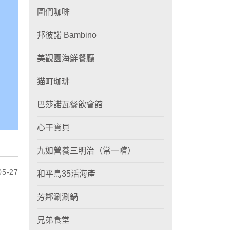
圖們咖啡
邦彼諾 Bambino
美觀園海鮮餐廳
猫町珈琲
巴莎諾瓦餐飲會館
心干寶貝
九如營養三明治（常一嚐）
5-27
和平島35活海產
芳鄰涮涮鍋
兄弟食堂