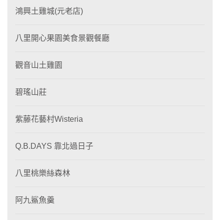
鴻興土雞城(元老店)
八里開心果園美食景觀餐廳
觀音山土雞園
碧瑤山莊
紫藤花藝村Wisteria
Q.B.DAYS 靠北過日子
八里桃樂絲森林
阿九鯊魚羹