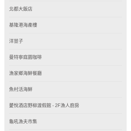
北都大飯店
基隆港海產樓
洋荳子
曼特寧庭園咖啡
漁家鄉海鮮餐廳
魚村活海鮮
薆悅酒店野柳渡假館 - 2F漁人廚房
龜吼漁夫市集