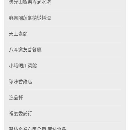
佛光山極樂寺滴水坊
群賢閣蔬食精緻料理
天上素願
八斗邀友善餐廳
小峨嵋川菜館
珍味香餅店
漁品軒
福氣委託行
蔡技企業有限公司-蔡技食品