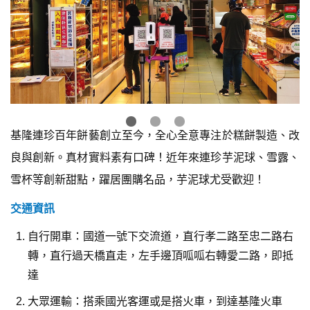
基隆連珍百年餅藝創立至今，全心全意專注於糕餅製造、改
良與創新。真材實料素有口碑！近年來連珍芋泥球、雪露、
雪杯等創新甜點，躍居團購名品，芋泥球尤受歡迎！
交通資訊
自行開車：國道一號下交流道，直行孝二路至忠二路右
轉，直行過天橋直走，左手邊頂呱呱右轉愛二路，即抵
達
大眾運輸：搭乘國光客運或是搭火車，到達基隆火車