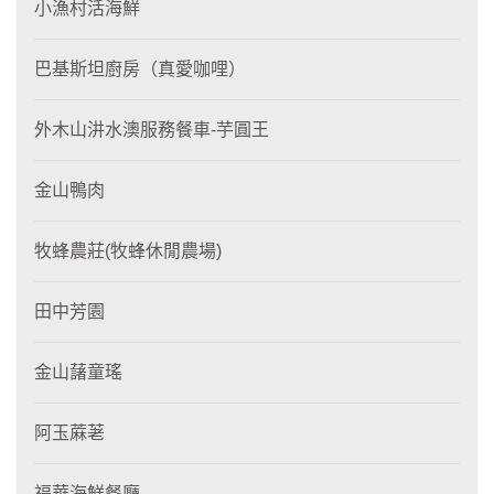
小漁村活海鮮
巴基斯坦廚房（真愛咖哩）
外木山汫水澳服務餐車-芋圓王
金山鴨肉
牧蜂農莊(牧蜂休閒農場)
田中芳園
金山藷童瑤
阿玉蔴荖
福華海鮮餐廳