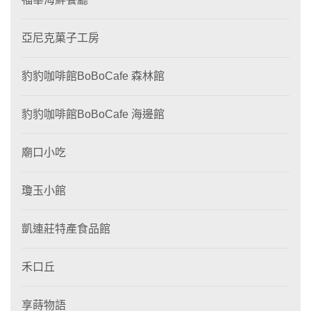
亞尼克菓子工房
豹豹咖啡館BoBoCafe 森林館
豹豹咖啡館BoBoCafe 海邊館
廟口小吃
瓊玉小館
凱連莊特產食品館
禾口丘
享蒔物語