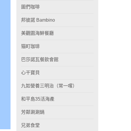
圖們咖啡
邦彼諾 Bambino
美觀園海鮮餐廳
猫町珈琲
巴莎諾瓦餐飲會館
心干寶貝
九如營養三明治（常一嚐）
和平島35活海產
芳鄰涮涮鍋
兄弟食堂