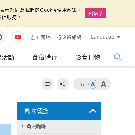
示您同意我們的Cookie使用政策。
知道了
慧化服務。
Language
志工園地
行政資訊網
慶活動
食宿購行
影音刊物
字級
大
:::
風味餐廳
中角灣咖啡