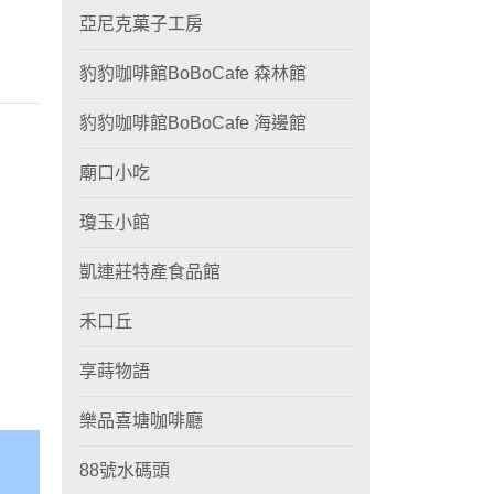
亞尼克菓子工房
豹豹咖啡館BoBoCafe 森林館
豹豹咖啡館BoBoCafe 海邊館
廟口小吃
瓊玉小館
凱連莊特產食品館
禾口丘
享蒔物語
樂品喜塘咖啡廳
88號水碼頭