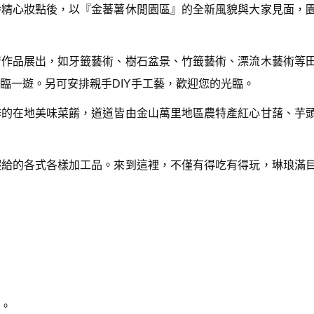
番精心妝點後，以『金蕃薯休閒園區』的全新風貌與大家見面，
術作品展出，如牙籤藝術、樹石盆景、竹籤藝術、漂流木藝術等
臨一遊。另可安排親手DIY手工藝，歡迎您的光臨。
作的在地美味菜餚，道道皆由金山萬里地區農特產紅心甘藷、芋
暇給的各式各樣加工品。來到這裡，不僅有得吃有得玩，琳琅滿
。