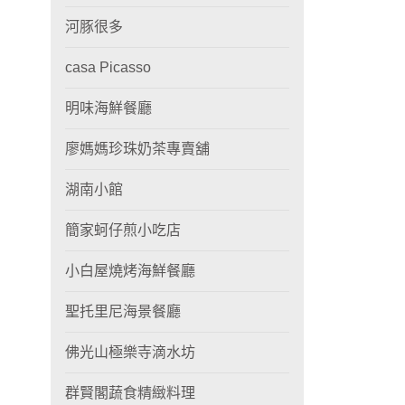
河豚很多
casa Picasso
明味海鮮餐廳
廖媽媽珍珠奶茶專賣舖
湖南小館
簡家蚵仔煎小吃店
小白屋燒烤海鮮餐廳
聖托里尼海景餐廳
佛光山極樂寺滴水坊
群賢閣蔬食精緻料理