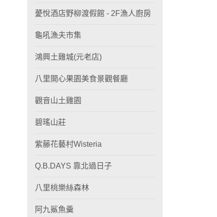
薆悅酒店野柳渡假館 - 2F漁人廚房
龜吼漁夫市集
鴻興土雞城(元老店)
八里開心果園美食景觀餐廳
觀音山土雞園
碧瑤山莊
紫藤花藝村Wisteria
Q.B.DAYS 靠北過日子
八里桃樂絲森林
阿九鯊魚羹