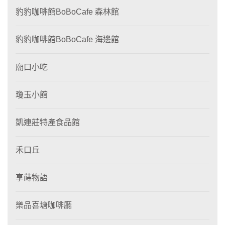
豹豹咖啡館BoBoCafe 森林館
豹豹咖啡館BoBoCafe 海邊館
廟口小吃
瓊玉小館
凱連莊特產食品館
禾口丘
享蒔物語
樂品喜塘咖啡廳