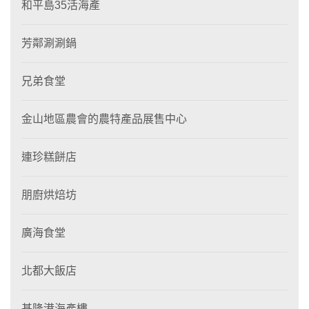
和平島35活海產
芳鄰涮涮鍋
兄弟食堂
金山地區農會的農特產品展售中心
連珍糕餅店
朋廚烘焙坊
廣海食堂
北都大飯店
基隆港海產樓