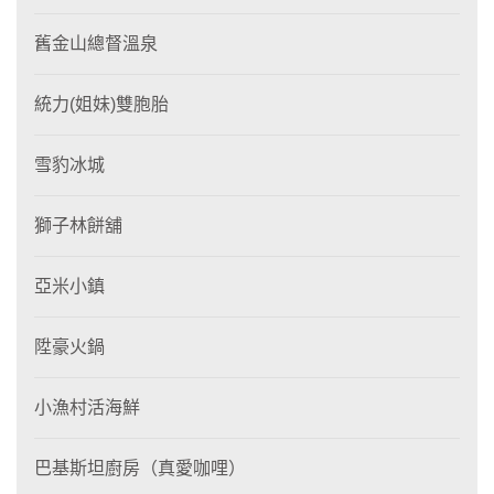
舊金山總督溫泉
統力(姐妹)雙胞胎
雪豹冰城
獅子林餅舖
亞米小鎮
陞豪火鍋
小漁村活海鮮
巴基斯坦廚房（真愛咖哩）