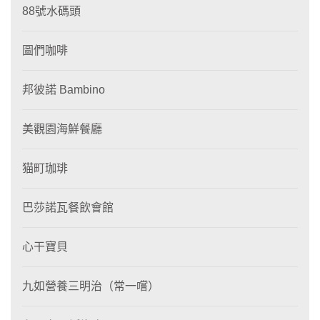
88號水碼頭
圖們咖啡
邦彼諾 Bambino
美觀園海鮮餐廳
猫町珈琲
巴莎諾瓦餐飲會館
心干寶貝
九如營養三明治（常一嚐）