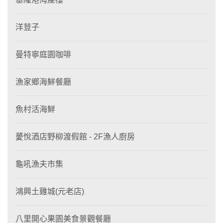
洋荳子
曼特寧庭園咖啡
漁家鄉海鮮餐廳
魚村活海鮮
薆悅酒店野柳渡假館 - 2F漁人廚房
龜吼漁夫市集
鴻興土雞城(元老店)
八里開心果園美食景觀餐廳