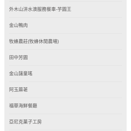
外木山汫水澳服務餐車-芋圓王
金山鴨肉
牧蜂農莊(牧蜂休閒農場)
田中芳園
金山藷童瑤
阿玉蔴荖
福華海鮮餐廳
亞尼克菓子工房