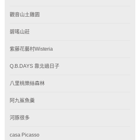
觀音山土雞園
碧瑤山莊
紫藤花藝村Wisteria
Q.B.DAYS 靠北過日子
八里桃樂絲森林
阿九鯊魚羹
河豚很多
casa Picasso