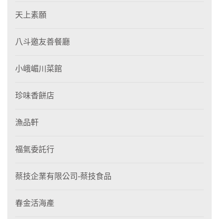
天上素願
八斗邀友善餐廳
小峨嵋川菜館
珍味香餅店
漁品軒
福氣委託行
蔡技企業有限公司-蔡技食品
春金活海產