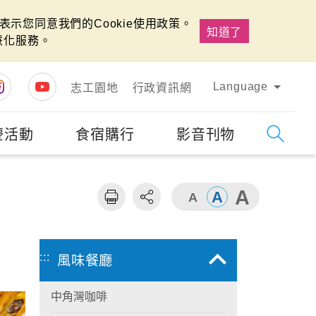
示您同意我們的Cookie使用政策。
知道了
慧化服務。
Language
志工園地
行政資訊網
慶活動
食宿購行
影音刊物
字級
大
:::
風味餐廳
中角灣咖啡