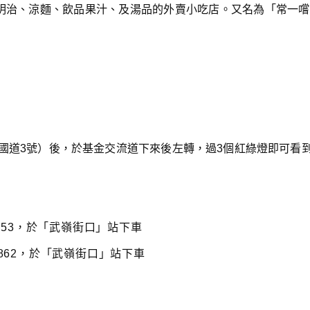
三明治、涼麵、飲品果汁、及湯品的外賣小吃店。又名為「常一嚐
國道3號）後，於基金交流道下來後左轉，過3個紅綠燈即可看
、953，於「武嶺街口」站下車
、862，於「武嶺街口」站下車