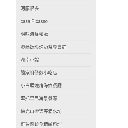
河豚很多
casa Picasso
明味海鮮餐廳
廖媽媽珍珠奶茶專賣舖
湖南小館
簡家蚵仔煎小吃店
小白屋燒烤海鮮餐廳
聖托里尼海景餐廳
佛光山極樂寺滴水坊
群賢閣蔬食精緻料理