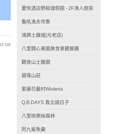
薆悅酒店野柳渡假館 - 2F漁人廚房
龜吼漁夫市集
鴻興土雞城(元老店)
2-09
八里開心果園美食景觀餐廳
觀音山土雞園
碧瑤山莊
紫藤花藝村Wisteria
Q.B.DAYS 靠北過日子
八里桃樂絲森林
阿九鯊魚羹