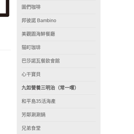
圖們咖啡
邦彼諾 Bambino
美觀園海鮮餐廳
猫町珈琲
巴莎諾瓦餐飲會館
心干寶貝
九如營養三明治（常一嚐）
和平島35活海產
芳鄰涮涮鍋
兄弟食堂