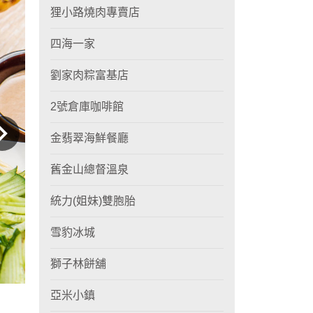
狸小路燒肉專賣店
四海一家
劉家肉粽富基店
2號倉庫咖啡館
金翡翠海鮮餐廳
舊金山總督溫泉
統力(姐妹)雙胞胎
雪豹冰城
獅子林餅舖
亞米小鎮