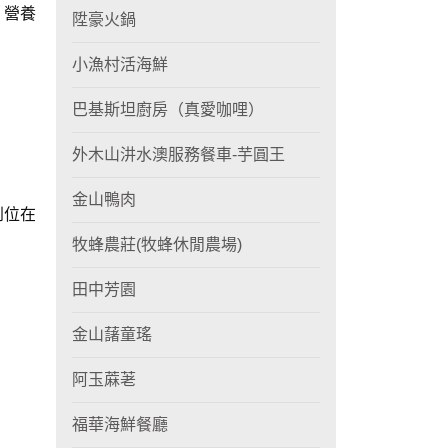
 營養
陞豪火鍋
小漁村活海鮮
巴基斯坦廚房（真愛咖哩）
外木山汫水澳服務餐車-芋圓王
金山鴨肉
到位在
牧蜂農莊(牧蜂休閒農場)
田中芳園
金山藷童瑤
阿玉蔴荖
福華海鮮餐廳