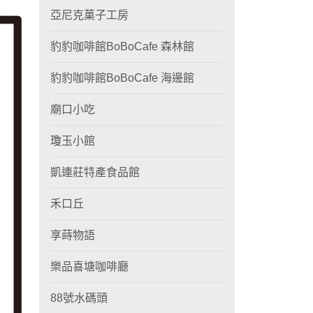
亞尼克菓子工房
豹豹咖啡館BoBoCafe 森林館
豹豹咖啡館BoBoCafe 海邊館
廟口小吃
瓊玉小館
凱連莊特產食品館
禾口丘
享蒔物語
樂品喜塘咖啡廳
88號水碼頭