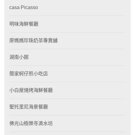
casa Picasso
明味海鮮餐廳
廖媽媽珍珠奶茶專賣舖
湖南小館
簡家蚵仔煎小吃店
小白屋燒烤海鮮餐廳
聖托里尼海景餐廳
佛光山極樂寺滴水坊