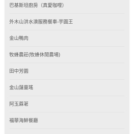
巴基斯坦廚房（真愛咖哩）
外木山汫水澳服務餐車-芋圓王
金山鴨肉
牧蜂農莊(牧蜂休閒農場)
田中芳園
金山藷童瑤
阿玉蔴荖
福華海鮮餐廳