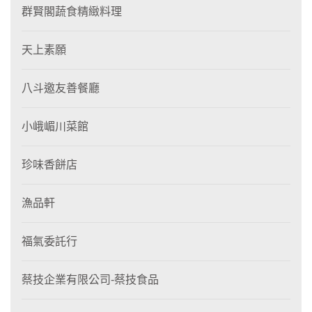
群賢閣蔬食精緻料理
天上素願
八斗邀友善餐廳
小峨嵋川菜館
珍味香餅店
漁品軒
福氣委託行
蔡技企業有限公司-蔡技食品