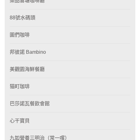
樂品喜塘咖啡廳
88號水碼頭
圖們咖啡
邦彼諾 Bambino
美觀園海鮮餐廳
猫町珈琲
巴莎諾瓦餐飲會館
心干寶貝
九如營養三明治（常一嚐）