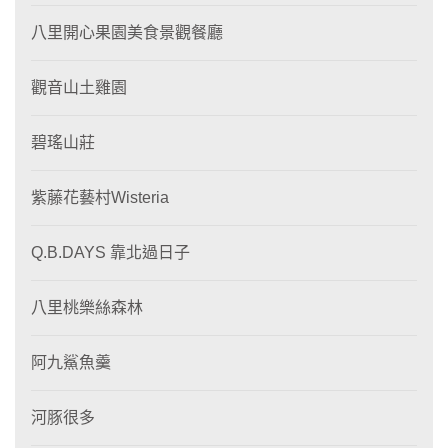
八里開心果園美食景觀餐廳
觀音山土雞園
碧瑤山莊
紫藤花藝村Wisteria
Q.B.DAYS 靠北過日子
八里桃樂絲森林
阿九鯊魚羹
河豚很多