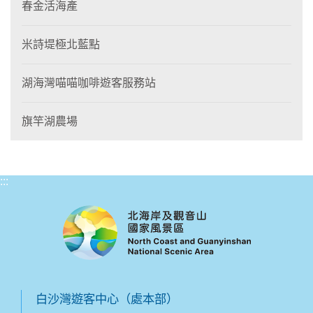
春金活海產
米詩堤極北藍點
湖海灣喵喵咖啡遊客服務站
旗竿湖農場
:::
白沙灣遊客中心（處本部）