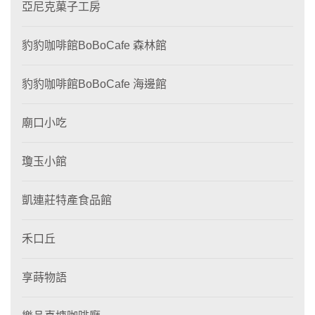
亞尼克菓子工房
豹豹咖啡館BoBoCafe 森林館
豹豹咖啡館BoBoCafe 海邊館
廟口小吃
瓊玉小館
凱連莊特產食品館
禾口丘
享蒔物語