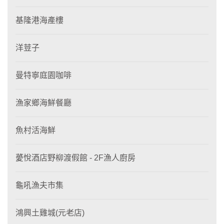
基隆港海產樓
洋荳子
曼特寧庭園咖啡
漁家鄉海鮮餐廳
魚村活海鮮
薆悅酒店野柳渡假館 - 2F漁人廚房
龜吼漁夫市集
鴻興土雞城(元老店)