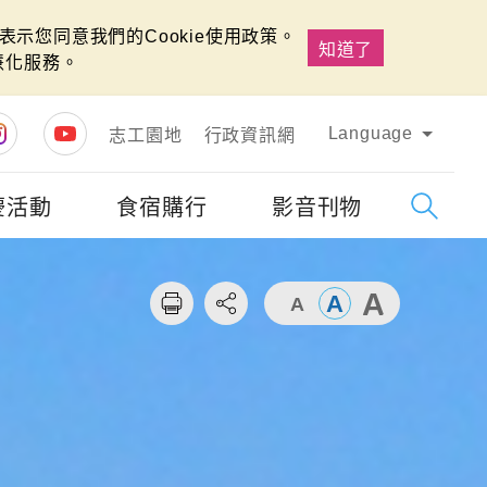
示您同意我們的Cookie使用政策。
知道了
慧化服務。
Language
志工園地
行政資訊網
慶活動
食宿購行
影音刊物
字級
大