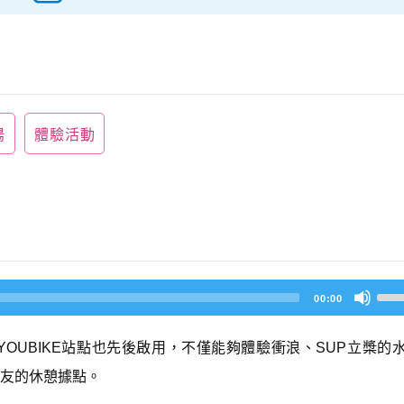
陽
體驗活動
U
00:00
s
e
U
OUBIKE站點也先後啟用，不僅能夠體驗衝浪、SUP立槳的
p/
D
友的休憩據點。
o
w