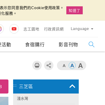
示您同意我們的Cookie使用政策。
知道了
慧化服務。
Language
志工園地
行政資訊網
慶活動
食宿購行
影音刊物
字級
大
:::
8
三芝區
淺水灣