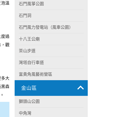
近泡溫
石門風箏公園
石門洞
石門風力發電站（風車公園）
上度過
十八王公廟
息，觀
茶山步道
灣塔自行車道
富貴角風藝術營區
更多大
黃黑森
金山區
。
獅頭山公園
中角灣