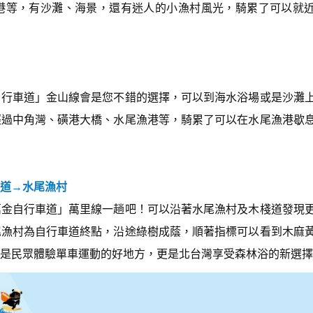
港等，有沙灘、海景，還有迷人的小漁村風光，騎累了可以就
n
A
r
r
o
w
k
自行車道」金山線會是您不錯的選擇，可以到海水浴場或是沙灘
e
y
經過中角灣、磺港大橋、水尾漁港等，騎累了可以在水尾漁港歇
s
t
o
i
n
c
道→水尾漁村
r
萬金自行車道」萬里線一趟吧！可以沿著水尾漁村及木棧道發現
e
a
尾漁村為自行車道終點，沿途綠樹成蔭，順著指標可以看到木麻
s
e
是民眾體驗單車運動的好地方，更是北台灣享受森林浴的新選擇
o
r
d
e
c