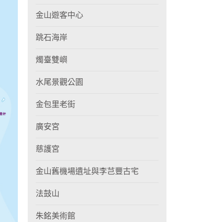
金山遊客中心
跳石海岸
燭臺雙嶼
水尾景觀公園
金包里老街
廣安宮
慈護宮
金山舊機場遺址與李芑豐古宅
法鼓山
朱銘美術館