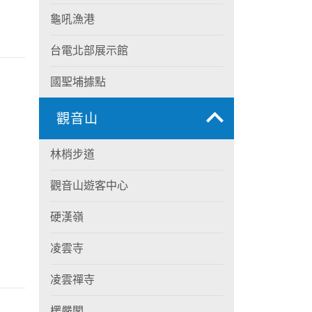
龜吼漁港
台電北部展示館
國聖埔據點
觀音山
林梢步道
觀音山遊客中心
硬漢嶺
凌雲寺
凌雲禪寺
楞嚴閣