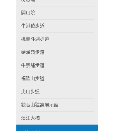
開山院
牛港稜步道
楓櫃斗湖步道
硬漢嶺步道
牛寮埔步道
福隆山步道
尖山步道
觀音山猛禽展示館
淡江大橋