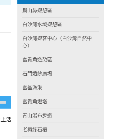
麟山鼻遊憩區
白沙灣水域遊憩區
白沙灣遊客中心（白沙灣自然中
心）
富貴角遊憩區
石門婚紗廣場
富基漁港
富貴角燈塔
青山瀑布步道
水上活
老梅綠石槽