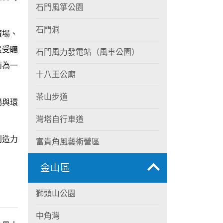
石門風箏公園
石門洞
廣場、
最受矚
石門風力發電站（風車公園）
而為一
十八王公廟
茶山步道
場與環
灣塔自行車道
創造力
富貴角風藝術營區
金山區
獅頭山公園
中角灣