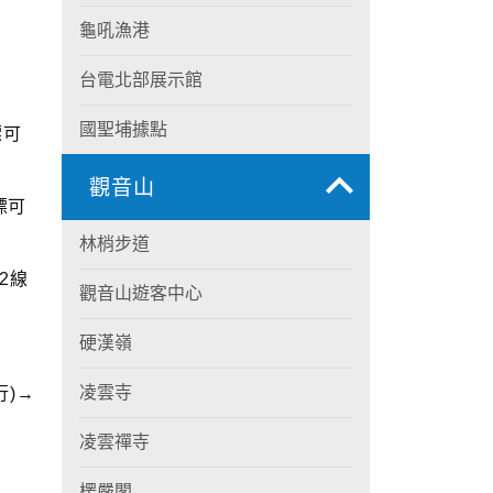
龜吼漁港
台電北部展示館
國聖埔據點
標可
觀音山
標可
林梢步道
2線
觀音山遊客中心
硬漢嶺
凌雲寺
行)→
凌雲禪寺
楞嚴閣