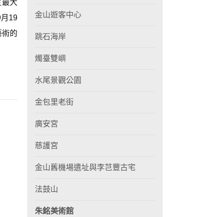
生最大
金山遊客中心
月19
藝術的
跳石海岸
燭臺雙嶼
水尾景觀公園
金包里老街
廣安宮
慈護宮
金山舊機場遺址與李芑豐古宅
法鼓山
朱銘美術館