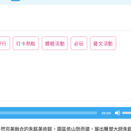
好行
打卡熱點
體驗活動
必玩
藝文活動
U
00:00
s
e
U
自然完美融合的朱銘美術館，園區依山勢而建，展出雕塑大師朱
p/