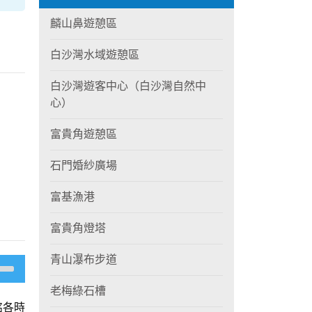
麟山鼻遊憩區
白沙灣水域遊憩區
白沙灣遊客中心（白沙灣自然中
心）
富貴角遊憩區
石門婚紗廣場
富基漁港
富貴角燈塔
青山瀑布步道
老梅綠石槽
銘各時