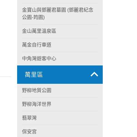
金寶山與鄧麗君墓園 (鄧麗君紀念
公園-筠園)
金山萬里溫泉區
萬金自行車道
中角灣遊客中心
萬里區
野柳地質公園
野柳海洋世界
翡翠灣
保安宮