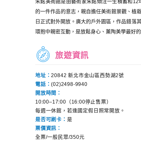
朱銘美術館是由藝術家朱銘傾注一生積蓄和12
的一件作品的意志，親自擔任美術館景觀、植栽、
日正式對外開放。廣大的戶外園區，作品錯落
環抱中親密互動，是放鬆身心、薰陶美學最好的
旅遊資訊
地址：
20842 新北市金山區西勢湖2號
電話：
(02)2498-9940
開放時間：
10:00–17:00（16:00停止售票）
每週一休館，若逢國定假日照常開放。
是否可刷卡：
是
票價資訊：
全票/一般民眾/350元