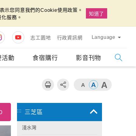
示您同意我們的Cookie使用政策。
知道了
慧化服務。
Language
志工園地
行政資訊網
慶活動
食宿購行
影音刊物
字級
大
:::
0
三芝區
淺水灣