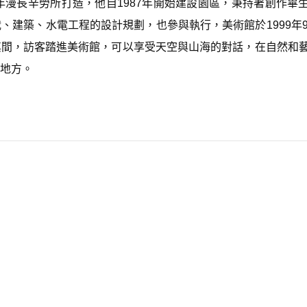
年漫長辛勞所打造，他自1987年開始建設園區，秉持著創作畢
d
e
建築、水電工程的設計規劃，也參與執行，美術館於1999年9
c
其間，訪客踏進美術館，可以享受天空與山海的對話，在自然和
r
e
地方。
a
s
e
v
o
l
u
m
e.