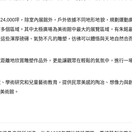
D
o
w
4,000坪，除室內展館外，戶外依據不同地形地貌，規劃運動
n
A
等多個區域。其中太極廣場為美術館中最大的展覽區域，有朱銘
r
r
由這些渾厚磅礡、氣勢不凡的雕塑，彷彿可以體悟與天地自然合
o
w
k
e
近距離地欣賞雕塑作品外，更能讓觀眾在輕鬆的氣氛中，進行一
y
s
t
o
覽、學術研究和兒童藝術教育，提供民眾美感的陶冶、想像力與
i
n
美術館。
c
r
e
a
s
e
o
r