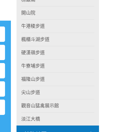
開山院
牛港稜步道
楓櫃斗湖步道
硬漢嶺步道
牛寮埔步道
福隆山步道
尖山步道
觀音山猛禽展示館
淡江大橋