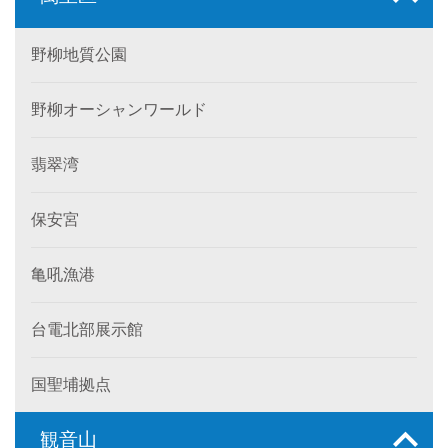
野柳地質公園
野柳オーシャンワールド
翡翠湾
保安宮
亀吼漁港
台電北部展示館
国聖埔拠点
観音山