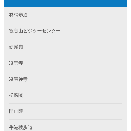
林梢歩道
観音山ビジターセンター
硬漢嶺
凌雲寺
凌雲禅寺
楞嚴閣
開山院
牛港稜歩道