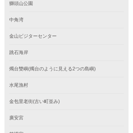
獅頭山公園
中角湾
金山ビジターセンター
跳石海岸
燭台雙嶼(燭台のように見える2つの島嶼)
水尾漁村
金包里老街(古い町並み)
廣安宮