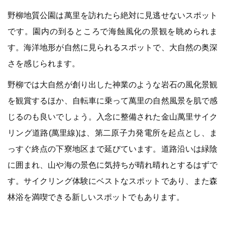
野柳地質公園は萬里を訪れたら絶対に見逃せないスポット
です。園内の到るところで海蝕風化の景観を眺められま
す。海洋地形が自然に見られるスポットで、大自然の奥深
さを感じられます。
野柳では大自然が創り出した神業のような岩石の風化景観
を観賞するほか、自転車に乗って萬里の自然風景を肌で感
じるのも良いでしょう。入念に整備された金山萬里サイク
リング道路(萬里線)は、第二原子力発電所を起点とし、ま
っすぐ終点の下寮地区まで延びています。道路沿いは緑陰
に囲まれ、山や海の景色に気持ちが晴れ晴れとするはずで
す。サイクリング体験にベストなスポットであり、また森
林浴を満喫できる新しいスポットでもあります。