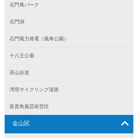
石門凧パーク
石門洞
石門風力発電（風車公園）
十八王公廟
茶山歩道
湾塔サイクリング道路
富貴角風芸術営区
金山区