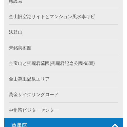
慈護宮
金山旧空港サイトとマンション風水李キビ
法鼓山
朱銘美術館
金宝山と鄧麗君墓園(鄧麗君記念公園-筠園)
金山萬里温泉エリア
萬金サイクリングロード
中角湾ビジターセンター
萬里区