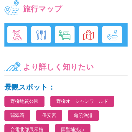
旅行マップ
より詳しく知りたい
景観スポット：
野柳地質公園
野柳オーシャンワールド
翡翠湾
保安宮
亀吼漁港
台電北部展示館
国聖埔拠点