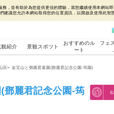
站服務，並有助於為您提供更佳的體驗，當您繼續使用本網站即表
們建議您允許本網站取得您的位置資訊，以開啟及使用此智
おすすめのル
フェ
北観紹介
景観スポツト
ート
山区
金宝山と鄧麗君墓園(鄧麗君記念公園-筠園)
(鄧麗君記念公園-筠
6