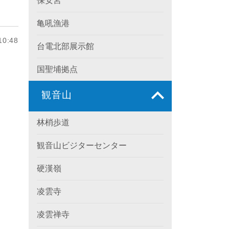
保安宮
亀吼漁港
0:48
台電北部展示館
国聖埔拠点
観音山
林梢歩道
観音山ビジターセンター
硬漢嶺
凌雲寺
凌雲禅寺