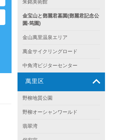
朱銘美術館
金宝山と鄧麗君墓園(鄧麗君記念公
園-筠園)
金山萬里温泉エリア
萬金サイクリングロード
中角湾ビジターセンター
萬里区
野柳地質公園
野柳オーシャンワールド
翡翠湾