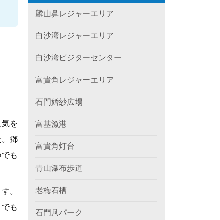
麟山鼻レジャーエリア
白沙湾レジャーエリア
白沙湾ビジターセンター
富貴角レジャーエリア
石門婚紗広場
人気を
富基漁港
た。鄧
富貴角灯台
つでも
青山瀑布歩道
老梅石槽
ます。
までも
石門凧パーク