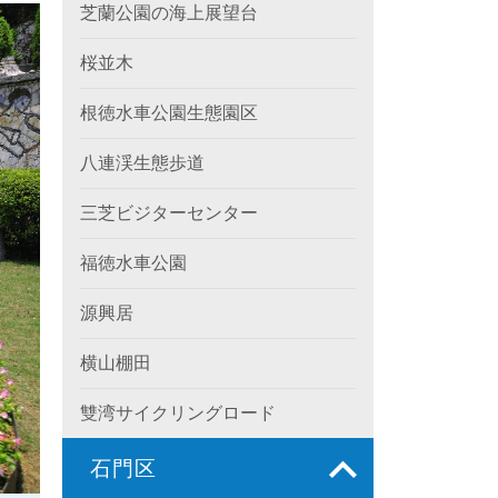
芝蘭公園の海上展望台
桜並木
根徳水車公園生態園区
八連渓生態歩道
三芝ビジターセンター
福徳水車公園
源興居
横山棚田
雙湾サイクリングロード
石門区