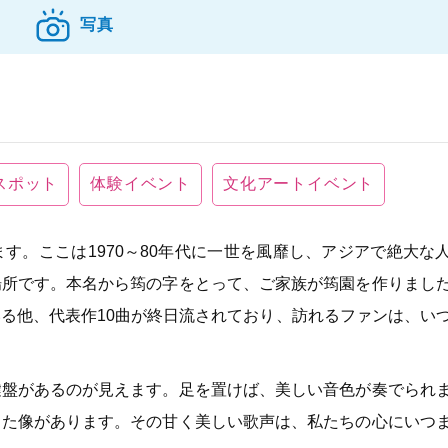
写真
スポット
体験イベント
文化アートイベント
す。ここは1970～80年代に一世を風靡し、アジアで絶大な
場所です。本名から筠の字をとって、ご家族が筠園を作りまし
る他、代表作10曲が終日流されており、訪れるファンは、い
鍵盤があるのが見えます。足を置けば、美しい音色が奏でられ
した像があります。その甘く美しい歌声は、私たちの心にいつ