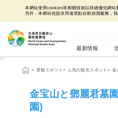
本網站使用cookies等相關技術以持續優化網
另外，本網站也提供周邊景點自動偵測服務，我
:::
最新情報
:::
景観スポツト
人気の観光スポット
金
金宝山と鄧麗君墓園
園)