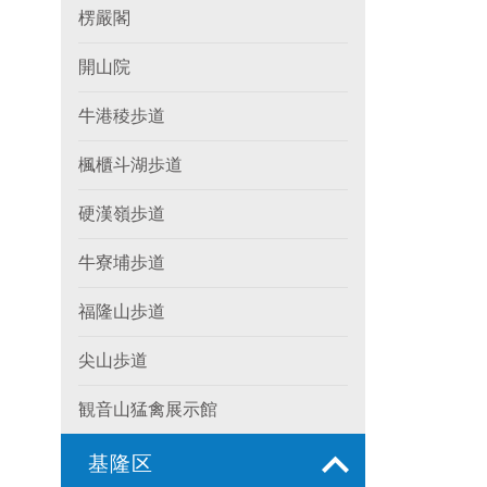
楞嚴閣
開山院
牛港稜歩道
楓櫃斗湖歩道
硬漢嶺歩道
牛寮埔歩道
福隆山歩道
尖山歩道
観音山猛禽展示館
基隆区