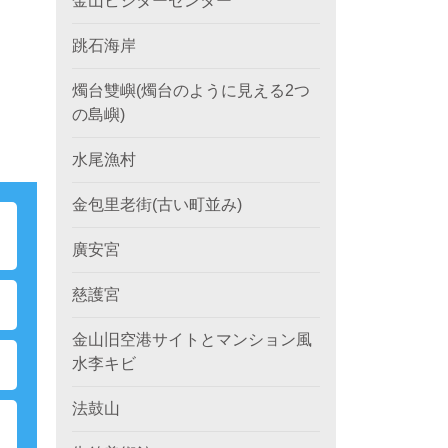
金山ビジターセンター
跳石海岸
燭台雙嶼(燭台のように見える2つ
の島嶼)
水尾漁村
金包里老街(古い町並み)
ポ
廣安宮
慈護宮
金山旧空港サイトとマンション風
水李キビ
法鼓山
ク