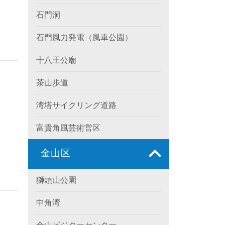
石門洞
石門風力発電（風車公園）
十八王公廟
茶山歩道
湾塔サイクリング道路
富貴角風芸術営区
金山区
獅頭山公園
中角湾