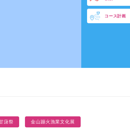
コース計画
甘藷祭
金山蹦火漁業文化展