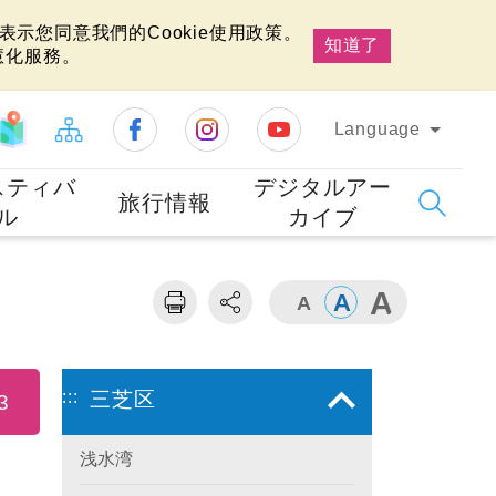
示您同意我們的Cookie使用政策。
知道了
慧化服務。
Language
スティバ
デジタルアー
旅行情報
ル
カイブ
:::
三芝区
3
浅水湾