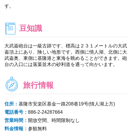
す。
豆知識
大武崙砲台は一級古跡です、標高は２３１メートルの大武
崙頂上にあり、険しい地形です。西側に情人湖、北側に大
武崙奥、東側に基隆港と東海を眺めることができます。砲
台の入口には落葉並木の砂利道を通って向かいます。
旅行情報
住所：
基隆市安楽区基金一路208巷19号(情人湖上方)
電話番号：
886-2-24287664
営業時間：
開放空間、時間限制なし
料金情報：
参観無料