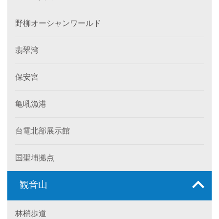
野柳オーシャンワールド
翡翠湾
保安宮
亀吼漁港
台電北部展示館
国聖埔拠点
観音山
林梢歩道