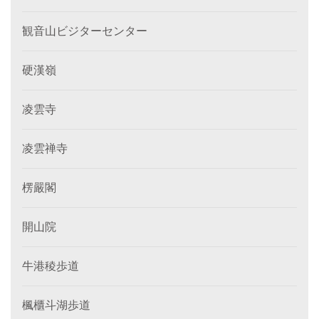
観音山ビジターセンター
硬漢嶺
凌雲寺
凌雲禅寺
楞嚴閣
開山院
牛港稜歩道
楓櫃斗湖歩道