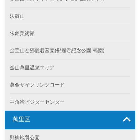
法鼓山
朱銘美術館
金宝山と鄧麗君墓園(鄧麗君記念公園-筠園)
金山萬里温泉エリア
萬金サイクリングロード
中角湾ビジターセンター
萬里区
野柳地質公園