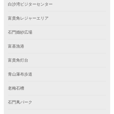
白沙湾ビジターセンター
富貴角レジャーエリア
石門婚紗広場
富基漁港
富貴角灯台
青山瀑布歩道
老梅石槽
石門凧パーク