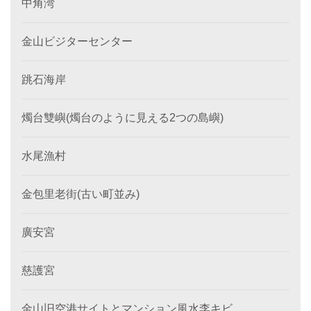
中角湾
金山ビジターセンター
跳石海岸
燭台雙嶼(燭台のように見える2つの島嶼)
水尾漁村
金包里老街(古い町並み)
廣安宮
慈護宮
金山旧空港サイトとマンション風水李キビ