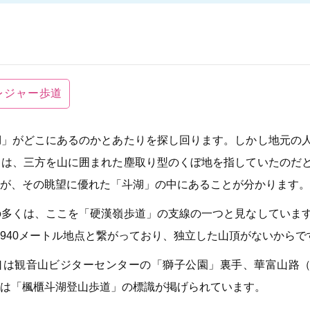
レジャー歩道
湖」がどこにあるのかとあたりを探し回ります。しかし地元の
とは、三方を山に囲まれた塵取り型のくぼ地を指していたのだ
が、その眺望に優れた「斗湖」の中にあることが分かります。
の多くは、ここを「硬漢嶺歩道」の支線の一つと見なしていま
940メートル地点と繋がっており、独立した山頂がないからで
口は観音山ビジターセンターの「獅子公園」裏手、華富山路（
は「楓櫃斗湖登山歩道」の標識が掲げられています。