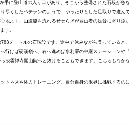
の左手に登山道の入り口があり、そこから整備された石段が急
知り尽くしたベテランのようで、ゆったりとした足取りで進ん
が心地よく、山道脇を流れるせせらぎが登山者の足音に寄り添
ます。
788メートルの石階段です。途中で休みながら登っていると
左へ行けば硬漢嶺へ、右へ進めば水利署の中継ステーションや
から凌雲禅寺開山院へと抜けることもできます。こちらもなか
ィットネスや体力トレーニング、自分自身の限界に挑戦するの