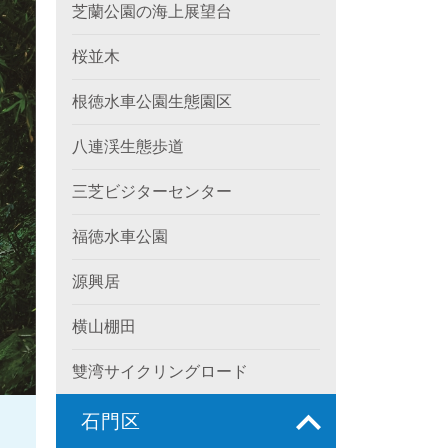
芝蘭公園の海上展望台
桜並木
根徳水車公園生態園区
八連渓生態歩道
三芝ビジターセンター
福徳水車公園
源興居
横山棚田
雙湾サイクリングロード
石門区