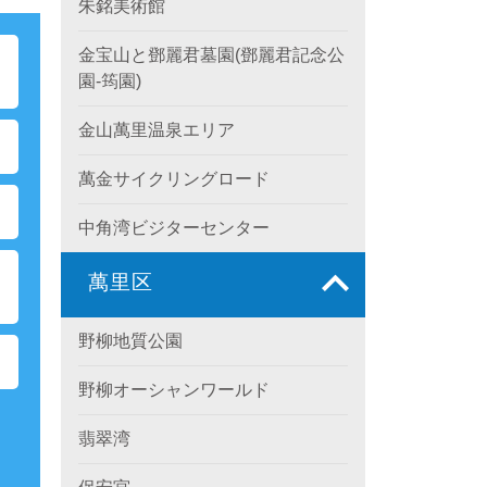
朱銘美術館
金宝山と鄧麗君墓園(鄧麗君記念公
ポ
園-筠園)
金山萬里温泉エリア
萬金サイクリングロード
中角湾ビジターセンター
ク
萬里区
野柳地質公園
野柳オーシャンワールド
翡翠湾