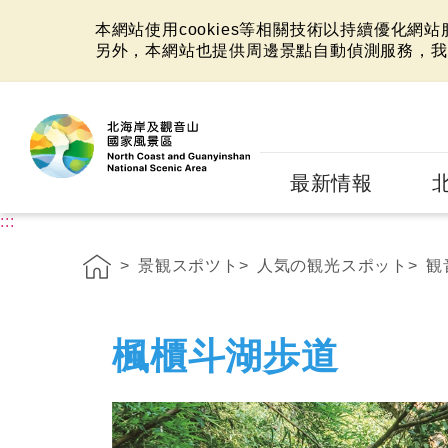
本網站使用cookies等相關技術以持續優化網
另外，本網站也提供周邊景點自動偵測服務，我
:::
最新情報
:::
景観スポツト
人気の観光スポット
観
楓櫃斗湖歩道