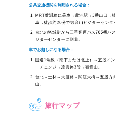
公共交通機関を利用される場合：
MRT蘆洲線に乗車→蘆洲駅→3番出口→
車→徒歩約20分で観音山ビジターセンタ
台北の塔城街から三重客運バス785番バ
ジターセンターに到着。
車でお越しになる場合：
国道1号線（南下または北上）→五股イン
ーチェンジ→凌雲路3段→観音山。
台北→士林→大度路→関渡大橋→五股方向
山。
旅行マップ