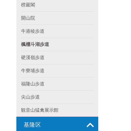
楞嚴閣
開山院
牛港稜歩道
楓櫃斗湖歩道
硬漢嶺歩道
牛寮埔歩道
福隆山歩道
尖山歩道
観音山猛禽展示館
基隆区