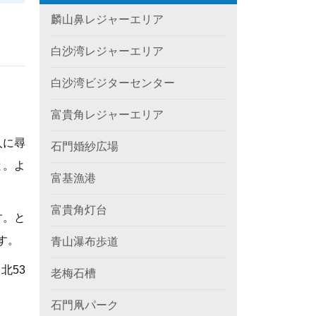
麟山鼻レジャーエリア
白沙湾レジャーエリア
白沙湾ビジターセンター
富貴角レジャーエリア
人に尋
石門婚紗広場
と。よ
富基漁港
富貴角灯台
す。と
す。
青山瀑布歩道
北53
老梅石槽
石門凧パーク