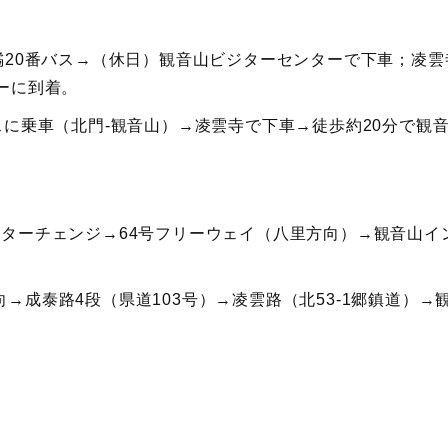
橘20番バス→（休日）観音山ビジターセンターで下車；凌雲
ーに到着。
スに乗車（北門-観音山）→凌雲寺で下車→徒歩約20分で観
ターチェンジ→64号フリーウェイ（八里方向）→観音山イ
→成泰路4段（県道103号）→凌雲路（北53-1郷鎮道）→