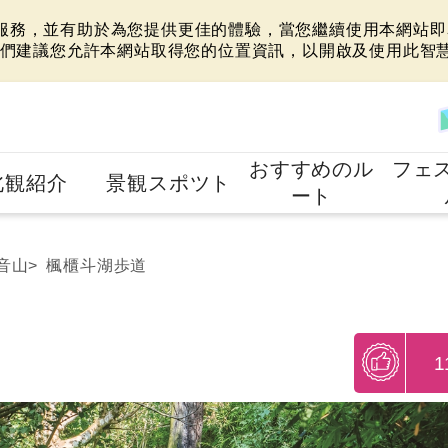
站服務，並有助於為您提供更佳的體驗，當您繼續使用本網站即表
們建議您允許本網站取得您的位置資訊，以開啟及使用此智
おすすめのル
フェ
北観紹介
景観スポツト
ート
音山
楓櫃斗湖歩道
1