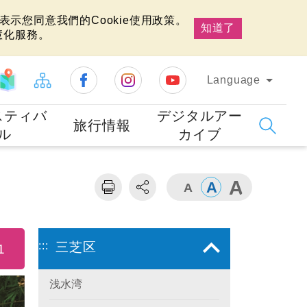
示您同意我們的Cookie使用政策。
知道了
慧化服務。
Language
スティバ
デジタルアー
旅行情報
ル
カイブ
:::
三芝区
1
浅水湾