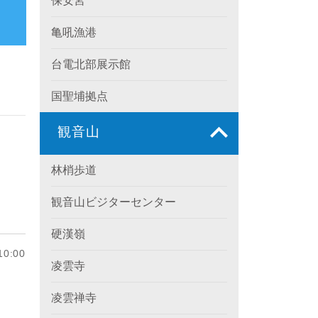
保安宮
亀吼漁港
台電北部展示館
国聖埔拠点
観音山
林梢歩道
観音山ビジターセンター
硬漢嶺
0:00
凌雲寺
凌雲禅寺