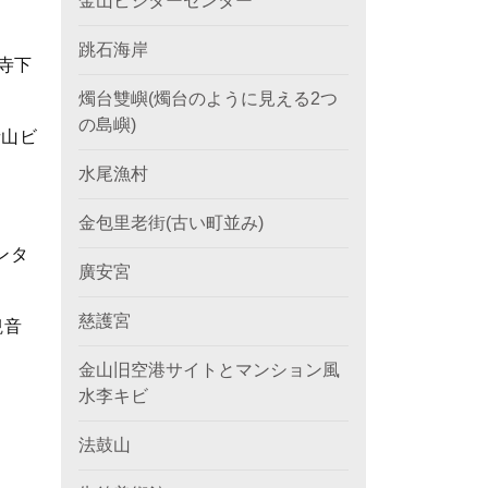
金山ビジターセンター
跳石海岸
寺下
燭台雙嶼(燭台のように見える2つ
の島嶼)
音山ビ
水尾漁村
金包里老街(古い町並み)
ンタ
廣安宮
慈護宮
観音
金山旧空港サイトとマンション風
水李キビ
法鼓山