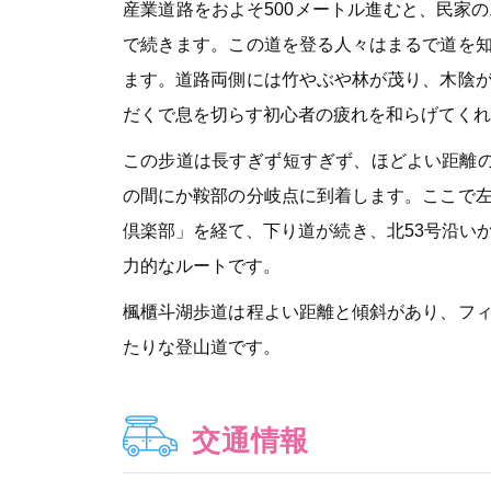
産業道路をおよそ500メートル進むと、民家
で続きます。この道を登る人々はまるで道を
ます。道路両側には竹やぶや林が茂り、木陰
だくで息を切らす初心者の疲れを和らげてくれ
この步道は長すぎず短すぎず、ほどよい距離の
の間にか鞍部の分岐点に到着します。ここで
倶楽部」を経て、下り道が続き、北53号沿い
力的なルートです。
楓櫃斗湖歩道は程よい距離と傾斜があり、フ
たりな登山道です。
交通情報