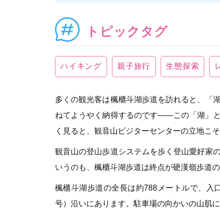
トピックタグ
ハイキング
親子旅行
生態探索
多くの観光客は楓櫃斗湖歩道を訪れると、「
ねてようやく納得するのです——この「湖」
く見ると、観音山ビジターセンターの立地こそ
観音山の登山歩道システムを歩く登山愛好家
いうのも、楓櫃斗湖歩道は終点が硬漢嶺歩道の
楓櫃斗湖歩道の全長は約788メートルで、入
号）沿いにあります。駐車場の向かいの山肌に