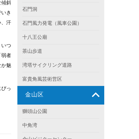
な傾斜
石門洞
でいき
い、汗
石門風力発電（風車公園）
十八王公廟
、いつ
茶山歩道
「弱者
湾塔サイクリング道路
なか魅
富貴角風芸術営区
にぴっ
金山区
獅頭山公園
中角湾