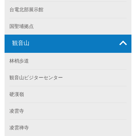
台電北部展示館
国聖埔拠点
観音山
林梢歩道
観音山ビジターセンター
硬漢嶺
凌雲寺
凌雲禅寺