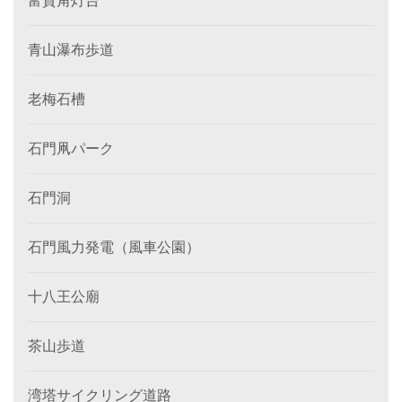
富貴角灯台
青山瀑布歩道
老梅石槽
石門凧パーク
石門洞
石門風力発電（風車公園）
十八王公廟
茶山歩道
湾塔サイクリング道路