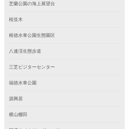
芝蘭公園の海上展望台
桜並木
根徳水車公園生態園区
八連渓生態歩道
三芝ビジターセンター
福徳水車公園
源興居
横山棚田