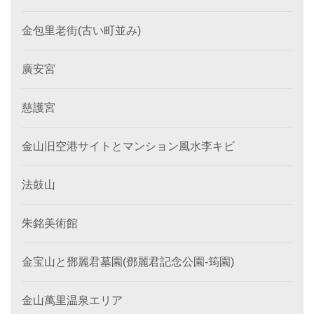
金包里老街(古い町並み)
廣安宮
慈護宮
金山旧空港サイトとマンション風水李キビ
法鼓山
朱銘美術館
金宝山と鄧麗君墓園(鄧麗君記念公園-筠園)
金山萬里温泉エリア