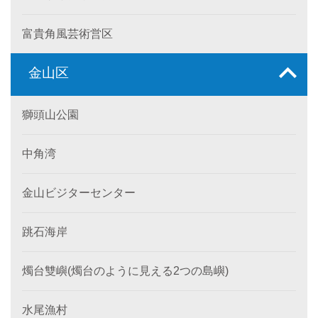
富貴角風芸術営区
金山区
獅頭山公園
中角湾
金山ビジターセンター
跳石海岸
燭台雙嶼(燭台のように見える2つの島嶼)
水尾漁村