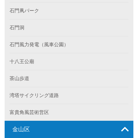
石門凧パーク
石門洞
石門風力発電（風車公園）
十八王公廟
茶山歩道
湾塔サイクリング道路
富貴角風芸術営区
金山区