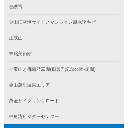
慈護宮
金山旧空港サイトとマンション風水李キビ
法鼓山
朱銘美術館
金宝山と鄧麗君墓園(鄧麗君記念公園-筠園)
金山萬里温泉エリア
萬金サイクリングロード
中角湾ビジターセンター