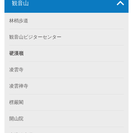
観音山
林梢歩道
観音山ビジターセンター
硬漢嶺
凌雲寺
凌雲禅寺
楞嚴閣
開山院