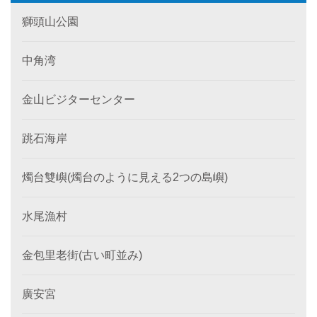
獅頭山公園
中角湾
金山ビジターセンター
跳石海岸
燭台雙嶼(燭台のように見える2つの島嶼)
水尾漁村
金包里老街(古い町並み)
廣安宮