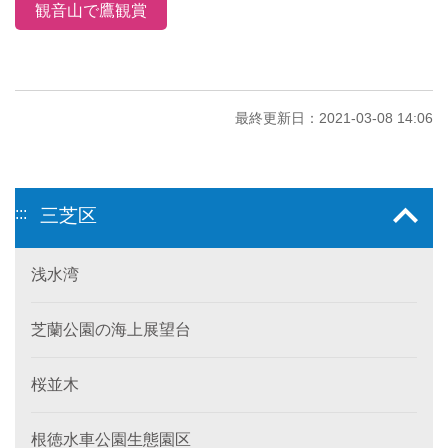
観音山で鷹観賞
最終更新日：2021-03-08 14:06
:::
三芝区
浅水湾
芝蘭公園の海上展望台
桜並木
根徳水車公園生態園区