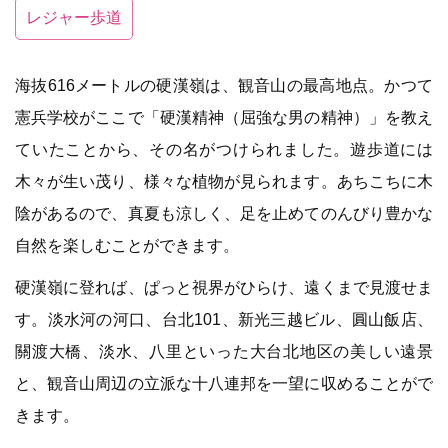
レジャー歩道
海抜616メートルの硬漢嶺は、観音山の最高地点。かつて
憲兵学校がここで「硬漢精神（屈強な男の精神）」を教え
ていたことから、その名がつけられました。遊歩道には
木々が生い茂り、様々な植物が見られます。あちこちに木
陰があるので、真夏も涼しく、足を止めてのんびり豊かな
自然を楽しむことができます。
硬漢嶺に登れば、ぱっと視界がひらけ、遠くまで見渡せま
す。淡水河の河口、台北101、新光三越ビル、圓山飯店、
關渡大橋、淡水、八里といった大台北地区の美しい遠景
と、観音山周辺の立派な十八連邦を一望に収めることがで
きます。