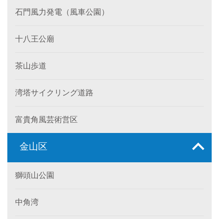
石門風力発電（風車公園）
十八王公廟
茶山歩道
湾塔サイクリング道路
富貴角風芸術営区
金山区
獅頭山公園
中角湾