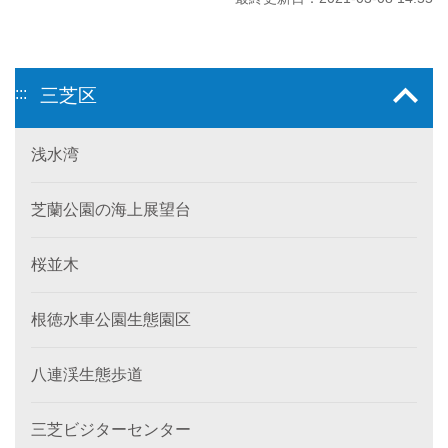
:::
三芝区
浅水湾
芝蘭公園の海上展望台
桜並木
根徳水車公園生態園区
八連渓生態歩道
三芝ビジターセンター