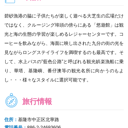
碧砂漁港の脇に子供たちが楽しく遊べる大芝生の広場だけ
ではなく、クルージング埠頭の傍らにある「悠遊館」は観
光と海の生態の学習が楽しめるレジャーセンターです。コ
ーヒーを飲みながら、海面に映し出された九分の街の光を
見ながらロングステイライフを満喫するのも最高です。そ
して、水上バスの”藍色公路”と呼ばれる観光娯楽漁船に乗
り、華塔、基隆嶼、番仔澳等の観光名所に向かうのもよ
し・・・様々なスタイルに選択可能です。
旅行情報
住所：
基隆市中正区北寧路
電話番号：
886-2-24693606