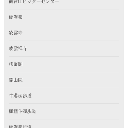
観音山ビジターセンター
硬漢嶺
凌雲寺
凌雲禅寺
楞嚴閣
開山院
牛港稜歩道
楓櫃斗湖歩道
硬漢嶺歩道