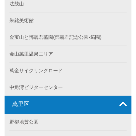
法鼓山
朱銘美術館
金宝山と鄧麗君墓園(鄧麗君記念公園-筠園)
金山萬里温泉エリア
萬金サイクリングロード
中角湾ビジターセンター
萬里区
野柳地質公園