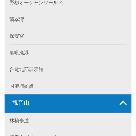
野柳オーシャンワールド
翡翠湾
保安宮
亀吼漁港
台電北部展示館
国聖埔拠点
観音山
林梢歩道