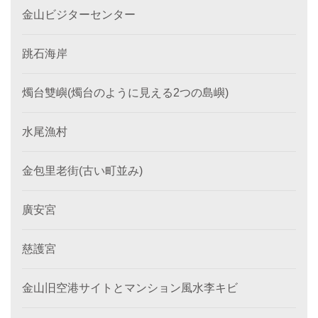
金山ビジターセンター
跳石海岸
燭台雙嶼(燭台のように見える2つの島嶼)
水尾漁村
金包里老街(古い町並み)
廣安宮
慈護宮
金山旧空港サイトとマンション風水李キビ