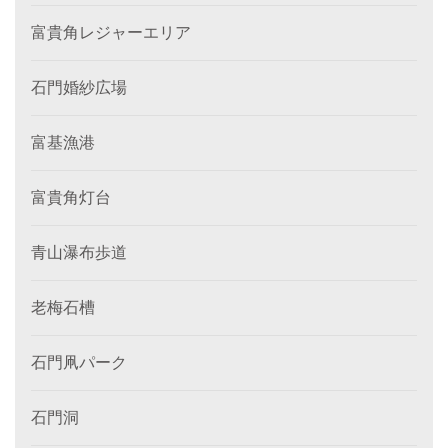
富貴角レジャーエリア
石門婚紗広場
富基漁港
富貴角灯台
青山瀑布歩道
老梅石槽
石門凧パーク
石門洞