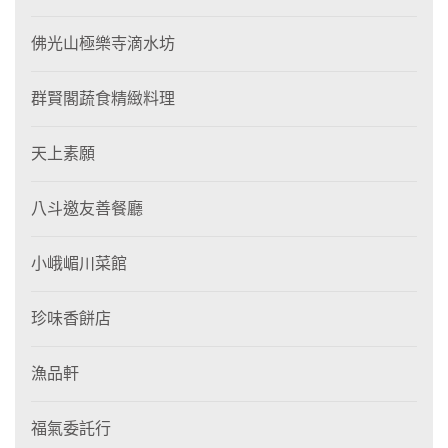
佛光山極樂寺滴水坊
群賢閣蔬食精緻料理
天上素願
八斗邀友善餐廳
小峨嵋川菜館
珍味香餅店
漁品軒
福氣委託行