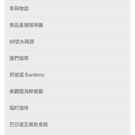
享蒔物語
樂品喜塘咖啡廳
88號水碼頭
圖們咖啡
邦彼諾 Bambino
美觀園海鮮餐廳
猫町珈琲
巴莎諾瓦餐飲會館