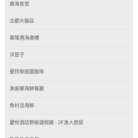
廣海食堂
北都大飯店
基隆港海產樓
洋荳子
曼特寧庭園咖啡
漁家鄉海鮮餐廳
魚村活海鮮
薆悅酒店野柳渡假館 - 2F漁人廚房