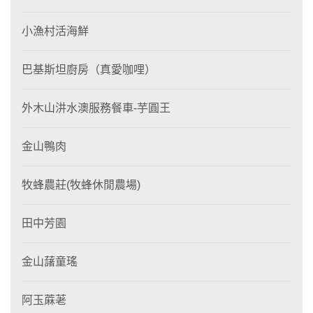
小漁村活海鮮
巴基斯坦廚房（真愛咖哩）
外木山汫水澳服務餐車-芋圓王
金山鴨肉
牧蜂農莊(牧蜂休閒農場)
田中芳園
金山藷童瑤
阿玉蔴荖