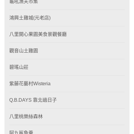
龜吼漁夫市集
鴻興土雞城(元老店)
八里開心果園美食景觀餐廳
觀音山土雞園
碧瑤山莊
紫藤花藝村Wisteria
Q.B.DAYS 靠北過日子
八里桃樂絲森林
阿九鯊魚羹