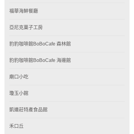
福華海鮮餐廳
亞尼克菓子工房
豹豹咖啡館BoBoCafe 森林館
豹豹咖啡館BoBoCafe 海邊館
廟口小吃
瓊玉小館
凱連莊特產食品館
禾口丘