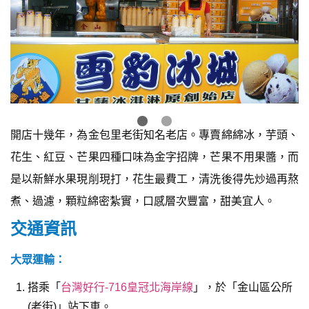
開店十幾年，為金包里老街知名老店。專賣綿綿冰，芋頭、
花生、紅豆、芒果四種口味為金字招牌，芒果不用果醬，而
是以新鮮水果現削現打，花生最費工，清洗後得先炒過再熬
煮、過濾，顆粒綿密紮實，口感層次豐富，甜美宜人。
交通資訊
大眾運輸：
搭乘「
台灣好行-716皇冠北海岸線
」，於「金山區公所
(老街)」站下車。