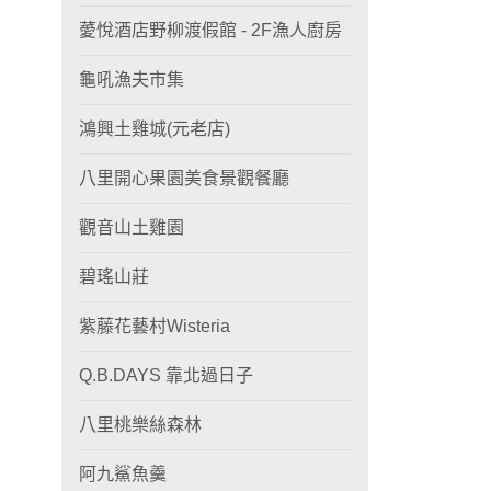
薆悅酒店野柳渡假館 - 2F漁人廚房
龜吼漁夫市集
鴻興土雞城(元老店)
八里開心果園美食景觀餐廳
觀音山土雞園
碧瑤山莊
紫藤花藝村Wisteria
Q.B.DAYS 靠北過日子
八里桃樂絲森林
阿九鯊魚羹