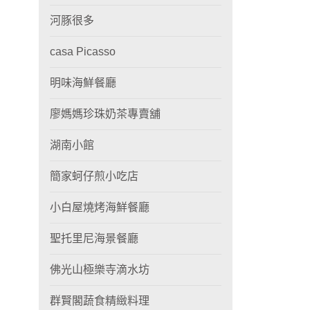
河豚很多
casa Picasso
明味海鮮餐廳
廖媽媽珍珠奶茶專賣舖
湖南小館
簡家蚵仔煎小吃店
小白屋燒烤海鮮餐廳
聖托里尼海景餐廳
佛光山極樂寺滴水坊
群賢閣蔬食精緻料理