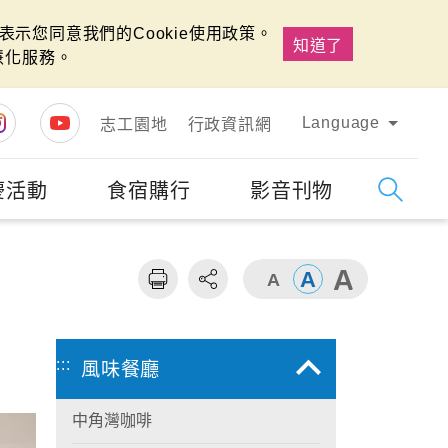
示您同意我們的Cookie使用政策。
知道了
慧化服務。
Language
志工園地
行政資訊網
慶活動
食宿購行
影音刊物
字級
大
:::
風味餐廳
中角灣咖啡