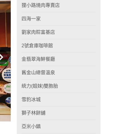
狸小路燒肉專賣店
四海一家
劉家肉粽富基店
2號倉庫咖啡館
金翡翠海鮮餐廳
舊金山總督溫泉
統力(姐妹)雙胞胎
雪豹冰城
獅子林餅舖
亞米小鎮