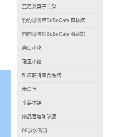
亞尼克菓子工房
豹豹咖啡館BoBoCafe 森林館
豹豹咖啡館BoBoCafe 海邊館
廟口小吃
瓊玉小館
凱連莊特產食品館
禾口丘
享蒔物語
樂品喜塘咖啡廳
88號水碼頭