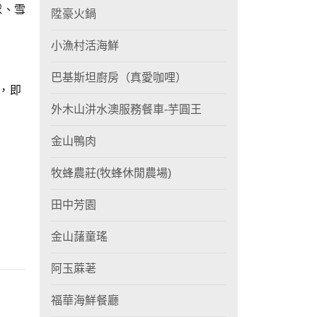
球、雪
陞豪火鍋
小漁村活海鮮
巴基斯坦廚房（真愛咖哩）
，即
外木山汫水澳服務餐車-芋圓王
金山鴨肉
牧蜂農莊(牧蜂休閒農場)
田中芳園
金山藷童瑤
阿玉蔴荖
福華海鮮餐廳