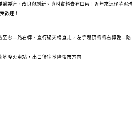
糕餅製造、改良與創新。真材實料素有口碑！近年來連珍芋泥
受歡迎！
路至忠二路右轉，直行過天橋直走，左手邊頂呱呱右轉愛二路
達基隆火車站，出口後往基隆夜市方向