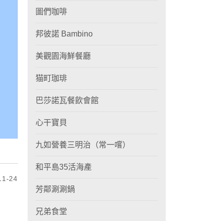
圖們咖啡
邦彼諾 Bambino
美觀園海鮮餐廳
猫町珈琲
巴莎諾瓦餐飲會館
心干寶貝
九如營養三明治（常一嚐）
和平島35活海產
1-24
芳鄰涮涮鍋
兄弟食堂