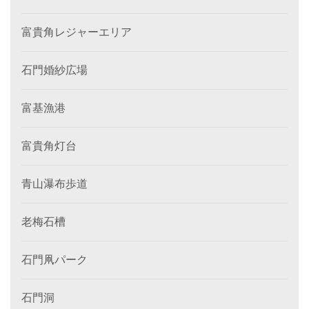
富貴角レジャーエリア
石門婚紗広場
富基漁港
富貴角灯台
青山瀑布歩道
老梅石槽
石門凧パーク
石門洞