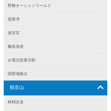
野柳オーシャンワールド
翡翠湾
保安宮
亀吼漁港
台電北部展示館
国聖埔拠点
観音山
林梢歩道