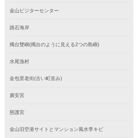
金山ビジターセンター
跳石海岸
燭台雙嶼(燭台のように見える2つの島嶼)
水尾漁村
金包里老街(古い町並み)
廣安宮
慈護宮
金山旧空港サイトとマンション風水李キビ