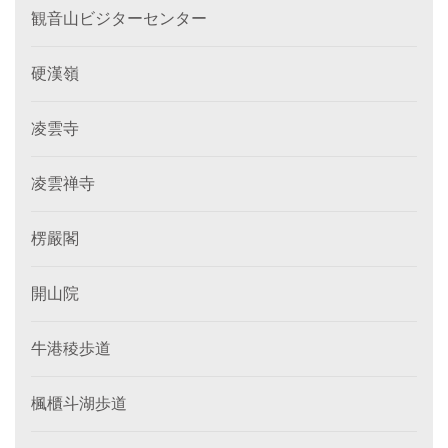
観音山ビジターセンター
硬漢嶺
凌雲寺
凌雲禅寺
楞嚴閣
開山院
牛港稜歩道
楓櫃斗湖歩道