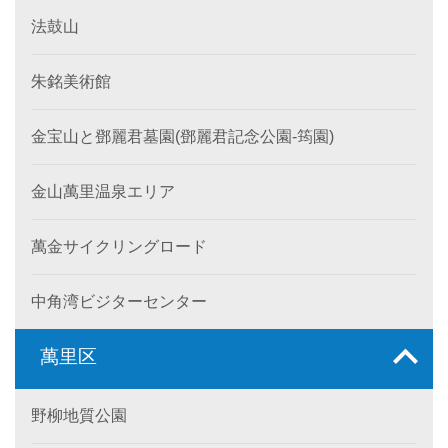
法鼓山
朱銘美術館
金宝山と鄧麗君墓園(鄧麗君記念公園-筠園)
金山萬里温泉エリア
萬金サイクリングロード
中角湾ビジターセンター
萬里区
野柳地質公園