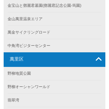
金宝山と鄧麗君墓園(鄧麗君記念公園-筠園)
金山萬里温泉エリア
萬金サイクリングロード
中角湾ビジターセンター
萬里区
野柳地質公園
野柳オーシャンワールド
翡翠湾