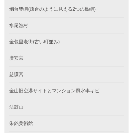
燭台雙嶼(燭台のように見える2つの島嶼)
水尾漁村
金包里老街(古い町並み)
廣安宮
慈護宮
金山旧空港サイトとマンション風水李キビ
法鼓山
朱銘美術館