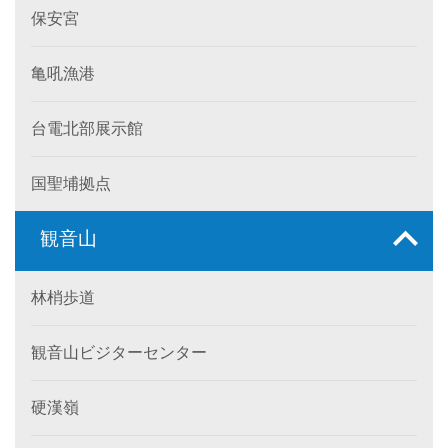
保安宮
亀吼漁港
台電北部展示館
国聖埔拠点
観音山
林梢歩道
観音山ビジターセンター
硬漢嶺