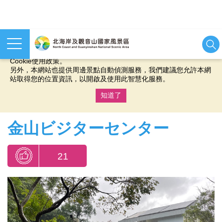
本網站使用cookies等相關技術以持續優化網站服務，並有助於為
您提供更佳的體驗，當您繼續使用本網站即表示您同意我們的
Cookie使用政策。
另外，本網站也提供周邊景點自動偵測服務，我們建議您允許本網
站取得您的位置資訊，以開啟及使用此智慧化服務。
知道了
:::
金山ビジターセンター
21