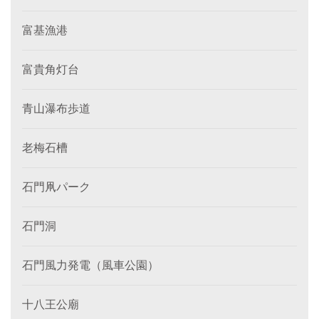
富基漁港
富貴角灯台
青山瀑布歩道
老梅石槽
石門凧パーク
石門洞
石門風力発電（風車公園）
十八王公廟