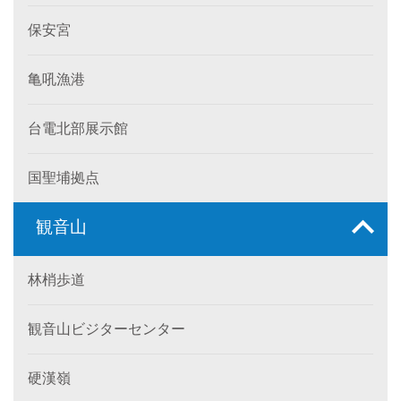
保安宮
亀吼漁港
台電北部展示館
国聖埔拠点
観音山
林梢歩道
観音山ビジターセンター
硬漢嶺