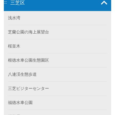
:::
三芝区
浅水湾
芝蘭公園の海上展望台
桜並木
根徳水車公園生態園区
八連渓生態歩道
三芝ビジターセンター
福徳水車公園