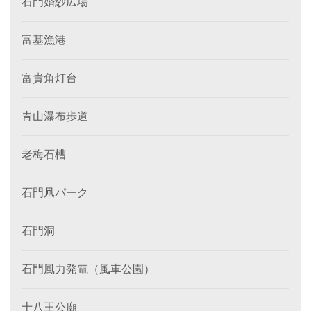
石門婚紗広場
富基漁港
富貴角灯台
青山瀑布歩道
老梅石槽
石門凧パーク
石門洞
石門風力発電（風車公園）
十八王公廟