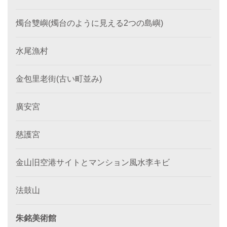
燭台雙嶼(燭台のように見える2つの島嶼)
水尾漁村
金包里老街(古い町並み)
廣安宮
慈護宮
金山旧空港サイトとマンション風水李キビ
法鼓山
朱銘美術館