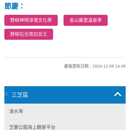
節慶：
野柳神明淨港文化季
金山萬里溫泉季
野柳石光夜訪女王
最後更新日期：2024-12-09 14:49
:::
三芝區
淺水灣
芝蘭公園海上觀景平台