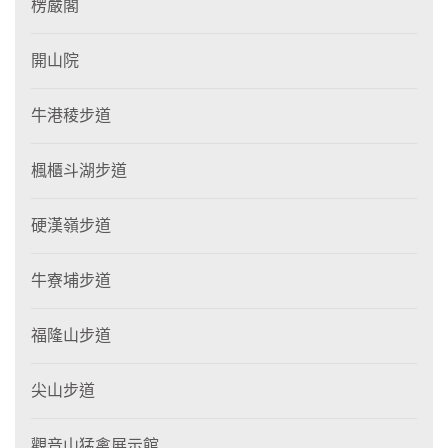
楞嚴閣
開山院
牛港稜步道
楓櫃斗湖步道
硬漢嶺步道
牛寮埔步道
福隆山步道
尖山步道
觀音山猛禽展示館