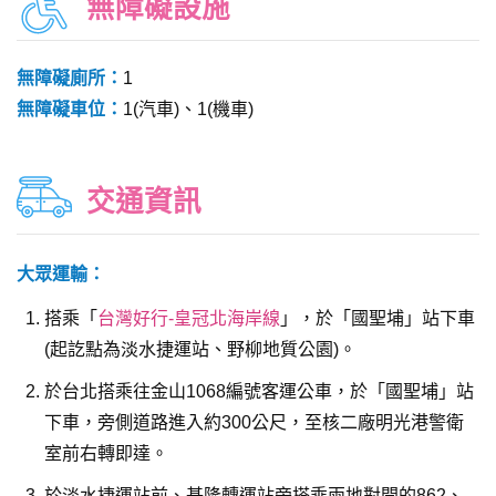
無障礙設施
無障礙廁所：
1
無障礙車位：
1(汽車)、1(機車)
交通資訊
大眾運輸：
搭乘「
台灣好行-皇冠北海岸線
」，於「國聖埔」站下車
(起訖點為淡水捷運站、野柳地質公園)。
於台北搭乘往金山1068編號客運公車，於「國聖埔」站
下車，旁側道路進入約300公尺，至核二廠明光港警衛
室前右轉即達。
於淡水捷運站前、基隆轉運站旁搭乘兩地對開的862、