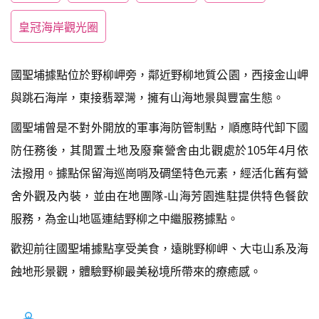
皇冠海岸觀光圈
國聖埔據點位於野柳岬旁，鄰近野柳地質公園，西接金山岬
與跳石海岸，東接翡翠灣，擁有山海地景與豐富生態。
國聖埔曾是不對外開放的軍事海防管制點，順應時代卸下國
防任務後，其閒置土地及廢棄營舍由北觀處於105年4月依
法撥用。據點保留海巡崗哨及碉堡特色元素，經活化舊有營
舍外觀及內裝，並由在地團隊-山海芳園進駐提供特色餐飲
服務，為金山地區連結野柳之中繼服務據點。
歡迎前往國聖埔據點享受美食，遠眺野柳岬、大屯山系及海
蝕地形景觀，體驗野柳最美秘境所帶來的療癒感。