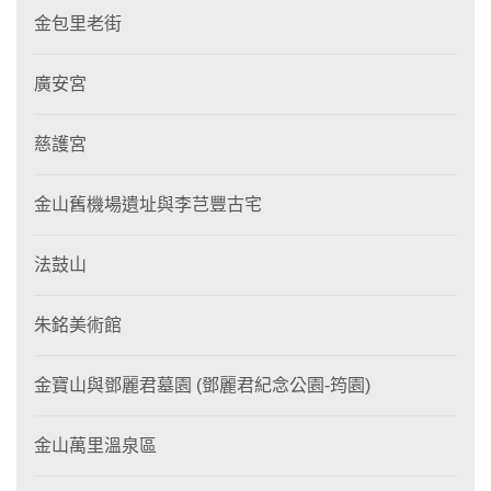
金包里老街
廣安宮
慈護宮
金山舊機場遺址與李芑豐古宅
法鼓山
朱銘美術館
金寶山與鄧麗君墓園 (鄧麗君紀念公園-筠園)
金山萬里溫泉區