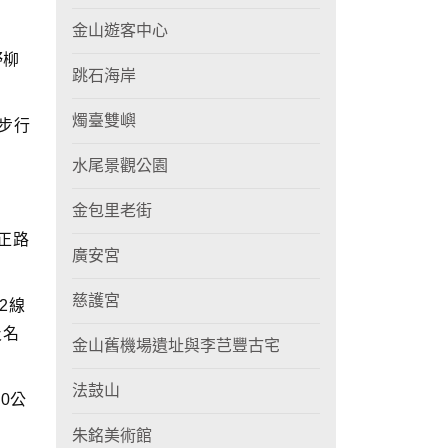
金山遊客中心
野柳
跳石海岸
燭臺雙嶼
步行
水尾景觀公園
金包里老街
正路
廣安宮
慈護宮
2線
及名
金山舊機場遺址與李芑豐古宅
法鼓山
0公
朱銘美術館