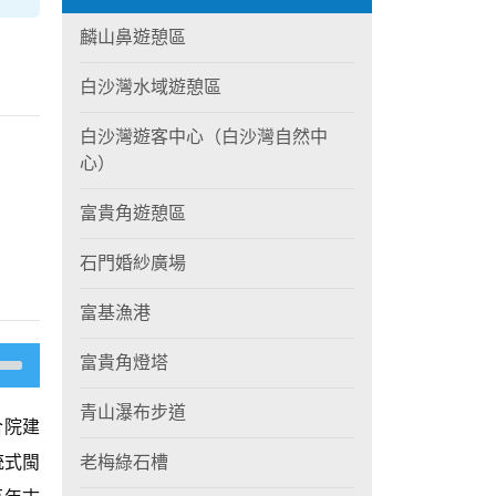
麟山鼻遊憩區
白沙灣水域遊憩區
白沙灣遊客中心（白沙灣自然中
心）
富貴角遊憩區
石門婚紗廣場
富基漁港
富貴角燈塔
青山瀑布步道
合院建
統式閩
老梅綠石槽