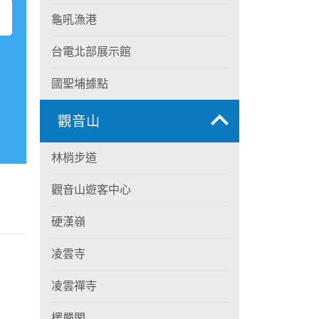
龜吼漁港
台電北部展示館
國聖埔據點
觀音山
林梢步道
觀音山遊客中心
硬漢嶺
凌雲寺
凌雲禪寺
楞嚴閣