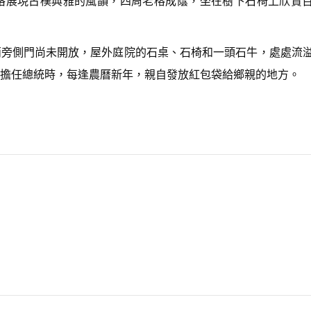
格展現古樸典雅的風韻，四周老榕成蔭，坐在樹下石椅上欣賞
n
A
r
r
兩旁側門尚未開放，屋外庭院的石桌、石椅和一頭石牛，處處流
o
w
擔任總統時，每逢農曆新年，親自發放紅包袋給鄉親的地方。
k
e
y
s
t
o
i
n
c
r
e
a
s
e
o
r
d
e
c