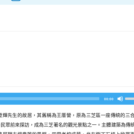
U
00:00
s
e
U
登輝先生的故居，其舊稱為王厝營，原為三芝區一座傳統的三
p/
D
多民眾前來探訪，成為三芝著名的觀光景點之一。主體建築為傳
o
w