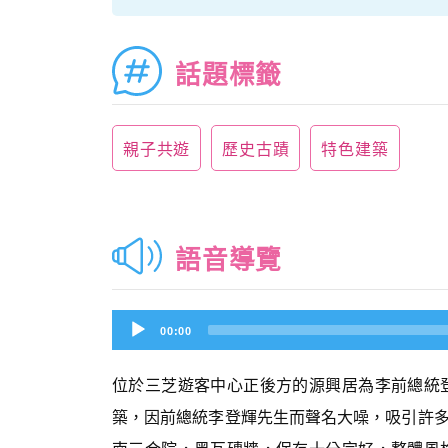
話題標籤
親子共遊
歷史古蹟
特色建築
語音導覽
Audio
00:00
Player
位於三芝遊客中心正後方的源興居為李前總統
築，因前總統李登輝先生而聲名大噪，吸引許