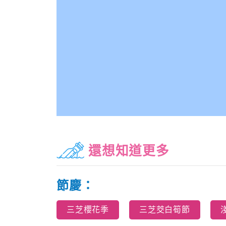
還想知道更多
節慶：
三芝櫻花季
三芝茭白筍節