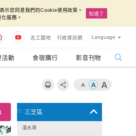
示您同意我們的Cookie使用政策。
知道了
慧化服務。
Language
志工園地
行政資訊網
慶活動
食宿購行
影音刊物
字級
大
:::
1
三芝區
淺水灣