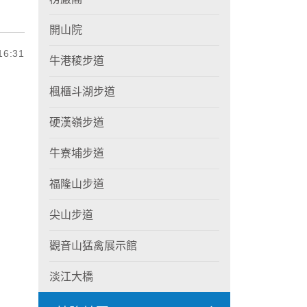
開山院
6:31
牛港稜步道
楓櫃斗湖步道
硬漢嶺步道
牛寮埔步道
福隆山步道
尖山步道
觀音山猛禽展示館
淡江大橋