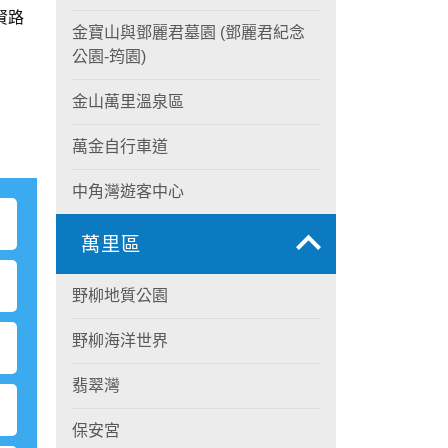
賢路
金寶山與鄧麗君墓園 (鄧麗君紀念
公園-筠園)
金山萬里溫泉區
萬金自行車道
中角灣遊客中心
萬里區
野柳地質公園
野柳海洋世界
翡翠灣
保安宮