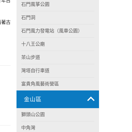
百年古
石門風箏公園
石門洞
溢著古
石門風力發電站（風車公園）
十八王公廟
茶山步道
灣塔自行車道
富貴角風藝術營區
金山區
獅頭山公園
中角灣