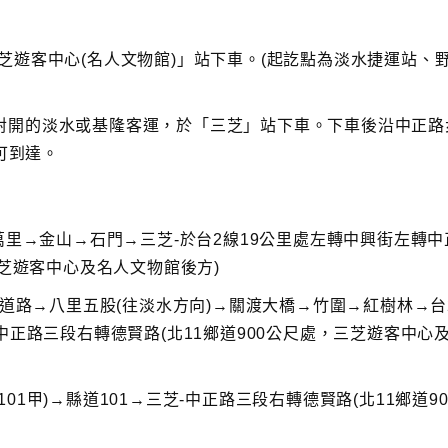
r
e
a
芝遊客中心(名人文物館)」站下車。(起訖點為淡水捷運站、
s
e
v
o
對開的淡水或基隆客運，於「三芝」站下車。下車後沿中正路
l
可到達。
u
m
e.
萬里→金山→石門→三芝-於台2線19公里處左轉中興街左轉中
三芝遊客中心及名人文物館後方)
速道路→八里五股(往淡水方向)→關渡大橋→竹圍→紅樹林→台
中正路三段右轉德賢路(北11鄉道900公尺處，三芝遊客中心
1甲)→縣道101→三芝-中正路三段右轉德賢路(北11鄉道90