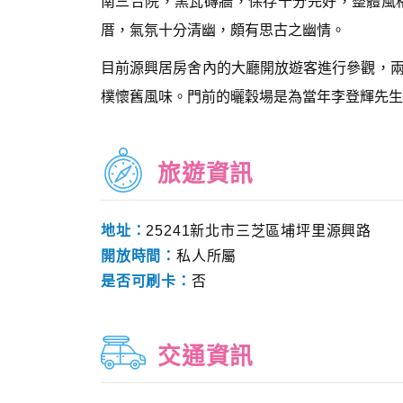
南三合院，黑瓦磚牆，保存十分完好，整體風
厝，氣氛十分清幽，頗有思古之幽情。
目前源興居房舍內的大廳開放遊客進行參觀，
樸懷舊風味。門前的曬穀場是為當年李登輝先生
旅遊資訊
地址：
25241新北市三芝區埔坪里源興路
開放時間：
私人所屬
是否可刷卡：
否
交通資訊