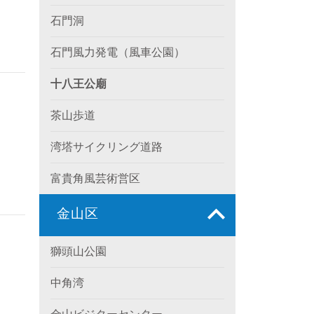
石門洞
石門風力発電（風車公園）
十八王公廟
茶山歩道
湾塔サイクリング道路
富貴角風芸術営区
金山区
獅頭山公園
中角湾