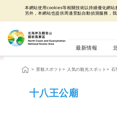
本網站使用cookies等相關技術以持續優化網
另外，本網站也提供周邊景點自動偵測服務，我
:::
最新情報
:::
景観スポツト
人気の観光スポット
石
十八王公廟