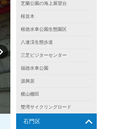
芝蘭公園の海上展望台
桜並木
根徳水車公園生態園区
八連渓生態歩道
三芝ビジターセンター
福徳水車公園
源興居
横山棚田
雙湾サイクリングロード
石門区