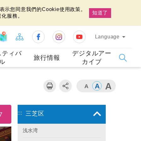
示您同意我們的Cookie使用政策。
知道了
慧化服務。
Language
スティバ
デジタルアー
旅行情報
ル
カイブ
:::
三芝区
7
浅水湾