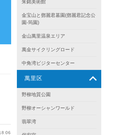
朱銘美術館
金宝山と鄧麗君墓園(鄧麗君記念公
園-筠園)
金山萬里温泉エリア
萬金サイクリングロード
中角湾ビジターセンター
萬里区
野柳地質公園
野柳オーシャンワールド
翡翠湾
8:06