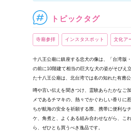
トピックタグ
寺廟参拝
インスタスポット
文化ア
十八王公廟に鎮座する忠犬の像は、「台湾版
の前に10階建て相当の巨大な犬の姿がそびえ
た十八王公廟は、北台湾では名の知れた有應公
噂や言い伝えを聞きつけ、霊験あらたかなご
メであるチマキの、熱々でかぐわしい香りに
ちが航海の安全を祈願する際、携帯に便利な
ケ、角煮と、よくある組み合わせながら、こ
ら、ぜひとも買うべき逸品です。