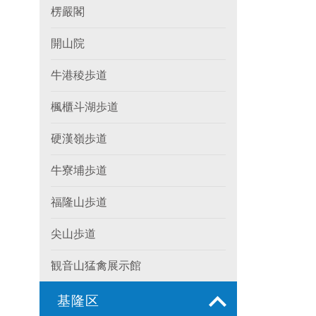
楞嚴閣
開山院
牛港稜歩道
楓櫃斗湖歩道
硬漢嶺歩道
牛寮埔歩道
福隆山歩道
尖山歩道
観音山猛禽展示館
基隆区