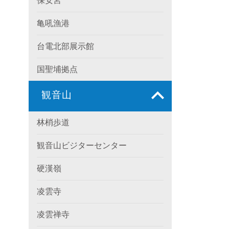
保安宮
亀吼漁港
台電北部展示館
国聖埔拠点
観音山
林梢歩道
観音山ビジターセンター
硬漢嶺
凌雲寺
凌雲禅寺