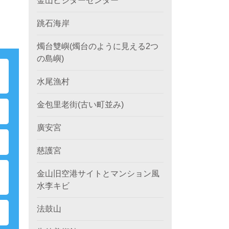
金山ビジターセンター
跳石海岸
燭台雙嶼(燭台のように見える2つ
の島嶼)
ポ
水尾漁村
金包里老街(古い町並み)
廣安宮
慈護宮
ク
金山旧空港サイトとマンション風
水李キビ
法鼓山