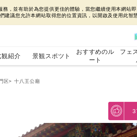
站服務，並有助於為您提供更佳的體驗，當您繼續使用本網站即表
們建議您允許本網站取得您的位置資訊，以開啟及使用此智
おすすめのル
フェ
北観紹介
景観スポツト
ート
門区
十八王公廟
3