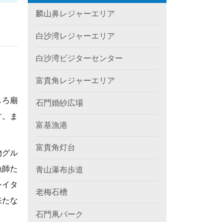
麟山鼻レジャーエリア
白沙湾レジャーエリア
白沙湾ビジターセンター
富貴角レジャーエリア
しろ廟
石門婚紗広場
す。ま
富基漁港
富貴角灯台
物グル
漁師た
青山瀑布歩道
シイタ
老梅石槽
来たな
石門凧パーク