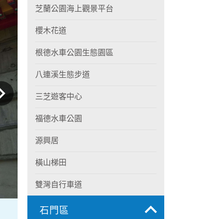
芝蘭公園海上觀景平台
櫻木花道
根德水車公園生態園區
八連溪生態步道
三芝遊客中心
福德水車公園
源興居
橫山梯田
雙灣自行車道
石門區