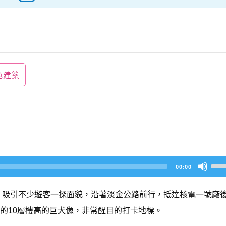
色建築
U
00:00
s
e
U
，吸引不少遊客一探面貌，沿著淡金公路前行，抵達核電一號廠
p/
D
的10層樓高的巨犬像，非常醒目的打卡地標。
o
w