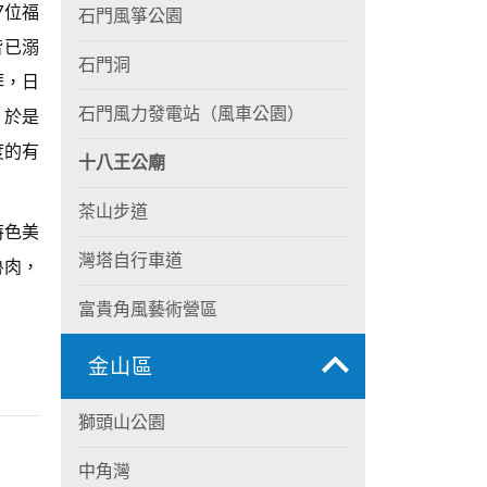
7位福
石門風箏公園
皆已溺
石門洞
拜，日
石門風力發電站（風車公園）
，於是
度的有
十八王公廟
茶山步道
特色美
灣塔自行車道
魯肉，
富貴角風藝術營區
金山區
獅頭山公園
中角灣