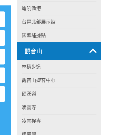
龜吼漁港
台電北部展示館
國聖埔據點
觀音山
林梢步道
觀音山遊客中心
硬漢嶺
凌雲寺
凌雲禪寺
楞嚴閣