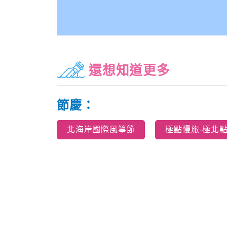
還想知道更多
節慶：
北海岸國際風箏節
極點慢旅-極北