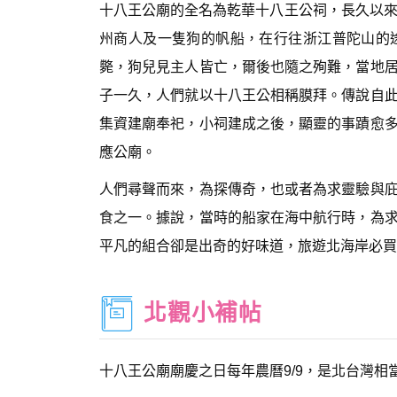
十八王公廟的全名為乾華十八王公祠，長久以來
州商人及一隻狗的帆船，在行往浙江普陀山的
斃，狗兒見主人皆亡，爾後也隨之殉難，當地
子一久，人們就以十八王公相稱膜拜。傳說自
集資建廟奉祀，小祠建成之後，顯靈的事蹟愈
應公廟。
人們尋聲而來，為探傳奇，也或者為求靈驗與
食之一。據說，當時的船家在海中航行時，為
平凡的組合卻是出奇的好味道，旅遊北海岸必買
北觀小補帖
十八王公廟廟慶之日每年農曆9/9，是北台灣相