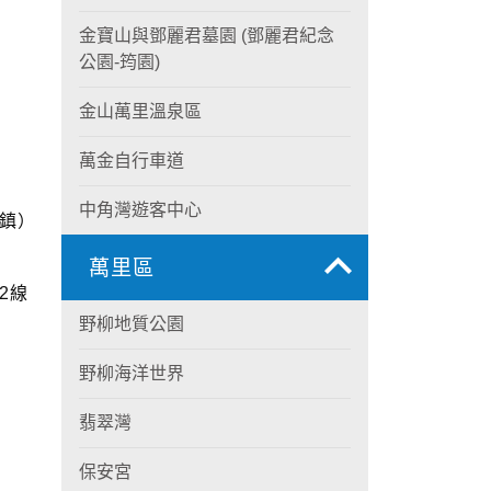
金寶山與鄧麗君墓園 (鄧麗君紀念
公園-筠園)
金山萬里溫泉區
萬金自行車道
中角灣遊客中心
市鎮）
萬里區
2線
野柳地質公園
野柳海洋世界
翡翠灣
保安宮