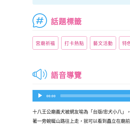
話題標籤
宮廟祈福
打卡熱點
藝文活動
特
語音導覽
Audio
00:00
Player
十八王公廟義犬被網友喻為「台版/忠犬小八」
著一旁蜿蜒山路往上走，就可以看到矗立在廟前