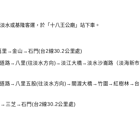
淡水或基隆客運，於「十八王公廟」站下車。
里→金山→石門(台2線30.2公里處)
速道路→八里(往淡水方向)→淡江大橋→淡水沙崙路（淡海新
速道路→八里五股(往淡水方向)→關渡大橋→竹圍→紅樹林→台
三芝→石門(台2線30.2公里處)