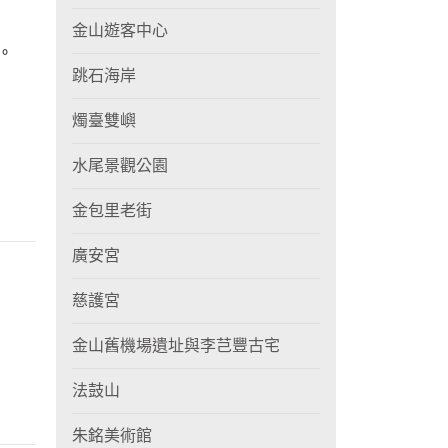
金山遊客中心
。
跳石海岸
燭臺雙嶼
水尾景觀公園
金包里老街
廣安宮
慈護宮
金山舊機場遺址與李芑豐古宅
法鼓山
朱銘美術館