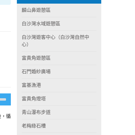
麟山鼻遊憩區
白沙灣水域遊憩區
白沙灣遊客中心（白沙灣自然中
心）
富貴角遊憩區
石門婚紗廣場
富基漁港
富貴角燈塔
青山瀑布步道
後，循
老梅綠石槽