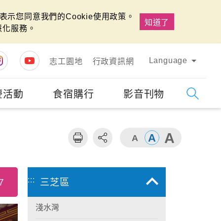
示您同意我們的Cookie使用政策。
知道了
慧化服務。
Language
志工園地
行政資訊網
慶活動
食宿購行
影音刊物
字級
大
:::
7
三芝區
淺水灣