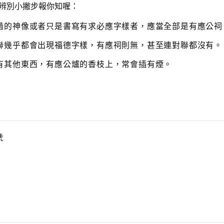
個辨別小撇步報你知喔：
r
e
a
過的神像或者只是書寫有求必應字樣者，應當全部是有應公祠
s
e
聯幾乎都會出現福德字樣，有應祠則無，甚至連對聯都沒有。
v
o
有其他東西，有應公爐的香枝上，常會插有煙。
l
u
m
e.
號