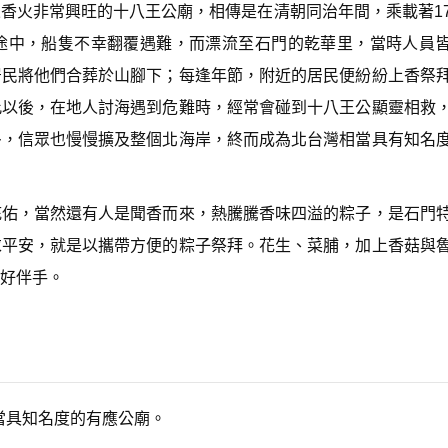
香火非常興旺的十八王公廟，相傳是在清朝同治年間，乘載著1
n
A
途中，船隻不幸翻覆遇難，而漂流至石門的乾華里，當時人員
r
r
居民將他們合葬於山腳下；每逢年節，附近的居民便紛紛上香祭
o
w
此以後，在地人討海遇到危難時，經常會碰到十八王公顯靈相救
k
多，信眾也慢慢擴及整個北海岸，終而成為北台灣相當具有知名
e
y
s
t
o
庇佑，當然還有人是聞香而來，熱騰騰香味四溢的粽子，是石門
i
求平安，就是以攜帶方便的粽子祭拜。花生、菜脯，加上香菇與
n
c
好伴手。
r
e
a
s
e
o
r
d
當具知名度的有應公廟。
e
c