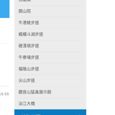
開山院
牛港稜步道
楓櫃斗湖步道
硬漢嶺步道
牛寮埔步道
福隆山步道
尖山步道
觀音山猛禽展示館
6:55
淡江大橋