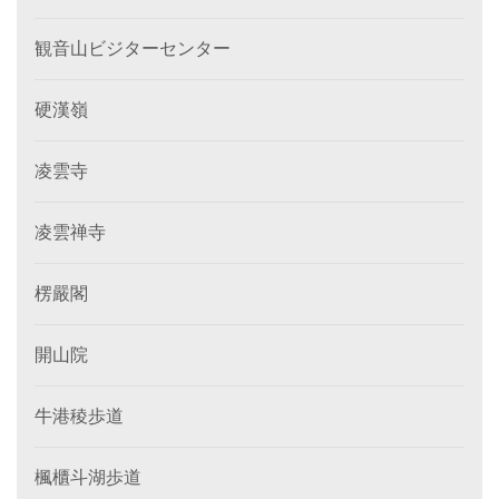
観音山ビジターセンター
硬漢嶺
凌雲寺
凌雲禅寺
楞嚴閣
開山院
牛港稜歩道
楓櫃斗湖歩道