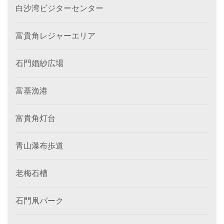
白沙湾ビジターセンター
富貴角レジャーエリア
石門婚紗広場
富基漁港
富貴角灯台
青山瀑布歩道
老梅石槽
石門凧パーク