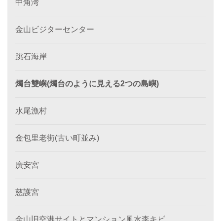
中角湾
金山ビジターセンター
跳石海岸
燭台雙嶼(燭台のように見える2つの島嶼)
水尾漁村
金包里老街(古い町並み)
廣安宮
慈護宮
金山旧空港サイトとマンション風水李キビ