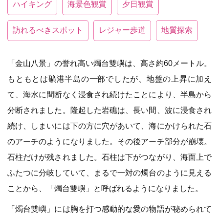
ハイキング
海景色観賞
夕日観賞
訪れるべきスポット
レジャー歩道
地質探索
「金山八景」の誉れ高い燭台雙嶼は、高さ約60メートル。
もともとは礦港半島の一部でしたが、地盤の上昇に加え
て、海水に間断なく浸食され続けたことにより、半島から
分断されました。隆起した岩礁は、長い間、波に浸食され
続け、しまいには下の方に穴があいて、海にかけられた石
のアーチのようになりました。その後アーチ部分が崩壊。
石柱だけが残されました。石柱は下がつながり、海面上で
ふたつに分岐していて、まるで一対の燭台のように見える
ことから、「燭台雙嶼」と呼ばれるようになりました。
「燭台雙嶼」には胸を打つ感動的な愛の物語が秘められて