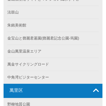
法鼓山
朱銘美術館
金宝山と鄧麗君墓園(鄧麗君記念公園-筠園)
金山萬里温泉エリア
萬金サイクリングロード
中角湾ビジターセンター
萬里区
野柳地質公園