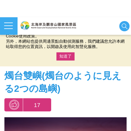
本網站使用cookies等相關技術以持續優化網站服務，並有助於為
您提供更佳的體驗，當您繼續使用本網站即表示您同意我們的
Cookie使用政策。
另外，本網站也提供周邊景點自動偵測服務，我們建議您允許本網
站取得您的位置資訊，以開啟及使用此智慧化服務。
知道了
:::
燭台雙嶼(燭台のように見え
る2つの島嶼)
17