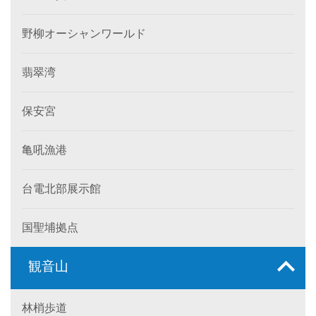
野柳オーシャンワールド
翡翠湾
保安宮
亀吼漁港
台電北部展示館
国聖埔拠点
観音山
林梢歩道