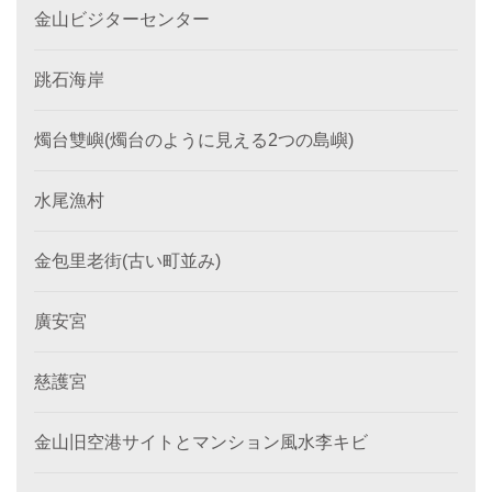
金山ビジターセンター
跳石海岸
燭台雙嶼(燭台のように見える2つの島嶼)
水尾漁村
金包里老街(古い町並み)
廣安宮
慈護宮
金山旧空港サイトとマンション風水李キビ