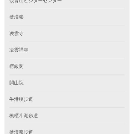
観音山ビジターセンター
硬漢嶺
凌雲寺
凌雲禅寺
楞嚴閣
開山院
牛港稜歩道
楓櫃斗湖歩道
硬漢嶺歩道