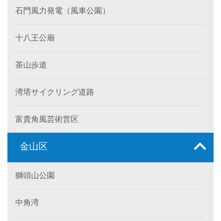
石門風力発電（風車公園）
十八王公廟
茶山歩道
湾塔サイクリング道路
富貴角風芸術営区
金山区
獅頭山公園
中角湾