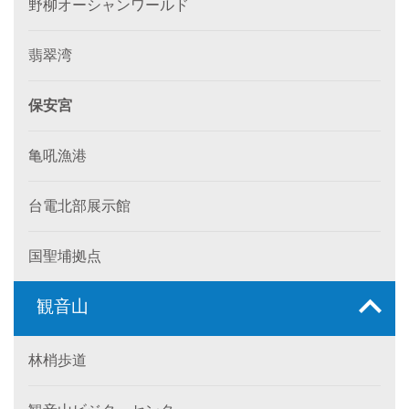
野柳オーシャンワールド
翡翠湾
保安宮
亀吼漁港
台電北部展示館
国聖埔拠点
観音山
林梢歩道