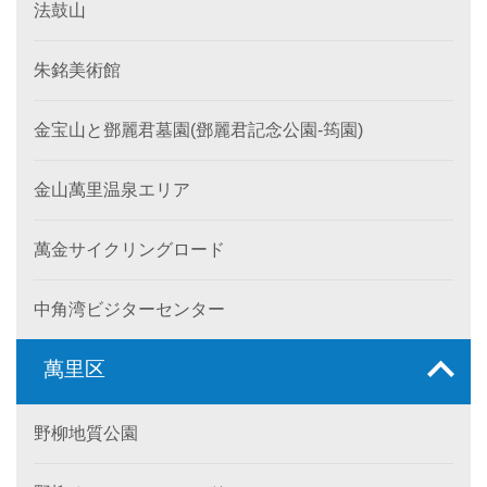
法鼓山
朱銘美術館
金宝山と鄧麗君墓園(鄧麗君記念公園-筠園)
金山萬里温泉エリア
萬金サイクリングロード
中角湾ビジターセンター
萬里区
野柳地質公園