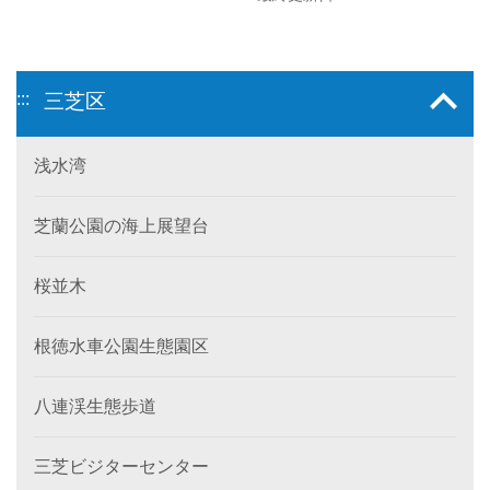
:::
三芝区
浅水湾
芝蘭公園の海上展望台
桜並木
根徳水車公園生態園区
八連渓生態歩道
三芝ビジターセンター