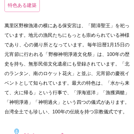
特色ある建築
萬里区野柳漁港の横にある保安宮は、「開漳聖王」を祀っ
ています。地元の漁民たちにもっとも崇められている神様
であり、心の拠り所となっています。毎年旧暦1月15日の
元宵節に行われる「野柳神明淨港文化祭」は、100年の歴
史を持ち、無形民俗文化遺産にも登録されています。「北
のランタン、南のロケット花火」と並ぶ、元宵節の慶祝イ
ベントとして知られています。最大の特色は、「水から来
て、火に帰る」という行事で、「淨海巡洋」「漁獲満艙」
「神明淨港」「神明過火」という四つの儀式があります。
台湾全土でも珍しい、100年の伝統を持つ宗教儀式です。