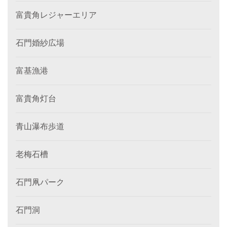
富貴角レジャーエリア
石門婚紗広場
富基漁港
富貴角灯台
青山瀑布歩道
老梅石槽
石門凧パーク
石門洞