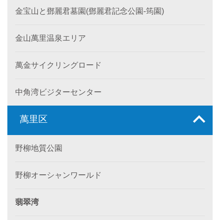
金宝山と鄧麗君墓園(鄧麗君記念公園-筠園)
金山萬里温泉エリア
萬金サイクリングロード
中角湾ビジターセンター
萬里区
野柳地質公園
野柳オーシャンワールド
翡翠湾