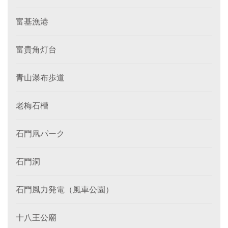
富基漁港
富貴角灯台
青山瀑布歩道
老梅石槽
石門凧パーク
石門洞
石門風力発電（風車公園）
十八王公廟