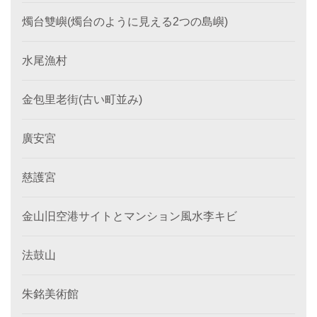
燭台雙嶼(燭台のように見える2つの島嶼)
水尾漁村
金包里老街(古い町並み)
廣安宮
慈護宮
金山旧空港サイトとマンション風水李キビ
法鼓山
朱銘美術館