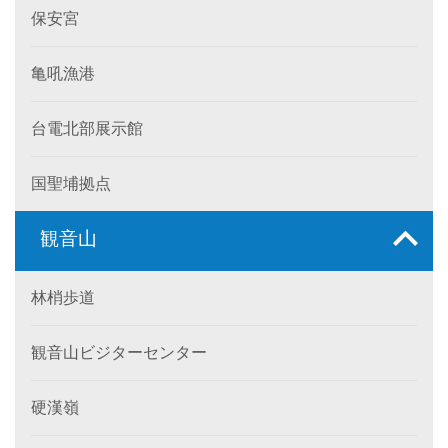
保安宮
亀吼漁港
台電北部展示館
国聖埔拠点
観音山
林梢歩道
観音山ビジターセンター
硬漢嶺