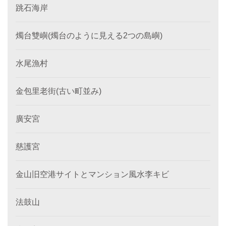
跳石海岸
燭台雙嶼(燭台のように見える2つの島嶼)
水尾漁村
金包里老街(古い町並み)
廣安宮
慈護宮
金山旧空港サイトとマンション風水李キビ
法鼓山