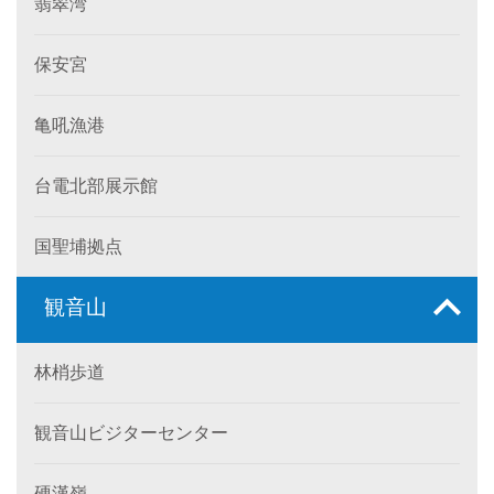
翡翠湾
保安宮
亀吼漁港
台電北部展示館
国聖埔拠点
観音山
林梢歩道
観音山ビジターセンター
硬漢嶺