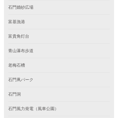
石門婚紗広場
富基漁港
富貴角灯台
青山瀑布歩道
老梅石槽
石門凧パーク
石門洞
石門風力発電（風車公園）