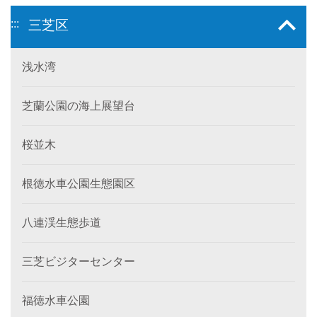
:::
三芝区
浅水湾
芝蘭公園の海上展望台
桜並木
根徳水車公園生態園区
八連渓生態歩道
三芝ビジターセンター
福徳水車公園