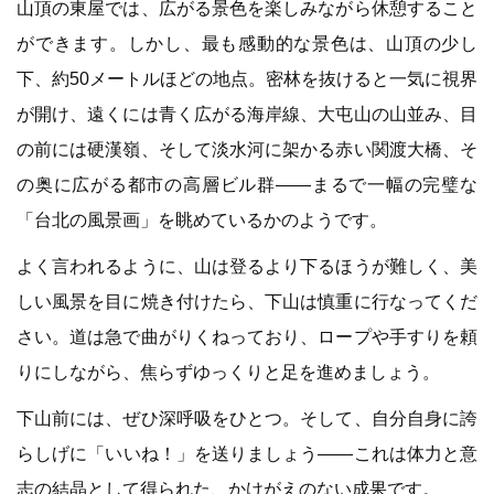
山頂の東屋では、広がる景色を楽しみながら休憩すること
ができます。しかし、最も感動的な景色は、山頂の少し
下、約50メートルほどの地点。密林を抜けると一気に視界
が開け、遠くには青く広がる海岸線、大屯山の山並み、目
の前には硬漢嶺、そして淡水河に架かる赤い関渡大橋、そ
の奥に広がる都市の高層ビル群——まるで一幅の完璧な
「台北の風景画」を眺めているかのようです。
よく言われるように、山は登るより下るほうが難しく、美
しい風景を目に焼き付けたら、下山は慎重に行なってくだ
さい。道は急で曲がりくねっており、ロープや手すりを頼
りにしながら、焦らずゆっくりと足を進めましょう。
下山前には、ぜひ深呼吸をひとつ。そして、自分自身に誇
らしげに「いいね！」を送りましょう——これは体力と意
志の結晶として得られた、かけがえのない成果です。