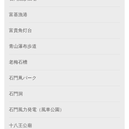
富基漁港
富貴角灯台
青山瀑布歩道
老梅石槽
石門凧パーク
石門洞
石門風力発電（風車公園）
十八王公廟