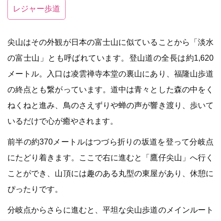
レジャー歩道
尖山はその外観が日本の富士山に似ていることから「淡水
の富士山」とも呼ばれています。登山道の全長は約1,620
メートル。入口は凌雲禅寺本堂の裏山にあり、福隆山歩道
の終点とも繋がっています。道中は青々とした森の中をく
ねくねと進み、鳥のさえずりや蝉の声が響き渡り、歩いて
いるだけで心が癒やされます。
前半の約370メートルはつづら折りの坂道を登って分岐点
にたどり着きます。ここで右に進むと「鷹仔尖山」へ行く
ことができ、山頂には趣のある丸型の東屋があり、休憩に
ぴったりです。
分岐点からさらに進むと、平坦な尖山歩道のメインルート