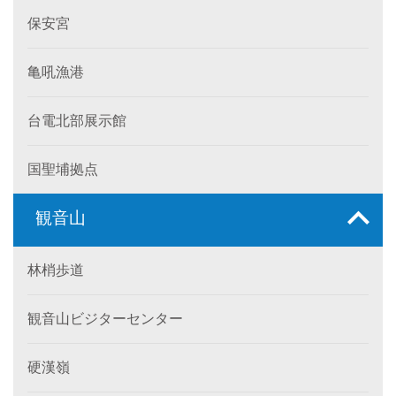
保安宮
亀吼漁港
台電北部展示館
国聖埔拠点
観音山
林梢歩道
観音山ビジターセンター
硬漢嶺