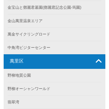
金宝山と鄧麗君墓園(鄧麗君記念公園-筠園)
金山萬里温泉エリア
萬金サイクリングロード
中角湾ビジターセンター
萬里区
野柳地質公園
野柳オーシャンワールド
翡翠湾