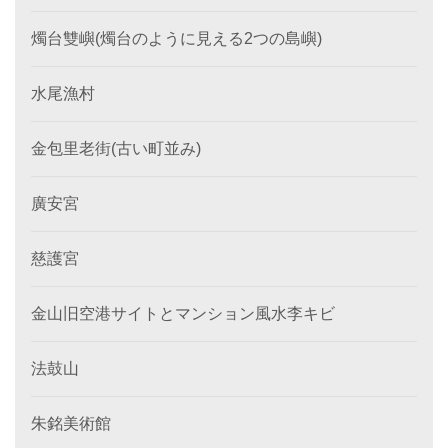
燭台雙嶼(燭台のように見える2つの島嶼)
水尾漁村
金包里老街(古い町並み)
廣安宮
慈護宮
金山旧空港サイトとマンション風水李キビ
法鼓山
朱銘美術館