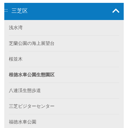
:::
三芝区
浅水湾
芝蘭公園の海上展望台
桜並木
根徳水車公園生態園区
八連渓生態歩道
三芝ビジターセンター
福徳水車公園