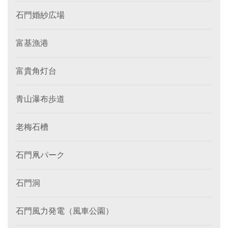
石門婚紗広場
富基漁港
富貴角灯台
青山瀑布歩道
老梅石槽
石門凧パーク
石門洞
石門風力発電（風車公園）