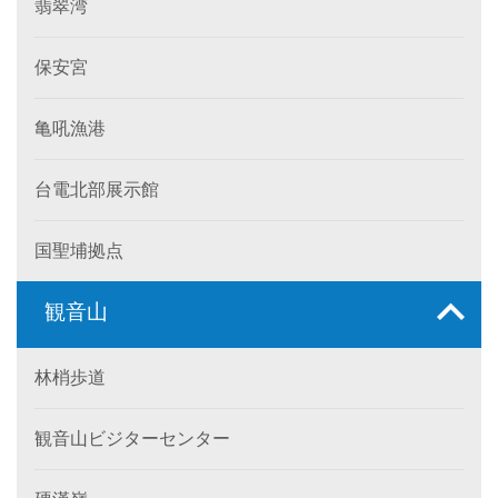
翡翠湾
保安宮
亀吼漁港
台電北部展示館
国聖埔拠点
観音山
林梢歩道
観音山ビジターセンター