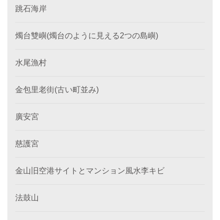
跳石海岸
燭台雙嶼(燭台のように見える2つの島嶼)
水尾漁村
金包里老街(古い町並み)
廣安宮
慈護宮
金山旧空港サイトとマンション風水李キビ
法鼓山