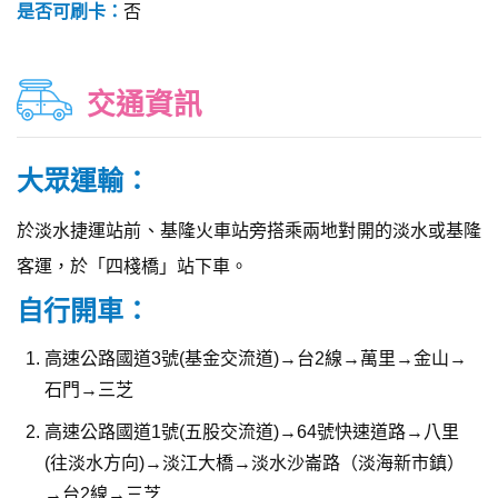
是否可刷卡：
否
交通資訊
大眾運輸：
於淡水捷運站前、基隆火車站旁搭乘兩地對開的淡水或基隆
客運，於「四棧橋」站下車。
自行開車：
高速公路國道3號(基金交流道)→台2線→萬里→金山→
石門→三芝
高速公路國道1號(五股交流道)→64號快速道路→八里
(往淡水方向)→淡江大橋→淡水沙崙路（淡海新市鎮）
→台2線→三芝