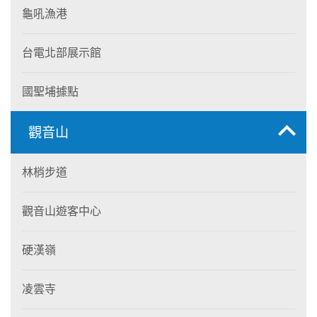
龜吼漁港
台電北部展示館
國聖埔據點
觀音山
林梢步道
觀音山遊客中心
硬漢嶺
凌雲寺