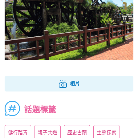
相片
話題標籤
健行踏青
親子共遊
歷史古蹟
生態探索