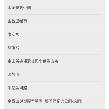
水尾景觀公園
金包里老街
廣安宮
慈護宮
金山舊機場遺址與李芑豐古宅
法鼓山
朱銘美術館
金寶山與鄧麗君墓園 (鄧麗君紀念公園-筠園)