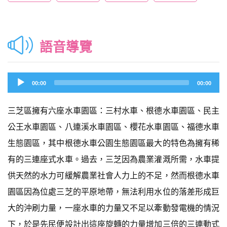
語音導覽
Audio
00:00
00:00
Player
三芝區擁有六座水車園區：三村水車、根德水車園區、民主
公王水車園區、八連溪水車園區、櫻花水車園區、福德水車
生態園區，其中根德水車公園生態園區最大的特色為擁有稀
有的三連座式水車。過去，三芝因為農業灌溉所需，水車提
供天然的水力可緩解農業社會人力上的不足，然而根德水車
園區因為位處三芝的平原地帶，無法利用水位的落差形成巨
大的沖刷力量，一座水車的力量又不足以牽動發電機的情況
下，於是先民便設計出這座旋轉的力量增加三倍的三連動式