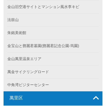
金山旧空港サイトとマンション風水李キビ
法鼓山
朱銘美術館
金宝山と鄧麗君墓園(鄧麗君記念公園-筠園)
金山萬里温泉エリア
萬金サイクリングロード
中角湾ビジターセンター
萬里区