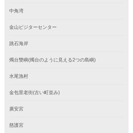
中角湾
金山ビジターセンター
跳石海岸
燭台雙嶼(燭台のように見える2つの島嶼)
水尾漁村
金包里老街(古い町並み)
廣安宮
慈護宮