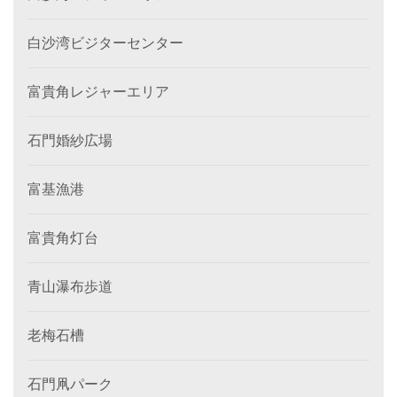
白沙湾ビジターセンター
富貴角レジャーエリア
石門婚紗広場
富基漁港
富貴角灯台
青山瀑布歩道
老梅石槽
石門凧パーク