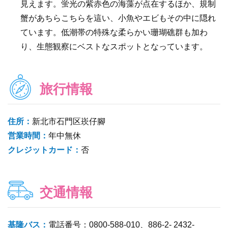
見えます。蛍光の紫赤色の海藻が点在するほか、規制
蟹があちらこちらを這い、小魚やエビもその中に隠れ
ています。低潮帯の特殊な柔らかい珊瑚礁群も加わ
り、生態観察にベストなスポットとなっています。
旅行情報
住所：
新北市石門区崁仔腳
営業時間：
年中無休
クレジットカード：
否
交通情報
基隆バス：
電話番号：0800-588-010、886-2- 2432-