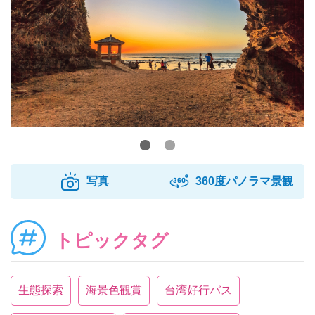
写真
360度パノラマ景観
トピックタグ
生態探索
海景色観賞
台湾好行バス