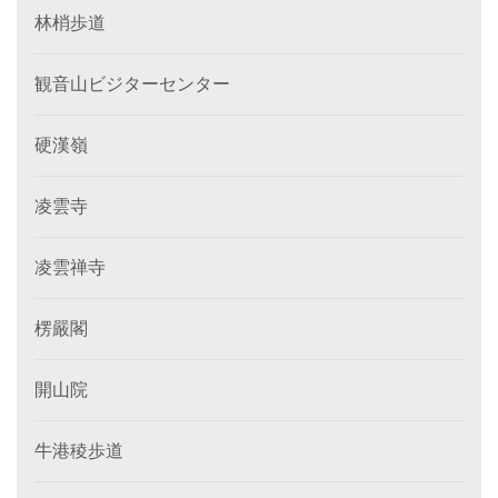
林梢歩道
観音山ビジターセンター
硬漢嶺
凌雲寺
凌雲禅寺
楞嚴閣
開山院
牛港稜歩道