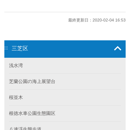
最終更新日：2020-02-04 16:53
:::
三芝区
浅水湾
芝蘭公園の海上展望台
桜並木
根徳水車公園生態園区
八連渓生態歩道