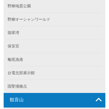
野柳地質公園
野柳オーシャンワールド
翡翠湾
保安宮
亀吼漁港
台電北部展示館
国聖埔拠点
観音山