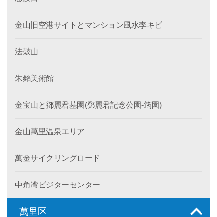
金山旧空港サイトとマンション風水李キビ
法鼓山
朱銘美術館
金宝山と鄧麗君墓園(鄧麗君記念公園-筠園)
金山萬里温泉エリア
萬金サイクリングロード
中角湾ビジターセンター
萬里区