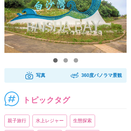
写真
360度パノラマ景観
トピックタグ
親子旅行
水上レジャー
生態探索