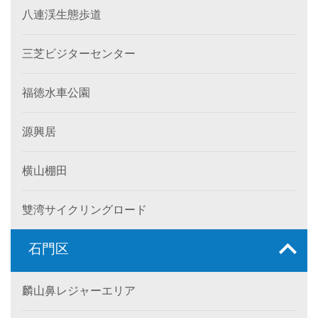
八連渓生態歩道
三芝ビジターセンター
福徳水車公園
源興居
横山棚田
雙湾サイクリングロード
石門区
麟山鼻レジャーエリア