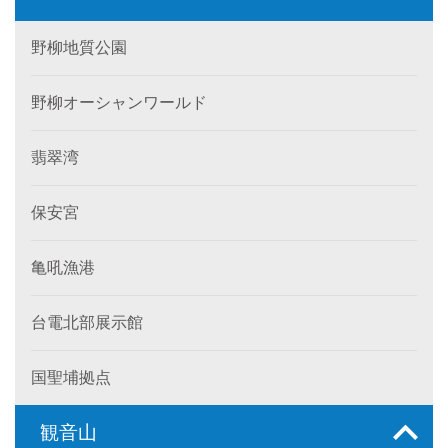
野柳地質公園
野柳オーシャンワールド
翡翠湾
保安宮
亀吼漁港
台電北部展示館
国聖埔拠点
観音山