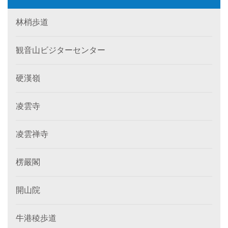
林梢歩道
観音山ビジターセンター
硬漢嶺
凌雲寺
凌雲禅寺
楞嚴閣
開山院
牛港稜歩道