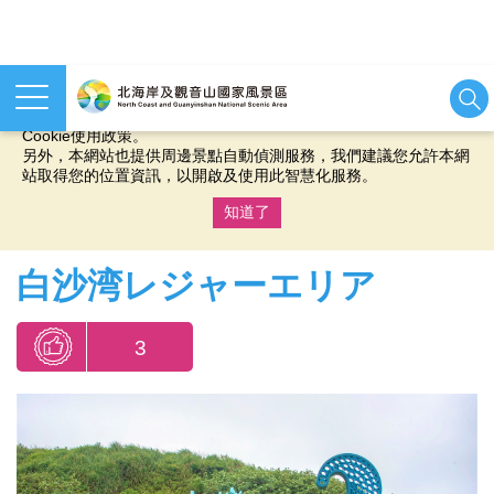
本網站使用cookies等相關技術以持續優化網站服務，並有助於為
您提供更佳的體驗，當您繼續使用本網站即表示您同意我們的
Cookie使用政策。
另外，本網站也提供周邊景點自動偵測服務，我們建議您允許本網
站取得您的位置資訊，以開啟及使用此智慧化服務。
知道了
:::
白沙湾レジャーエリア
3