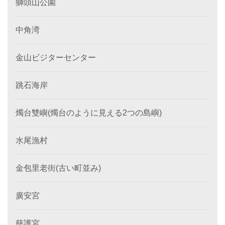
獅頭山公園
中角湾
金山ビジターセンター
跳石海岸
燭台雙嶼(燭台のように見える2つの島嶼)
水尾漁村
金包里老街(古い町並み)
廣安宮
慈護宮