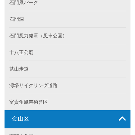
石門凧パーク
石門洞
石門風力発電（風車公園）
十八王公廟
茶山歩道
湾塔サイクリング道路
富貴角風芸術営区
金山区