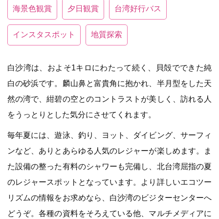
海景色観賞
夕日観賞
台湾好行バス
インスタスポット
地質探索
白沙湾は、およそ1キロにわたって続く、貝殻でできた純
白の砂浜です。麟山鼻と富貴角に抱かれ、半月型をした天
然の湾で、紺碧の空とのコントラストが美しく、訪れる人
をうっとりとした気分にさせてくれます。
毎年夏には、遊泳、釣り、ヨット、ダイビング、サーフィ
ンなど、ありとあらゆる人気のレジャーが楽しめます。ま
た設備の整った有料のシャワーも完備し、北台湾屈指の夏
のレジャースポットとなっています。より詳しいエコツー
リズムの情報をお求めなら、白沙湾のビジターセンターへ
どうぞ。各種の資料をそろえている他、マルチメディアに